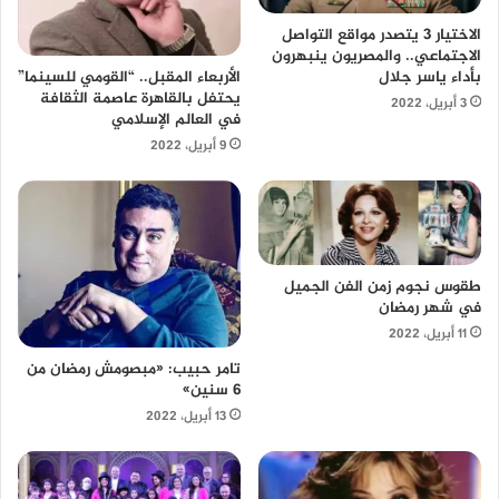
الاختيار 3 يتصدر مواقع التواصل
الاجتماعي.. والمصريون ينبهرون
بأداء ياسر جلال
الأربعاء المقبل.. “القومي للسينما”
يحتفل بالقاهرة عاصمة الثقافة
3 أبريل، 2022
في العالم الإسلامي
9 أبريل، 2022
طقوس نجوم زمن الفن الجميل
في شهر رمضان
11 أبريل، 2022
تامر حبيب: «مبصومش رمضان من
6 سنين»
13 أبريل، 2022