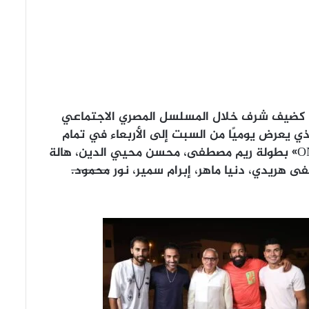
ا كضيف شرف خلال المسلسل المصري الاجتماعي
لذي يعرض يوميًا من السبت إلى الأربعاء في تمام
الساعة الثامنة مساءً على شاشة قناة «ON» بطولة ريم مصطفى، محسن محيي الدين، هالة
ى هريدي، دنيا ماهر، إبرام سمير، نور
محمود.