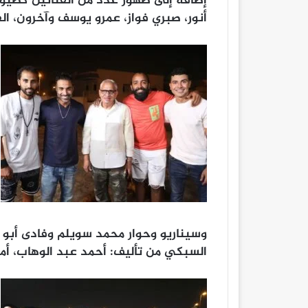
إضافة إلى ظهور عدد من الفنانين كض
أنور، صبري فواز، عمرو يوسف وآخرون، ال
وسيناريو وحوار محمد سويلم وفادى أبو ا
السبكي من تأليف: أحمد عبد الوهاب، أم