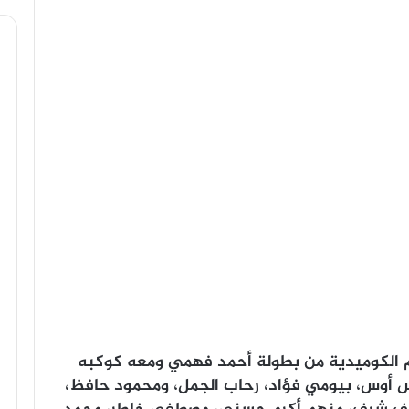
م الكوميدية من بطولة أحمد فهمي ومعه كوكبه
وس أوس، بيومي فؤاد، رحاب الجمل، ومحمود حافظ،