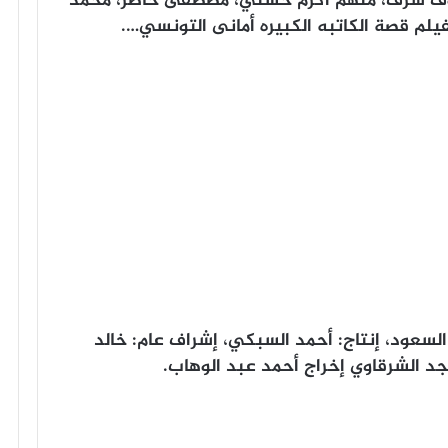
يوف شرف، منهم أكرم حسني، مصطفى خاطر، محمد
فيلم قصة الكاتبه الكبيره أمانى التونسي….
لسعود، إنتاج: أحمد السبكي، إشراف عام: خالد
جد الشرقاوي إخراج أحمد عبد الوهاب.