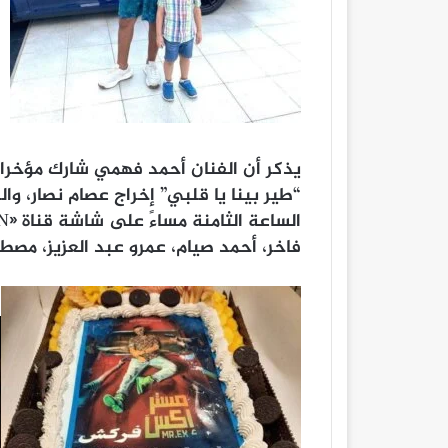
يذكر أن الفنان أحمد فهمي شارك مؤخر
“طير بينا يا قلبي” إخراج عصام نصار، وا
فاخر، أحمد صيام، عمرو عبد العزيز، مصطف