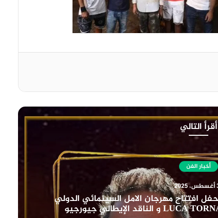
أقرأ التالي
أخبار الفن
30 أغسطس، 2025
قية يعرض فيلم ” تمساح النيل ” بسينما الهناجر السبت الم