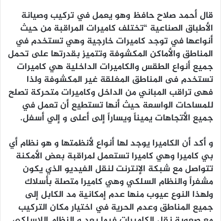
قال أحمد صلاح حافظ وهو يعمل في تركيب وصيانة
الأطباق الصناعية “تختلف كاميرات المراقبة من حيث
أنواعها في توجد كاميرات خارجية وهي تستخدم في
المناطق والأماكن المكشوفة وتتميز بقدرتها على تحمل
جميع أنواع الطقس والكاميرات الداخلية هي كاميرات
تستخدم فى المناطق المغلقة غير المكشوفة ولذا
فهى تراقب المباني من الداخل وكاميرات متحركة تصلح
للمساحات الواسعة حيث أنها تستطيع أن تعمل في
جميع الأتجاهات يميناً ويساراً إلى أعلى و إلي أسفل.
و أكد أن الكاميرا يوجد لها أنواع لأنظمتها و هو نظام أي
بي كاميرا وهي كاميرا تستعمل لمراقبة بعض الأمكنة
تتواصل مع شبكة الإنترنت لنقل الفيديو الذي يكون
مشفراً والنظام السلكي وهي كاميرا متصلة بأسلاك
ولهذا النوع عيوب منها عدم إمكانية مد الكابل إلى
جميع المناطق وعدم الحرية في اختيار مكان التركيب
مع صعوبة نقل الكاميرات فيما بعد و النظام اللاسلكي