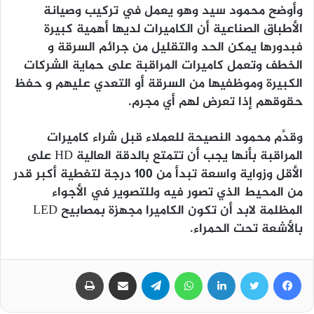
وأوضح محمود سيد وهو يعمل في تركيب وصيانة
الأطباق الصناعية أن الكاميرات لديها أهمية كبيرة
فبدورها يمكن الحد والتقليل من جرائم السرقة و
الخطف وتعمل كاميرات المراقبة على حماية الشركات
الكبيرة وموظفيها من السرقة أو التعدي عليهم و حفظ
حقوقهم إذا تعرض لهم أي مجرم.
وقدَّم محمود النصيحة للعملاء قبل شراء كاميرات
المراقبة بأنها يجب أن تتمتع بالدقة العالية HD على
الأقل وزواية واسعة تبدأ من ١٠٠ درجة لتغطية أكبر قدر
من المحيط الذي تصور فيه وللتصوير في الأجواء
المظلمة لابد أن تكون الكاميرا مجهزة بمصابيح LED
بالأشعة تحت الحمراء.
فيسبوك
تويتر
لينكدإن
واتساب
تيلقرام
مشاركة عبر البريد
طباعة