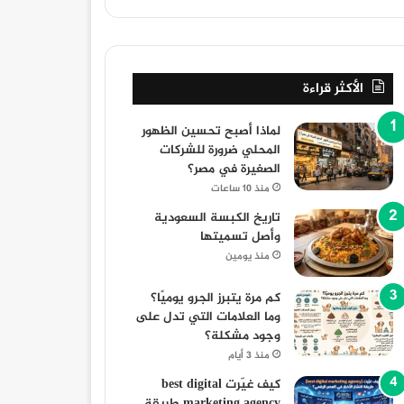
الأكثر قراءة
لماذا أصبح تحسين الظهور
المحلي ضرورة للشركات
الصغيرة في مصر؟
منذ 10 ساعات
تاريخ الكبسة السعودية
وأصل تسميتها
منذ يومين
كم مرة يتبرز الجرو يوميًا؟
وما العلامات التي تدل على
وجود مشكلة؟
منذ 3 أيام
كيف غيّرت best digital
marketing agency طريقة