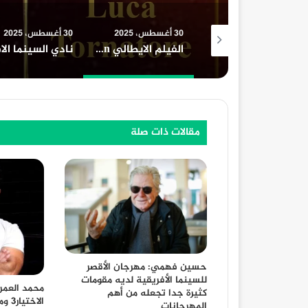
30 أغسطس، 2025
30 أغسطس، 2025
30 أغسطس، 2025
افلام السينما واعلي ايرادات السينما المصرية
الفيلم الايطالي upside down في حفل افتتاح مهرجان الامل السينمائي الدولي بحضور المخرج الإيطالي LUCA TORNATORE و الناقد الإيطالي جيورجيو لوكانطونيو
نادي السينما الافريقية يعرض فيلم ” تمساح النيل ” بسينما الهناجر السبت المقبل
مقالات ذات صلة
حسين فهمي: مهرجان الأقصر
للسينما الأفريقية لديه مقومات
محمد العمر
كثيرة جدا تجعله من أهم
الاخ
المهرجانات