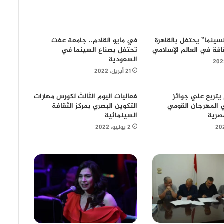
سينما” يحتفل بالقاهرة
في مايو القادم.. جامعة عفت
افة في العالم الإسلامي
تحتفل بصناع السينما في
السعودية
21 أبريل، 2022
يتربع علي جوائز
فعاليات اليوم الثالث لكورس مهارات
 المهرجان القومي
التكوين البصري بمركز الثقافة
مصرية
السينمائية
2 يونيو، 2022