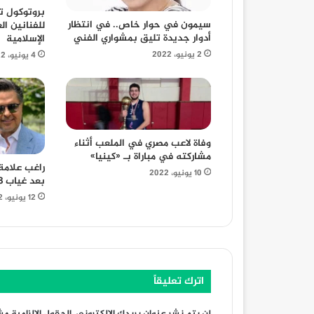
بروتوكول تع
سيمون في حوار خاص.. في انتظار
للفنانين ال
أدوار جديدة تليق بمشواري الفني
الإسلامية
2 يونيو، 2022
4 يونيو، 2022
وفاة لاعب مصري في الملعب أثناء
مشاركته في مباراة بـ «كينيا»
راغب علامة 
10 يونيو، 2022
بعد غياب 18 عام بأغنية جديدة
12 يونيو، 2022
اترك تعليقاً