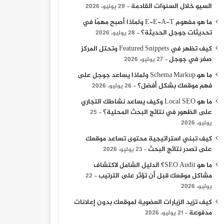
السيو خلال السنوات القادمة
29 يوليو، 2026
ما هو مفهوم E-E-A-T ولماذا أصبح مهمًا في
9 نوفمبر، 2023
9 نوفمبر، 2023
تحديثات جوجل الحديثة؟
28 يوليو، 2026
تكريم النجم أحمد سلامة من جمعية الشباب المسيحية
الكاتبة الصحفية هبه عبد الفتاح تكشف أسرار محمود المليجي
أديبات إماراتيات يروين تجاربهنّ في كتابة قصص من وحي “رسائل جوهرية”
كيف تظهر في Featured Snippets وتحتل المركز
صفر في جوجل
27 يوليو، 2026
ما هو Schema Markup ولماذا يساعد جوجل على
فهم موقعك بشكل أفضل؟
26 يوليو، 2026
ما هو Local SEO وكيف يساعد نشاطك التجاري
على الظهور في نتائج البحث المحلية؟
25
يوليو، 2026
كيف تبني استراتيجية محتوى تساعد موقعك
على تصدر نتائج البحث
23 يوليو، 2026
ما هو SEO Audit؟ الدليل الشامل لاكتشاف
مشاكل موقعك قبل أن تؤثر على الترتيب
22
يوليو، 2026
كيف تزيد الزيارات العضوية لموقعك بدون إعلانات
مدفوعة
21 يوليو، 2026