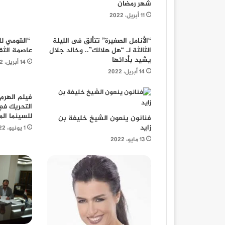
شهر رمضان
11 أبريل، 2022
“الأنامل الصغيرة” تتألق فى الليلة
“القومي لل
الثالثة لـ “هل هلالك”.. وخالد جلال
عاصمة الثق
يشيد بأدائها
14 أبريل، 2022
14 أبريل، 2022
فيلم الهرم 
التحريك في
للسينما ال
فنانون ينعون الشيخ خليفة بن
زايد
1 يونيو، 2022
13 مايو، 2022