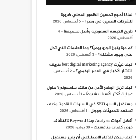
لماذا أصبح تحسين الظهور المحلي ضرورة
للشركات الصغيرة في مصر؟
5 أغسطس، 2026
تاريخ الكبسة السعودية وأصل تسميتها
4
أغسطس، 2026
كم مرة يتبرز الجرو يوميًا؟ وما العلامات التي تدل
على وجود مشكلة؟
3 أغسطس، 2026
كيف غيّرت best digital marketing agency طريقة
انتشار الأخبار في العصر الرقمي؟
2 أغسطس،
2026
كيف تزيل الوضع الآمن من هاتف سامسونج؟ حلول
عملية لأكثر الأسباب شيوعًا
1 أغسطس، 2026
مستقبل السيو SEO في السنوات القادمة وكيف
الأفلام الروائية والتسجي
تستعد لتحديثات جوجل
1 أغسطس، 2026
اجر السبت المقبل
أفضل أدوات Keyword Gap Analysis لاكتشاف
فرص كلمات منافسيك
30 يوليو، 2026
كيف يمكن للذكاء الاصطناعي أن يغير مستقبل