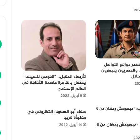
ختيار 3 يتصدر مواقع التواصل
. والمصريون ينبهرون
جلال
الأربعاء المقبل.. “القومي للسينما”
يحتفل بالقاهرة عاصمة الثقافة في
العالم الإسلامي
9 أبريل، 2022
صفاء أبو السعود: انتظروني في
مفاجأة قريبا
تامر حبيب: «مبصومش رمضان من 6
14 أبريل، 2022