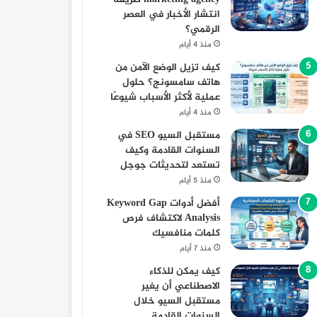
انتشار الأخبار في العصر
الرقمي؟
منذ 4 أيام
كيف تزيل الوضع الآمن من
هاتف سامسونج؟ حلول
عملية لأكثر الأسباب شيوعًا
منذ 4 أيام
مستقبل السيو SEO في
السنوات القادمة وكيف
تستعد لتحديثات جوجل
منذ 5 أيام
أفضل أدوات Keyword Gap
Analysis لاكتشاف فرص
كلمات منافسيك
منذ 7 أيام
كيف يمكن للذكاء
الاصطناعي أن يغير
مستقبل السيو خلال
السنوات القادمة