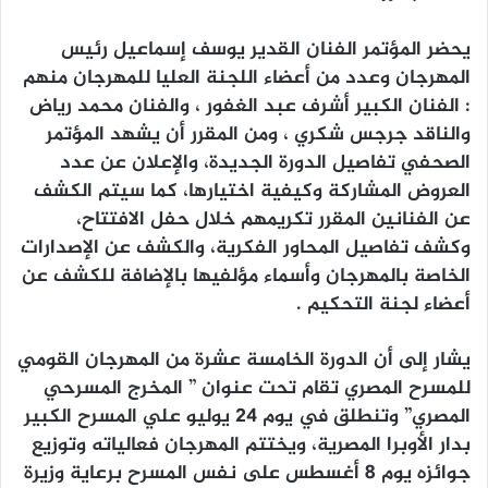
يحضر المؤتمر الفنان القدير يوسف إسماعيل رئيس
المهرجان وعدد من أعضاء اللجنة العليا للمهرجان منهم
: الفنان الكبير أشرف عبد الغفور ، والفنان محمد رياض
والناقد جرجس شكري ، ومن المقرر أن يشهد المؤتمر
الصحفي تفاصيل الدورة الجديدة، والإعلان عن عدد
العروض المشاركة وكيفية اختيارها، كما سيتم الكشف
عن الفنانين المقرر تكريمهم خلال حفل الافتتاح،
وكشف تفاصيل المحاور الفكرية، والكشف عن الإصدارات
الخاصة بالمهرجان وأسماء مؤلفيها بالإضافة للكشف عن
أعضاء لجنة التحكيم .
يشار إلى أن الدورة الخامسة عشرة من المهرجان القومي
للمسرح المصري تقام تحت عنوان ” المخرج المسرحي
المصري” وتنطلق في يوم 24 يوليو علي المسرح الكبير
بدار الأوبرا المصرية، ويختتم المهرجان فعالياته وتوزيع
جوائزه يوم 8 أغسطس على نفس المسرح برعاية وزيرة