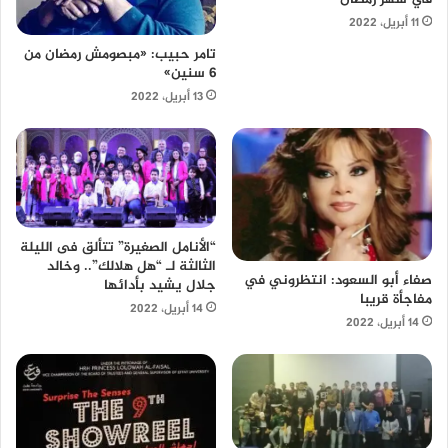
11 أبريل، 2022
تامر حبيب: «مبصومش رمضان من
6 سنين»
13 أبريل، 2022
“الأنامل الصغيرة” تتألق فى الليلة
الثالثة لـ “هل هلالك”.. وخالد
صفاء أبو السعود: انتظروني في
جلال يشيد بأدائها
مفاجأة قريبا
14 أبريل، 2022
14 أبريل، 2022