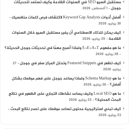
مستقبل السيو SEO في السنوات القادمة وكيف تستعد لتحديثات
جوجل
1 أغسطس، 2026
أفضل أدوات Keyword Gap Analysis لاكتشاف فرص كلمات منافسيك
30 يوليو، 2026
كيف يمكن للذكاء الاصطناعي أن يغير مستقبل السيو خلال السنوات
القادمة
29 يوليو، 2026
ما هو مفهوم E-E-A-T ولماذا أصبح مهمًا في تحديثات جوجل الحديثة؟
28 يوليو، 2026
كيف تظهر في Featured Snippets وتحتل المركز صفر في جوجل
27
يوليو، 2026
ما هو Schema Markup ولماذا يساعد جوجل على فهم موقعك بشكل
أفضل؟
26 يوليو، 2026
ما هو Local SEO وكيف يساعد نشاطك التجاري على الظهور في نتائج
البحث المحلية؟
25 يوليو، 2026
كيف تبني استراتيجية محتوى تساعد موقعك على تصدر نتائج البحث
23 يوليو، 2026