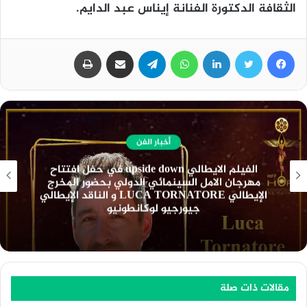
الثقافة الدكتورة الفنانة إيناس عبد الدايم.
فيسبوك
تويتر
لينكدإن
واتساب
تيلقرام
مشاركة عبر البريد
طباعة
أخبار الفن
نادي السينما الافريقية يعرض فيلم ” تمساح النيل
” بسينما الهناجر السبت المقبل
مقالات ذات صلة