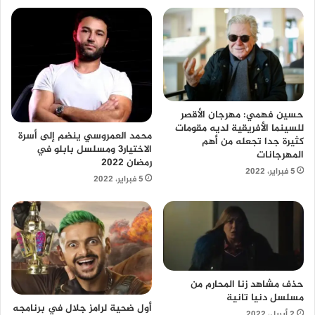
حسين فهمي: مهرجان الأقصر
للسينما الأفريقية لديه مقومات
محمد العمروسي ينضم إلى أسرة
كثيرة جدا تجعله من أهم
الاختيار3 ومسلسل بابلو في
المهرجانات
رمضان 2022
5 فبراير، 2022
5 فبراير، 2022
حذف مشاهد زنا المحارم من
مسلسل دنيا تانية
أول ضحية لرامز جلال في برنامجه
2 أبريل، 2022