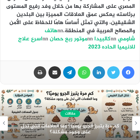
المصري على المشاركة بها من خلال وفد رفيع المستوى
برئاسته يعكس عمق العلاقات المميزة بين البلدين
الشقيقين، والتي تمثل أساسًا هامًا للحفاظ على الأمن
والمصالح العربية في المنطقة.nn
هاتف
شاومي
nn
كالبيدا
nn
موتور ربع حصان
nn
اسرع علاج
للانيميا الحاده 2023
فيسبوك
تويتر
لينكدإن
واتساب
تيلقرام
مشاركة عبر البريد
طباعة
مقالات
هندسة الـ Meta Description الاحترافي: الدليل
الشامل لمضاعفة معدل النقر CTR والسيطرة على
خوارزميات الـ SEO وأنظمة الذكاء الاصطناعي