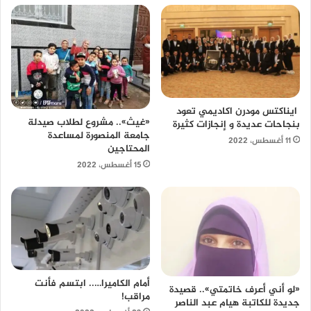
ايناكتس مودرن اكاديمي تعود
«غيث».. مشروع لطلاب صيدلة
بنجاحات عديدة و إنجازات كثيرة
جامعة المنصورة لمساعدة
11 أغسطس، 2022
المحتاجين
15 أغسطس، 2022
أمام الكاميرا….. ابتسم فأنت
«لو أني أعرف خاتمتي».. قصيدة
مراقب!
جديدة للكاتبة هيام عبد الناصر