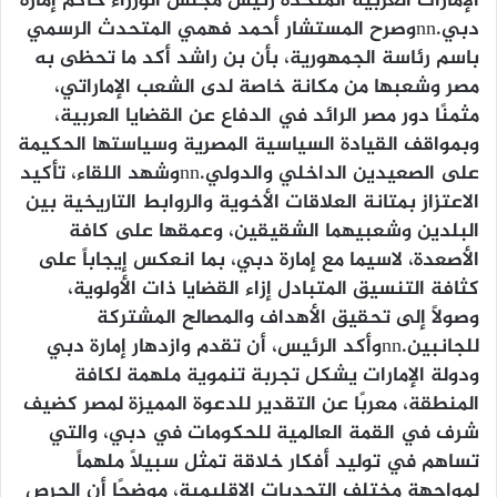
الإمارات العربية المتحدة رئيس مجلس الوزراء حاكم إمارة
دبي.nnوصرح المستشار أحمد فهمي المتحدث الرسمي
باسم رئاسة الجمهورية، بأن بن راشد أكد ما تحظى به
مصر وشعبها من مكانة خاصة لدى الشعب الإماراتي،
مثمنًا دور مصر الرائد في الدفاع عن القضايا العربية،
وبمواقف القيادة السياسية المصرية وسياستها الحكيمة
على الصعيدين الداخلي والدولي.nnوشهد اللقاء، تأكيد
الاعتزاز بمتانة العلاقات الأخوية والروابط التاريخية بين
البلدين وشعبيهما الشقيقين، وعمقها على كافة
الأصعدة، لاسيما مع إمارة دبي، بما انعكس إيجاباً على
كثافة التنسيق المتبادل إزاء القضايا ذات الأولوية،
وصولاً إلى تحقيق الأهداف والمصالح المشتركة
للجانبين.nnوأكد الرئيس، أن تقدم وازدهار إمارة دبي
ودولة الإمارات يشكل تجربة تنموية ملهمة لكافة
المنطقة، معربًا عن التقدير للدعوة المميزة لمصر كضيف
شرف في القمة العالمية للحكومات في دبي، والتي
تساهم في توليد أفكار خلاقة تمثل سبيلاً ملهماً
لمواجهة مختلف التحديات الإقليمية، موضحًا أن الحرص