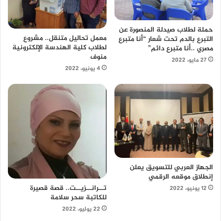
حملة لطلاب صيدلة المنصورة عن
معمل تحاليل متنقل.. مشروع
التبرع بالدم تحت شعار “أنا متبرع
لطلاب كلية الهندسة الإلكترونية
مصري ..أنا متبرع دائم”
منوف
27 مايو، 2022
4 يونيو، 2022
الجهاز العربي للتسويق يعلن
إنطلاق موقعه الرقمي
تــرانــزيــت.. قصة قصيرة
12 يونيو، 2022
للكاتبة سحر سلامة
22 يوليو، 2022