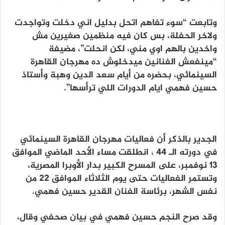
وتابعت “سوء تفاهم اتحل بدليل اني دخلت وتواجدت
ولاخر الحفلة، بس كان فيه منظمين صغيرين مش
واخدين بالهم اوي مني، لكن انحلت”، مضيفة
“مينفعش الفنانين ميدخلوش ده مهرجان القاهرة
السينمائي، بحضره من أيام سعد الدين وهبة وأستاذ
حسين فهمي ايام الدورات اللي ترأسها”.
الجدير بالذكر أن فعاليات مهرجان القاهرة السينمائي
في دورته الـ 44 ، انطلقت مساء الأحد الماضي الموافق
13 نوفمبر، على المسرح الكبير بدار الأوبرا المصرية،
وتستمر الفعاليات حتى يوم الثلاثاء الموافق 22 من
نفس الشهر، برئاسة الفنان القدير حسين فهمي.
وقد صرح النجم حسين فهمي في بيان صحفي وقال،