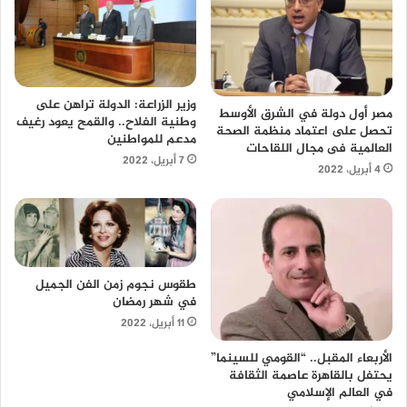
وزير الزراعة: الدولة تراهن على
مصر أول دولة في الشرق الأوسط
وطنية الفلاح.. والقمح يعود رغيف
تحصل على اعتماد منظمة الصحة
مدعم للمواطنين
العالمية فى مجال اللقاحات
7 أبريل، 2022
4 أبريل، 2022
طقوس نجوم زمن الفن الجميل
في شهر رمضان
11 أبريل، 2022
الأربعاء المقبل.. “القومي للسينما”
يحتفل بالقاهرة عاصمة الثقافة
في العالم الإسلامي