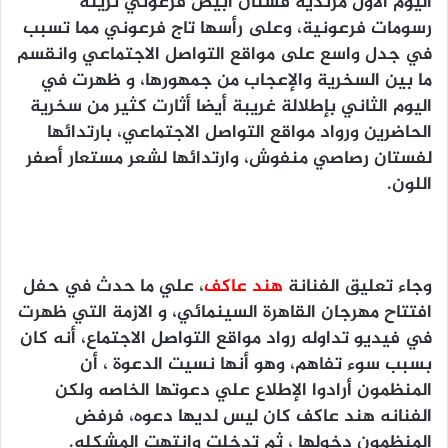
اليوم الأول مرتدية فستان أبيض فرعوني تزينه
رسومات فرعونية، وعلى رأسها تاج فرعوني مما تسبب
في جدل واسع على مواقع التواصل الاجتماعي وانقسم
ما بين السخرية والإعجاب من جمهورها، و ظهرت في
اليوم الثاني بإطلالة غريبة أيضا أثارت كثير من سخرية
الحاضرين ورواد مواقع التواصل الاجتماعي، بارتدائها
لفستان رصاصي منفوش، وارتدائها لشعر مستعار أصفر
اللون.
وجاء تعليق الفنانة
هند عاكف
، علي ما حدث في حفل
افتتاح مهرجان القاهرة السينمائي، و الازمة التي ظهرت
في فيديو تداوله رواد مواقع التواصل الاجتماع، أنه كان
بسبب سوء تفاهم، وهو أنها نسيت الدعوة ، أن
المنظمون أرادوا الإطلاع علي دعوتها الخاصه ولكن
الفنانه هند عاكف كان ليس لديها دعوه، فرفض
المنظمون دخولها ، ثم تدخلت وانتهت المشكله.