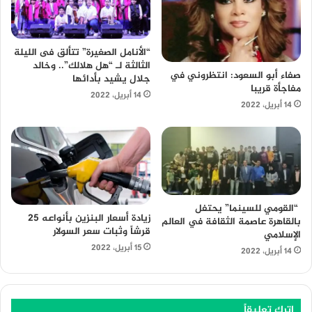
“الأنامل الصغيرة” تتألق فى الليلة
الثالثة لـ “هل هلالك”.. وخالد
صفاء أبو السعود: انتظروني في
جلال يشيد بأدائها
مفاجأة قريبا
14 أبريل، 2022
14 أبريل، 2022
“القومي للسينما” يحتفل
زيادة أسعار البنزين بأنواعه 25
بالقاهرة عاصمة الثقافة في العالم
قرشاً وثبات سعر السولار
الإسلامي
15 أبريل، 2022
14 أبريل، 2022
اترك تعليقاً