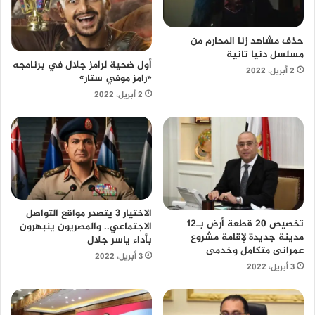
حذف مشاهد زنا المحارم من
مسلسل دنيا تانية
أول ضحية لرامز جلال في برنامجه
2 أبريل، 2022
«رامز موفي ستار»
2 أبريل، 2022
الاختيار 3 يتصدر مواقع التواصل
تخصيص 20 قطعة أرض بـ12
الاجتماعي.. والمصريون ينبهرون
مدينة جديدة لإقامة مشروع
بأداء ياسر جلال
عمرانى متكامل وخدمى
3 أبريل، 2022
3 أبريل، 2022