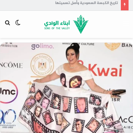
تاريخ الكبسة السعودية وأصل تسميتها
القائمة
الوضع
بح
المظلم
عن