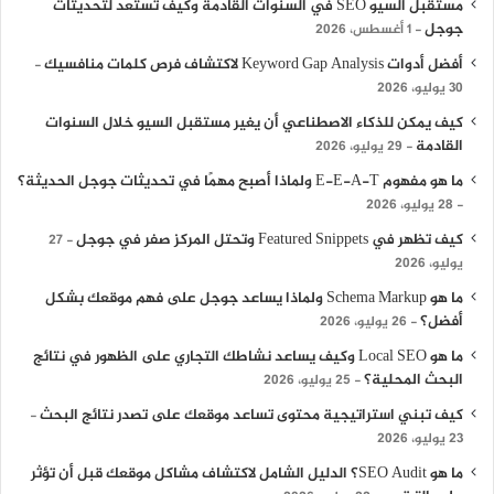
مستقبل السيو SEO في السنوات القادمة وكيف تستعد لتحديثات
جوجل
1 أغسطس، 2026
أفضل أدوات Keyword Gap Analysis لاكتشاف فرص كلمات منافسيك
30 يوليو، 2026
كيف يمكن للذكاء الاصطناعي أن يغير مستقبل السيو خلال السنوات
القادمة
29 يوليو، 2026
ما هو مفهوم E-E-A-T ولماذا أصبح مهمًا في تحديثات جوجل الحديثة؟
28 يوليو، 2026
كيف تظهر في Featured Snippets وتحتل المركز صفر في جوجل
27
يوليو، 2026
ما هو Schema Markup ولماذا يساعد جوجل على فهم موقعك بشكل
أفضل؟
26 يوليو، 2026
ما هو Local SEO وكيف يساعد نشاطك التجاري على الظهور في نتائج
البحث المحلية؟
25 يوليو، 2026
كيف تبني استراتيجية محتوى تساعد موقعك على تصدر نتائج البحث
23 يوليو، 2026
ما هو SEO Audit؟ الدليل الشامل لاكتشاف مشاكل موقعك قبل أن تؤثر