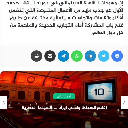
إن مهرجان القاهرة السينمائي في دورته الـ 44 ، هدفه
الأول هو جذب مزيد من الأعمال المتنوعة التي تتضمن
أفكار وثقافات واتجاهات سينمائية مختلفة عن طريق
فتح باب المشاركة أمام التجارب الجديدة والملهمة من
كل دول العالم.
فيسبوك
تويتر
لينكدإن
واتساب
تيلقرام
مشاركة عبر البريد
طباعة
أخبار عامة
قانون البناء الموحد الجديد وعدد الأدوار المسموح
بها