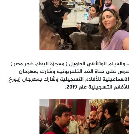
…والفيلم الوثائقي الطويل ( معجزة البقاء..غجر مصر )
عرض على قناة الغد التلفزيونية وشارك بمهرجان
الاسماعيلية للأفلام التسجيلية وشارك بمهرجان زيورخ
للأفلام التسجيلية عام ٢٠١٩.