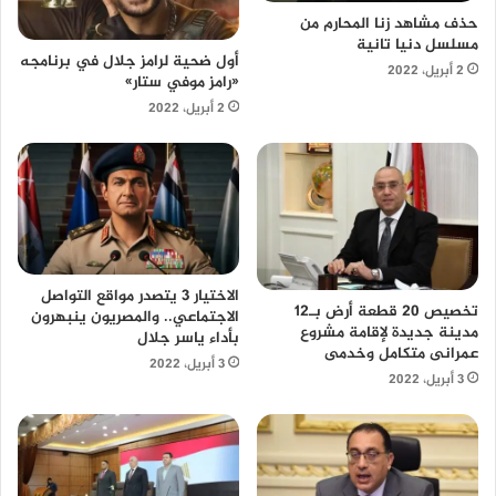
حذف مشاهد زنا المحارم من
مسلسل دنيا تانية
أول ضحية لرامز جلال في برنامجه
2 أبريل، 2022
«رامز موفي ستار»
2 أبريل، 2022
الاختيار 3 يتصدر مواقع التواصل
تخصيص 20 قطعة أرض بـ12
الاجتماعي.. والمصريون ينبهرون
مدينة جديدة لإقامة مشروع
بأداء ياسر جلال
عمرانى متكامل وخدمى
3 أبريل، 2022
3 أبريل، 2022