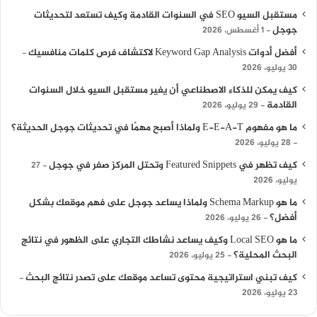
مستقبل السيو SEO في السنوات القادمة وكيف تستعد لتحديثات
جوجل
1 أغسطس، 2026
أفضل أدوات Keyword Gap Analysis لاكتشاف فرص كلمات منافسيك
30 يوليو، 2026
كيف يمكن للذكاء الاصطناعي أن يغير مستقبل السيو خلال السنوات
القادمة
29 يوليو، 2026
ما هو مفهوم E-E-A-T ولماذا أصبح مهمًا في تحديثات جوجل الحديثة؟
28 يوليو، 2026
كيف تظهر في Featured Snippets وتحتل المركز صفر في جوجل
27
يوليو، 2026
ما هو Schema Markup ولماذا يساعد جوجل على فهم موقعك بشكل
أفضل؟
26 يوليو، 2026
ما هو Local SEO وكيف يساعد نشاطك التجاري على الظهور في نتائج
البحث المحلية؟
25 يوليو، 2026
كيف تبني استراتيجية محتوى تساعد موقعك على تصدر نتائج البحث
23 يوليو، 2026