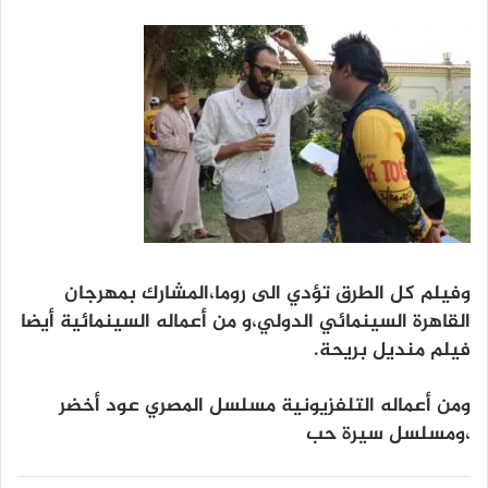
وفيلم كل الطرق تؤدي الى روما،المشارك بمهرجان
القاهرة السينمائي الدولي،و من أعماله السينمائية أيضا
فيلم منديل بريحة.
ومن أعماله التلفزيونية مسلسل المصري عود أخضر
،ومسلسل سيرة حب