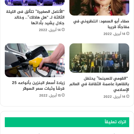
“الأنامل الصغيرة” تتألق فى الليلة
الثالثة لـ “هل هلالك”.. وخالد
صفاء أبو السعود: انتظروني في
جلال يشيد بأدائها
مفاجأة قريبا
14 أبريل، 2022
14 أبريل، 2022
“القومي للسينما” يحتفل
زيادة أسعار البنزين بأنواعه 25
بالقاهرة عاصمة الثقافة في العالم
قرشاً وثبات سعر السولار
الإسلامي
15 أبريل، 2022
14 أبريل، 2022
اترك تعليقاً