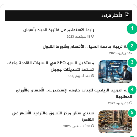
الأكثر قراءة
رابط الاستعلام عن فاتورة المياه بأسوان
18 سبتمبر، 2023
كلية تربية جامعة المنيا .. الأقسام وشروط القبول
5 يوليو، 2023
مستقبل السيو SEO في السنوات القادمة وكيف
تستعد لتحديثات جوجل
منذ أسبوع واحد
كلية التربية الرياضية للبنات جامعة الإسكندرية.. الأقسام والأوراق
المطلوبة
13 يوليو، 2023
سيتي ستارز مركز التسوق والترفيه الأشهر في
القاهرة
30 أغسطس، 2025