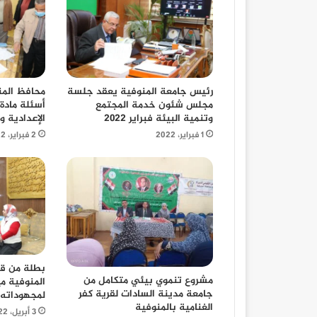
محافظ المن
رئيس جامعة المنوفية يعقد جلسة
أسئلة مادة 
مجلس شئون خدمة المجتمع
الإعدادية و
وتنمية البيئة فبراير ٢٠٢٢
2 فبراير، 2022
1 فبراير، 2022
بطلة من قص
مشروع تنموي بيئي متكامل من
المنوفية مي
جامعة مدينة السادات لقرية كفر
لمجهوداته
الغنامية بالمنوفية
3 أبريل، 2022