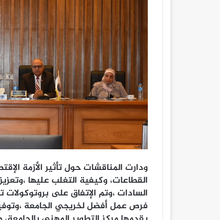
ودارت المناقشات حول تأثير الأزمة الإ
القطاعات، وكيفية التغلب عليها ،وتعزيز 
السادات ،وتم الإتفاق على بروتوكولات ت
فرص عمل أفضل لخريجي الجامعة ،وتوفير
يقدمها مركز التطوير المهني بالجامعة، م