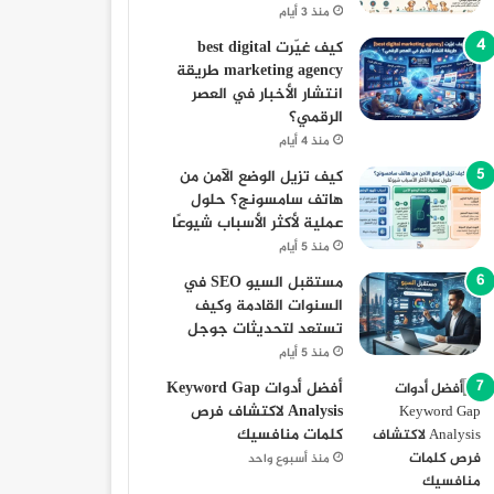
منذ 3 أيام
أخبار 
كيف غيّرت best digital
marketing agency طريقة
23 أغسطس، 2025
انتشار الأخبار في العصر
سقوط شاب في بئر بالمنيا: ا
الرقمي؟
منذ 4 أيام
كيف تزيل الوضع الآمن من
هاتف سامسونج؟ حلول
عملية لأكثر الأسباب شيوعًا
منذ 5 أيام
23 أغسطس، 2025
23 أغسطس، 2025
23 أغسطس، 
مستقبل السيو SEO في
مسجد الفولي بالمنيا: منارة دينية وتاريخية عريقة
معرض أهلا رمضان 2024 في المنوفية: أماكن وأسعار السلع
السيدة هيرو السفيرة الأمريكية بالقاهرة تزور المنيا
السنوات القادمة وكيف
تستعد لتحديثات جوجل
منذ 5 أيام
أفضل أدوات Keyword Gap
Analysis لاكتشاف فرص
كلمات منافسيك
منذ أسبوع واحد