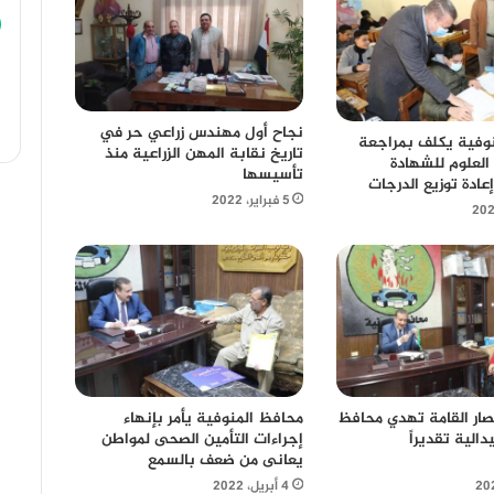
نجاح أول مهندس زراعي حر في
وفية يكلف بمراجعة
تاريخ نقابة المهن الزراعية منذ
العلوم للشهادة
تأسيسها
إعادة توزيع الدرجات
5 فبراير، 2022
محافظ المنوفية يأمر بإنهاء
ار القامة تهدي محافظ
إجراءات التأمين الصحى لمواطن
دالية تقديراً
يعانى من ضعف بالسمع
4 أبريل، 2022