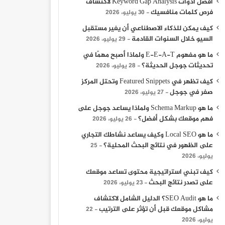
أفضل أدوات Keyword Gap Analysis لاكتشاف
فرص كلمات منافسيك
30 يوليو، 2026
كيف يمكن للذكاء الاصطناعي أن يغير مستقبل
السيو خلال السنوات القادمة
29 يوليو، 2026
ما هو مفهوم E-E-A-T ولماذا أصبح مهمًا في
تحديثات جوجل الحديثة؟
28 يوليو، 2026
كيف تظهر في Featured Snippets وتحتل المركز
صفر في جوجل
27 يوليو، 2026
ما هو Schema Markup ولماذا يساعد جوجل على
فهم موقعك بشكل أفضل؟
26 يوليو، 2026
ما هو Local SEO وكيف يساعد نشاطك التجاري
على الظهور في نتائج البحث المحلية؟
25
يوليو، 2026
كيف تبني استراتيجية محتوى تساعد موقعك
على تصدر نتائج البحث
23 يوليو، 2026
ما هو SEO Audit؟ الدليل الشامل لاكتشاف
مشاكل موقعك قبل أن تؤثر على الترتيب
22
يوليو، 2026