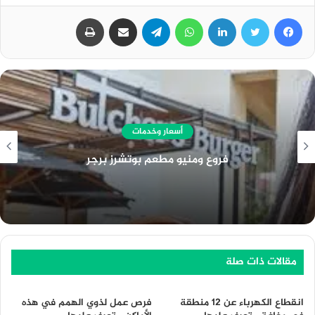
فيسبوك
تويتر
لينكدإن
واتساب
تيلقرام
مشاركة عبر البريد
طباعة
أسعار وخدمات
فروع ومنيو مطعم بوتشرز برجر
مقالات ذات صلة
انقطاع الكهرباء عن 12 منطقة
فرص عمل لذوي الهمم في هذه