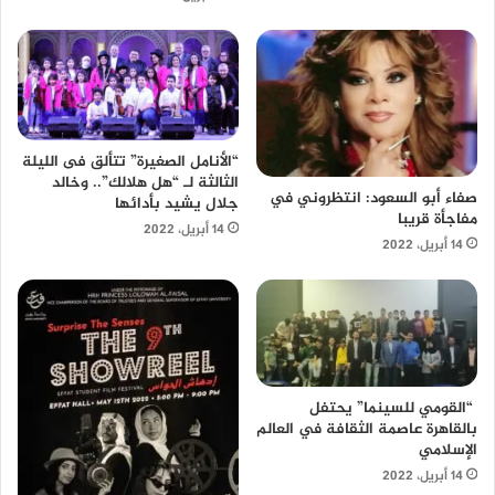
“الأنامل الصغيرة” تتألق فى الليلة
الثالثة لـ “هل هلالك”.. وخالد
صفاء أبو السعود: انتظروني في
جلال يشيد بأدائها
مفاجأة قريبا
14 أبريل، 2022
14 أبريل، 2022
“القومي للسينما” يحتفل
بالقاهرة عاصمة الثقافة في العالم
الإسلامي
14 أبريل، 2022