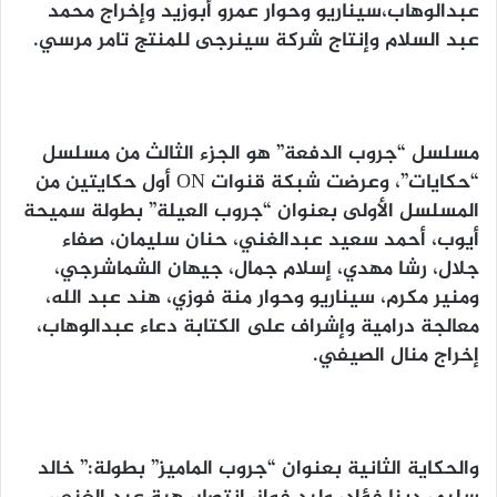
عبدالوهاب،سيناريو وحوار عمرو أبوزيد وإخراج محمد
عبد السلام وإنتاج شركة سينرجى للمنتج تامر مرسي.
مسلسل “جروب الدفعة” هو الجزء الثالث من مسلسل
“حكايات”، وعرضت شبكة قنوات ON أول حكايتين من
المسلسل الأولى بعنوان “جروب العيلة” بطولة سميحة
أيوب، أحمد سعيد عبدالغني، حنان سليمان، صفاء
جلال، رشا مهدي، إسلام جمال، جيهان الشماشرجي،
ومنير مكرم، سيناريو وحوار منة فوزي، هند عبد الله،
معالجة درامية وإشراف على الكتابة دعاء عبدالوهاب،
إخراج منال الصيفي.
والحكاية الثانية بعنوان “جروب الماميز” بطولة:” خالد