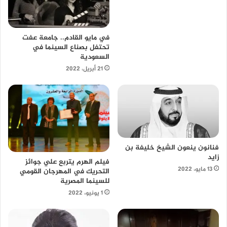
في مايو القادم.. جامعة عفت
تحتفل بصناع السينما في
السعودية
21 أبريل، 2022
فنانون ينعون الشيخ خليفة بن
زايد
فيلم الهرم يتربع علي جوائز
13 مايو، 2022
التحريك في المهرجان القومي
للسينما المصرية
1 يونيو، 2022