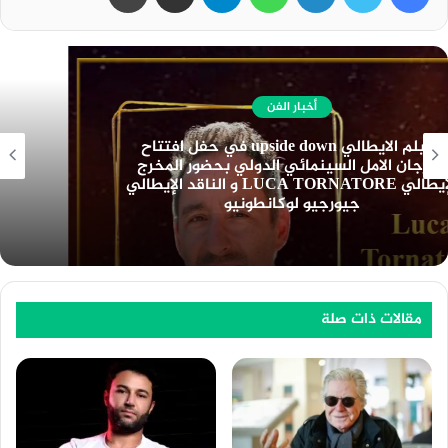
أخبار الفن
نادي السينما الافريقية يعرض فيلم ” تمساح النيل
” بسينما الهناجر السبت المقبل
مقالات ذات صلة