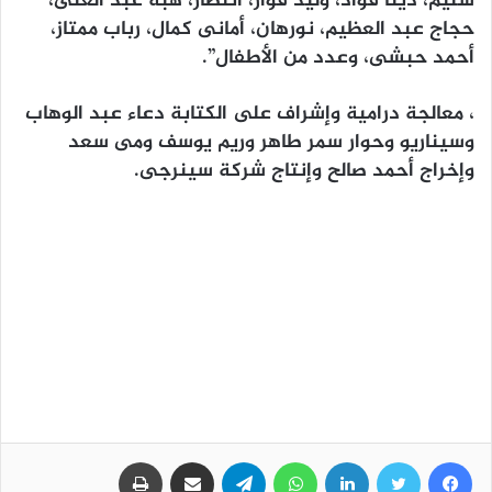
سليم، دينا فؤاد، وليد فواز، انتصار، هبة عبد الغنى،
حجاج عبد العظيم، نورهان، أمانى كمال، رباب ممتاز،
أحمد حبشى، وعدد من الأطفال”.
، معالجة درامية وإشراف على الكتابة دعاء عبد الوهاب
وسيناريو وحوار سمر طاهر وريم يوسف ومى سعد
وإخراج أحمد صالح وإنتاج شركة سينرجى.
فيسبوك
تويتر
لينكدإن
واتساب
تيلقرام
مشاركة عبر البريد
طباعة