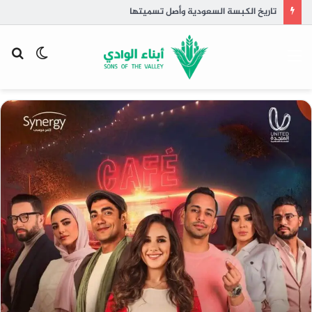
تاريخ الكبسة السعودية وأصل تسميتها
القائمة
الوضع
بح
المظلم
عن