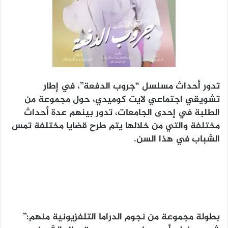
تدور أحداث مسلسل “جروب الدفعة”، في إطار
تشويقي اجتماعي لايت كوميدي، حول مجموعة من
الطلبة في إحدى الجامعات، تدور بينهم عدة أحداث
مختلفة والتي من خلالها يتم طرح قضايا مختلفة تمس
الشباب في هذا السن.
بطولة مجموعة من نجوم الدراما التلفزيونية منهم:”