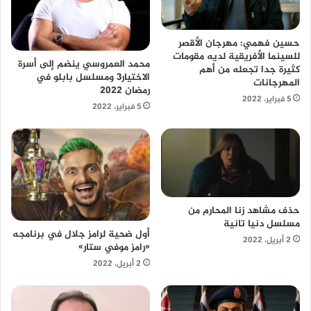
حسين فهمي: مهرجان الأقصر
للسينما الأفريقية لديه مقومات
محمد العمروسي ينضم إلى أسرة
كثيرة جدا تجعله من أهم
الاختيار3 ومسلسل بابلو في
المهرجانات
رمضان 2022
5 فبراير، 2022
5 فبراير، 2022
حذف مشاهد زنا المحارم من
مسلسل دنيا تانية
أول ضحية لرامز جلال في برنامجه
2 أبريل، 2022
«رامز موفي ستار»
2 أبريل، 2022