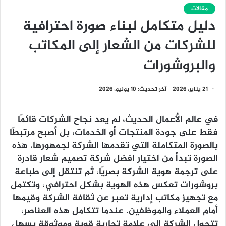
مقالات
دليل متكامل لبناء صورة احترافية
للشركات من الشعار إلى المكاتب
والبروشورات
21 يناير، 2026
آخر تحديث: 10 يونيو، 2026
في عالم الأعمال الحديث، لم يعد نجاح الشركات قائمًا
فقط على جودة المنتجات أو الخدمات، بل أصبح مرتبطًا
بالصورة المتكاملة التي تقدمها الشركة لجمهورها. هذه
الصورة تبدأ من اختيار
افضل شركة تصميم شعار
قادرة
على ترجمة هوية الشركة بصريًا، ثم تنتقل إلى
طباعة
بروشورات
تعكس هذه الهوية بشكل احترافي، وتكتمل
مع
تجهيز مكاتب إدارية
تعبر عن ثقافة الشركة وقيمها
أمام العملاء والموظفين. عندما تتكامل هذه العناصر،
تتحول الشركة إلى علامة تجارية قوية وموثوقة يسهل