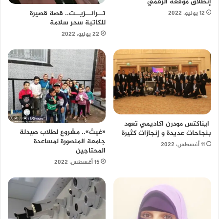
إنطلاق موقعه الرقمي
تــرانــزيــت.. قصة قصيرة
12 يونيو، 2022
للكاتبة سحر سلامة
22 يوليو، 2022
ايناكتس مودرن اكاديمي تعود
«غيث».. مشروع لطلاب صيدلة
بنجاحات عديدة و إنجازات كثيرة
جامعة المنصورة لمساعدة
11 أغسطس، 2022
المحتاجين
15 أغسطس، 2022