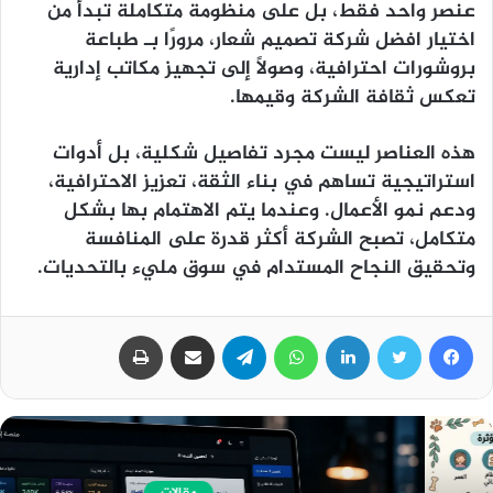
عنصر واحد فقط، بل على منظومة متكاملة تبدأ من
اختيار
افضل شركة تصميم شعار
، مرورًا بـ
طباعة
بروشورات
احترافية، وصولًا إلى
تجهيز مكاتب إدارية
تعكس ثقافة الشركة وقيمها.
هذه العناصر ليست مجرد تفاصيل شكلية، بل أدوات
استراتيجية تساهم في بناء الثقة، تعزيز الاحترافية،
ودعم نمو الأعمال. وعندما يتم الاهتمام بها بشكل
متكامل، تصبح الشركة أكثر قدرة على المنافسة
وتحقيق النجاح المستدام في سوق مليء بالتحديات.
فيسبوك
تويتر
لينكدإن
واتساب
تيلقرام
مشاركة عبر البريد
طباعة
مقالات