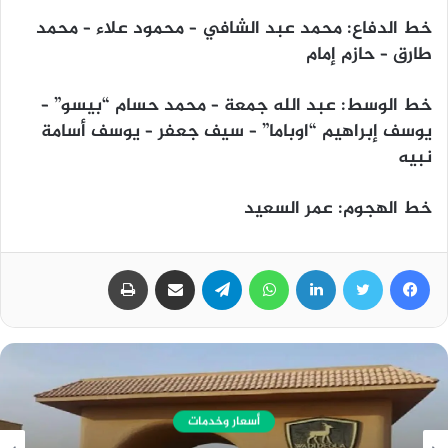
خط الدفاع: محمد عبد الشافي – محمود علاء – محمد
طارق – حازم إمام
خط الوسط: عبد الله جمعة – محمد حسام “بيسو” –
يوسف إبراهيم “اوباما” – سيف جعفر – يوسف أسامة
نبيه
خط الهجوم: عمر السعيد
فيسبوك
تويتر
لينكدإن
واتساب
تيلقرام
مشاركة عبر البريد
طباعة
أسعار وخدمات