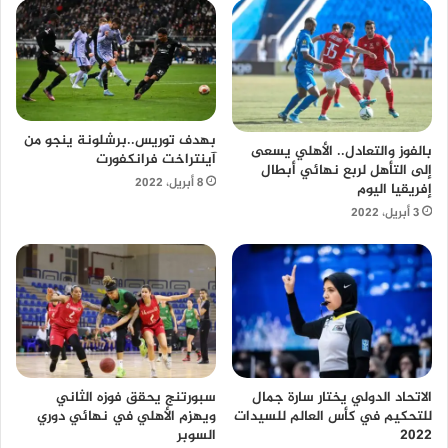
بهدف توريس..برشلونة ينجو من
بالفوز والتعادل.. الأهلي يسعى
آينتراخت فرانكفورت
إلى التأهل لربع نهائي أبطال
8 أبريل، 2022
إفريقيا اليوم
3 أبريل، 2022
الاتحاد الدولي يختار سارة جمال
سبورتنج يحقق فوزه الثاني
للتحكيم في كأس العالم للسيدات
ويهزم الأهلي في نهائي دوري
2022
السوبر