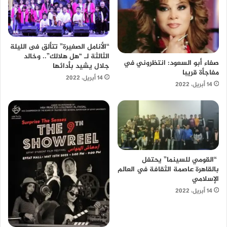
“الأنامل الصغيرة” تتألق فى الليلة
الثالثة لـ “هل هلالك”.. وخالد
صفاء أبو السعود: انتظروني في
جلال يشيد بأدائها
مفاجأة قريبا
14 أبريل، 2022
14 أبريل، 2022
“القومي للسينما” يحتفل
بالقاهرة عاصمة الثقافة في العالم
الإسلامي
14 أبريل، 2022