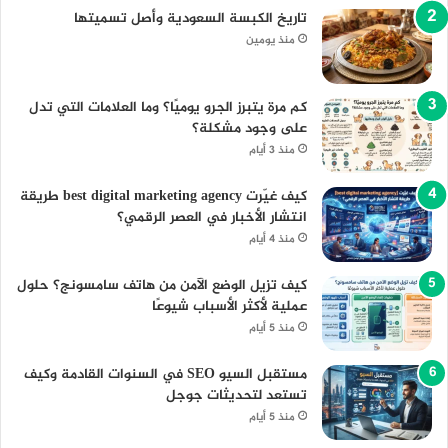
تاريخ الكبسة السعودية وأصل تسميتها
منذ يومين
كم مرة يتبرز الجرو يوميًا؟ وما العلامات التي تدل
على وجود مشكلة؟
منذ 3 أيام
كيف غيّرت best digital marketing agency طريقة
انتشار الأخبار في العصر الرقمي؟
منذ 4 أيام
كيف تزيل الوضع الآمن من هاتف سامسونج؟ حلول
عملية لأكثر الأسباب شيوعًا
منذ 5 أيام
مستقبل السيو SEO في السنوات القادمة وكيف
تستعد لتحديثات جوجل
منذ 5 أيام