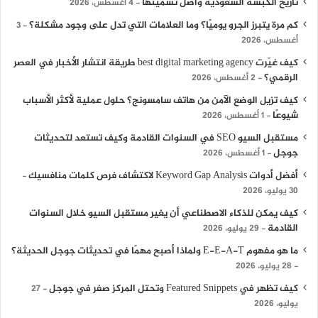
تاريخ الكبسة السعودية وأصل تسميتها
4 أغسطس، 2026
كم مرة يتبرز الجرو يوميًا؟ وما العلامات التي تدل على وجود مشكلة؟
3
أغسطس، 2026
كيف غيّرت best digital marketing agency طريقة انتشار الأخبار في العصر
الرقمي؟
2 أغسطس، 2026
كيف تزيل الوضع الآمن من هاتف سامسونج؟ حلول عملية لأكثر الأسباب
شيوعًا
1 أغسطس، 2026
مستقبل السيو SEO في السنوات القادمة وكيف تستعد لتحديثات
جوجل
1 أغسطس، 2026
أفضل أدوات Keyword Gap Analysis لاكتشاف فرص كلمات منافسيك
30 يوليو، 2026
كيف يمكن للذكاء الاصطناعي أن يغير مستقبل السيو خلال السنوات
القادمة
29 يوليو، 2026
ما هو مفهوم E-E-A-T ولماذا أصبح مهمًا في تحديثات جوجل الحديثة؟
28 يوليو، 2026
كيف تظهر في Featured Snippets وتحتل المركز صفر في جوجل
27
يوليو، 2026