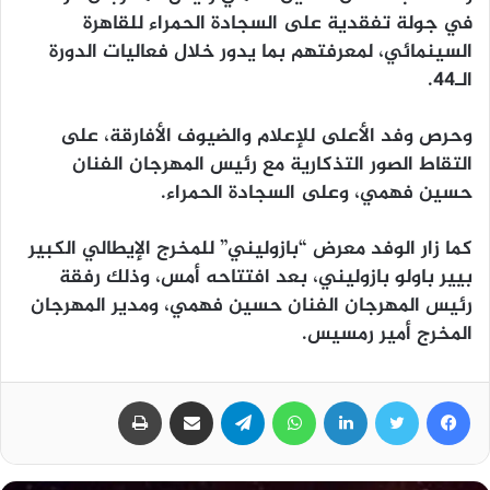
في جولة تفقدية على السجادة الحمراء للقاهرة
السينمائي، لمعرفتهم بما يدور خلال فعاليات الدورة
الـ44.
وحرص وفد الأعلى للإعلام والضيوف الأفارقة، على
التقاط الصور التذكارية مع رئيس المهرجان الفنان
حسين فهمي، وعلى السجادة الحمراء.
كما زار الوفد معرض “بازوليني” للمخرج الإيطالي الكبير
بيير باولو بازوليني، بعد افتتاحه أمس، وذلك رفقة
رئيس المهرجان الفنان حسين فهمي، ومدير المهرجان
المخرج أمير رمسيس.
فيسبوك
تويتر
لينكدإن
واتساب
تيلقرام
مشاركة عبر البريد
طباعة