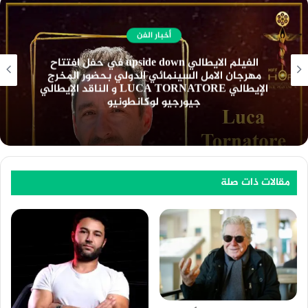
أخبار الفن
نادي السينما الافريقية يعرض فيلم ” تمساح النيل
” بسينما الهناجر السبت المقبل
مقالات ذات صلة