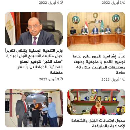
4 أبريل، 2022
3 أبريل، 2022
وزير التنمية المحلية يتلقى تقريراً
حول متابعة الأسبوع الأول لمبادرة
لجان إشرافية للمرور على نقاط
“سند الخير” لتوفير السلع
تجميع القمح بالمنوفية وصرف
الغذائية للمواطنين بأسعار
مستحقات المزارعين خلال 48
مخفضة
ساعة
9 أبريل، 2022
4 أبريل، 2022
جدول امتحانات النقل والشهادة
الإعدادية بالمنوفية