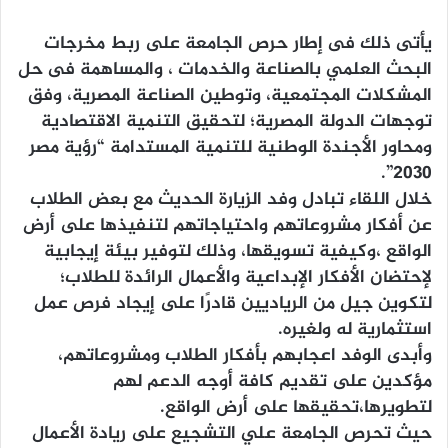
يأتى ذلك فى إطار حرص الجامعة على ربط مخرجات
البحث العلمي بالصناعة والخدمات ، والمساهمة فى حل
المشكلات المجتمعية، وتوطين الصناعة المصرية، وفق
توجهات الدولة المصرية؛ لتحقيق التنمية الاقتصادية
ومحاور الأجندة الوطنية للتنمية المستدامة “رؤية مصر
2030”.
خلال اللقاء تبادل وفد الزيارة الحديث مع بعض الطلاب
عن أفكار مشروعاتهم واحتياجاتهم لتنفيذها على أرض
الواقع ،وكيفية تسويقها، وذلك لتوفير بيئة إيجابية
لإحتضان الأفكار الإبداعية والأعمال الرائدة للطلاب؛
لتكوين جيل من الرياديين قادرًا على إيجاد فرص عمل
استثمارية له ولغيره.
وأبدى الوفد اعجابهم بأفكار الطلاب ومشروعاتهم،
مؤكدين على تقديم كافة أوجه الدعم لهم
لتطويرها،تحقيقها على أرض الواقع.
حيث تحرص الجامعة علي التشجيع على ريادة الأعمال