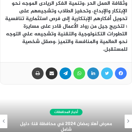
وثقافة العمل الحر ،وتنمية الفكر الريادى الموجه نحو
الإبتكار والإبداع، وتحفيز الطلاب وتشجيعهم على
تحويل أفكارهم الإبتكارية إلى فرص استثمارية تنافسية
؛ لتخريج جيل من رواد الأعمال قادر على مسايرة
التطورات التكنولوجية والتقنية وتشجيعه علي التوجه
نحو العالمية والمنافسة والتميز ،وصقل شخصية
للمستقبل.
فيسبوك
تويتر
لينكدإن
واتساب
تيلقرام
مشاركة عبر البريد
طباعة
أخبار المحافظات
غرفة المنيا التجارية تُهنئ الرئيس السيسي
بمناسبة الولاية الجديدة