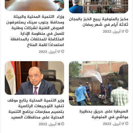
وزراء التنمية المحلية والبيئة
مخبز بالمنوفية يبيع الخبز بالمجان
ومحافظ جنوب سيناء يستعرضون
ثلاثة أيام في شهر رمضان
العروض الفنية لشركات وطنية
17 أبريل، 2022
للعمل في منظومة الإدارة
المتكاملة للمخلفات بالمحافظة
استعدادًا لقمة المناخ
17 أبريل، 2022
وزير التنمية المحلية يتابع موقف
تنفيذ التوجيهات الرئاسية
السيطرة على حريق بحظيرة
بتعميم ممارسات برنامج التنمية
مواشي في المنوفية
المحلية على محافظات الصعيد
17 أبريل، 2022
18 أبريل، 2022