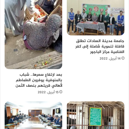
جامعة مدينة السادات تطلق
قافلة تنموية شاملة إلى كفر
الغنامية مركز الباجور
14 أبريل، 2022
بعد ارتفاع سعرها.. شباب
بالمنوفية يوفرون الطماطم
لأهالي قريتهم بنصف الثمن
15 أبريل، 2022