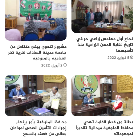
نجاح أول مهندس زراعي حر في
تاريخ نقابة المهن الزراعية منذ
مشروع تنموي بيئي متكامل من
تأسيسها
جامعة مدينة السادات لقرية كفر
الغنامية بالمنوفية
5 فبراير، 2022
2 أبريل، 2022
محافظ المنوفية يأمر بإنهاء
بطلة من قصار القامة تهدي
إجراءات التأمين الصحى لمواطن
محافظ المنوفية ميدالية تقديراً
يعانى من ضعف بالسمع
لمجهوداته