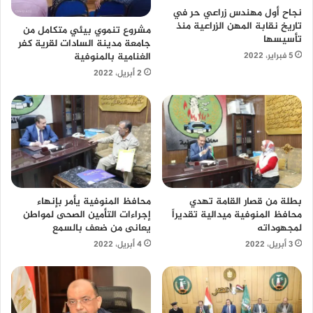
نجاح أول مهندس زراعي حر في
تاريخ نقابة المهن الزراعية منذ
مشروع تنموي بيئي متكامل من
تأسيسها
جامعة مدينة السادات لقرية كفر
الغنامية بالمنوفية
5 فبراير، 2022
2 أبريل، 2022
محافظ المنوفية يأمر بإنهاء
بطلة من قصار القامة تهدي
إجراءات التأمين الصحى لمواطن
محافظ المنوفية ميدالية تقديراً
يعانى من ضعف بالسمع
لمجهوداته
4 أبريل، 2022
3 أبريل، 2022