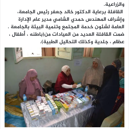
والزراعية.
القافلة برعاية الدكتور خالد جعفر رئيس الجامعة،
وإشراف المهندس حمدي الشامي مدير عام الإدارة
العامة لشئون خدمة المجتمع وتنمية البيئة بالجامعة .
ضمت القافلة العديد من العيادات من(باطنه ، أطفال ،
عظام ، جلدية وكذلك التحاليل الطبية).