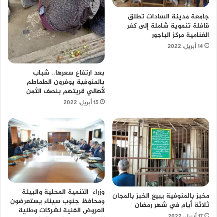
جامعة مدينة السادات تطلق
قافلة تنموية شاملة إلى كفر
الغنامية مركز الباجور
14 أبريل، 2022
بعد ارتفاع سعرها.. شباب
بالمنوفية يوفرون الطماطم
لأهالي قريتهم بنصف الثمن
15 أبريل، 2022
وزراء التنمية المحلية والبيئة
مخبز بالمنوفية يبيع الخبز بالمجان
ومحافظ جنوب سيناء يستعرضون
ثلاثة أيام في شهر رمضان
العروض الفنية لشركات وطنية
17 أبريل، 2022