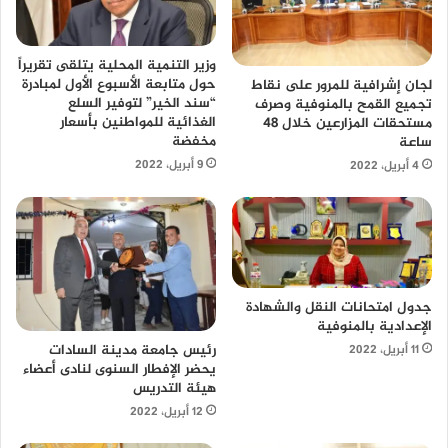
وزير التنمية المحلية يتلقى تقريراً
حول متابعة الأسبوع الأول لمبادرة
لجان إشرافية للمرور على نقاط
“سند الخير” لتوفير السلع
تجميع القمح بالمنوفية وصرف
الغذائية للمواطنين بأسعار
مستحقات المزارعين خلال 48
مخفضة
ساعة
9 أبريل، 2022
4 أبريل، 2022
جدول امتحانات النقل والشهادة
الإعدادية بالمنوفية
رئيس جامعة مدينة السادات
11 أبريل، 2022
يحضر الإفطار السنوى لنادى أعضاء
هيئة التدريس
12 أبريل، 2022