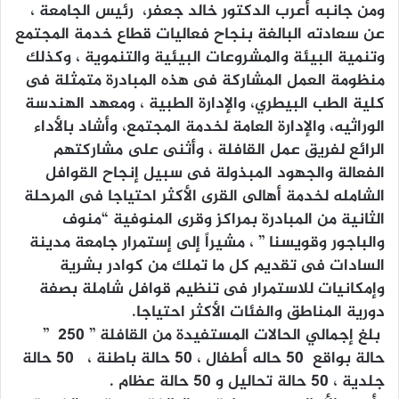
ومن جانبه أعرب الدكتور خالد جعفر، رئيس الجامعة ،
عن سعادته البالغة بنجاح فعاليات قطاع خدمة المجتمع
وتنمية البيئة والمشروعات البيئية والتنموية ، وكذلك
منظومة العمل المشاركة فى هذه المبادرة متمثلة فى
كلية الطب البيطري، والإدارة الطبية ، ومعهد الهندسة
الوراثيه، والإدارة العامة لخدمة المجتمع، وأشاد بالأداء
الرائع لفريق عمل القافلة ، وأثنى على مشاركتهم
الفعالة والجهود المبذولة فى سبيل إنجاح القوافل
الشامله لخدمة أهالى القرى الأكثر احتياجا فى المرحلة
الثانية من المبادرة بمراكز وقرى المنوفية “منوف
والباجور وقويسنا ” ، مشيراً إلى إستمرار جامعة مدينة
السادات فى تقديم كل ما تملك من كوادر بشرية
وإمكانيات للاستمرار فى تنظيم قوافل شاملة بصفة
دورية المناطق والفئات الأكثر احتياجا.
بلغ إجمالي الحالات المستفيدة من القافلة ” ٢٥٠ ”
حالة بواقع ٥٠ حاله أطفال ، ٥٠ حالة باطنة ، ٥٠ حالة
جلدية ، ٥٠ حالة تحاليل و ٥٠ حالة عظام .