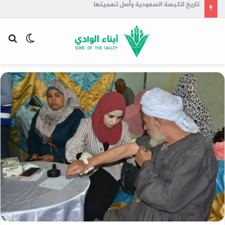
تاريخ الكبسة السعودية وأصل تسميتها
القائمة
الوضع
بح
المظلم
عن