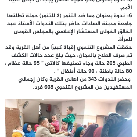
الأمم.
٦- ندوة بعنوان معا ضد التنمر (لا للتنمر) حملة تطلقها
جامعة مدينة السادات حاضر بتلك الندوات الأستاذ عبد
الخالق الخولى المستشار الإعلامي بالمجلس القومى
للمرأة.
حققت المشروع التنموي إقبالا كبيرًا من أهل القرية وقد
تم صرف العلاج بالمجان، حيث بلغ عدد حالات الكشف
الطبي ٢٦٥ حالة وجاء تصنيفها كالاتى ” ٩٥ حالة عظام ،
٨٠ حالة باطنة ، ٩٠ حالة أطفال ” .
‏‎ وحضر الندوات ٣٤٣ من اهالى القرية وكان إجمالي
المستفيدين من المشروع التنموي ٦٠٨ فرد.