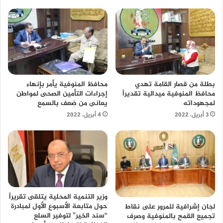
محافظ المنوفية يأمر بإنهاء
بطلة من قصار القامة تهدي
إجراءات التأمين الصحى لمواطن
محافظ المنوفية ميدالية تقديراً
يعانى من ضعف بالسمع
لمجهوداته
4 أبريل، 2022
3 أبريل، 2022
وزير التنمية المحلية يتلقى تقريراً
حول متابعة الأسبوع الأول لمبادرة
لجان إشرافية للمرور على نقاط
“سند الخير” لتوفير السلع
تجميع القمح بالمنوفية وصرف