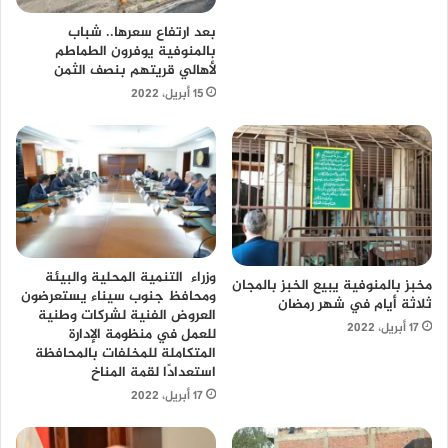
بعد ارتفاع سعرها.. شباب
بالمنوفية يوفرون الطماطم
لأهالي قريتهم بنصف الثمن
15 أبريل، 2022
وزراء التنمية المحلية والبيئة
مخبز بالمنوفية يبيع الخبز بالمجان
ومحافظ جنوب سيناء يستعرضون
ثلاثة أيام في شهر رمضان
العروض الفنية لشركات وطنية
17 أبريل، 2022
للعمل في منظومة الإدارة
المتكاملة للمخلفات بالمحافظة
استعدادًا لقمة المناخ
17 أبريل، 2022