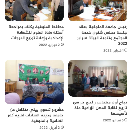
محافظ المنوفية يكلف بمراجعة
رئيس جامعة المنوفية يعقد
أسئلة مادة العلوم للشهادة
جلسة مجلس شئون خدمة
الإعدادية وإعادة توزيع الدرجات
المجتمع وتنمية البيئة فبراير
٢٠٢٢
2 فبراير، 2022
1 فبراير، 2022
نجاح أول مهندس زراعي حر في
تاريخ نقابة المهن الزراعية منذ
مشروع تنموي بيئي متكامل من
تأسيسها
جامعة مدينة السادات لقرية كفر
الغنامية بالمنوفية
5 فبراير، 2022
2 أبريل، 2022