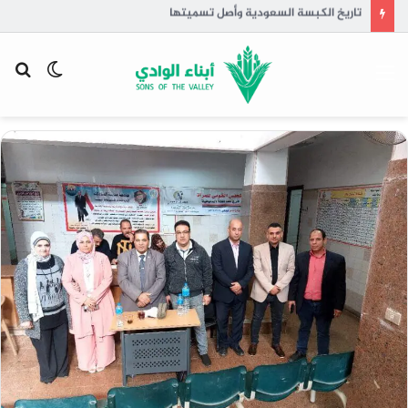
تاريخ الكبسة السعودية وأصل تسميتها
القائمة
الوضع
بح
المظلم
عن