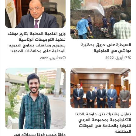
وزير التنمية المحلية يتابع موقف
تنفيذ التوجيهات الرئاسية
السيطرة على حريق بحظيرة
بتعميم ممارسات برنامج التنمية
مواشي في المنوفية
المحلية على محافظات الصعيد
17 أبريل، 2022
18 أبريل، 2022
تعاون مشترك بين جامعة الدلتا
التكنولوجية ومجموعة العربي
للتجارة والصناعة فى المجالات
المختلفة
وفاة طبيب غرقا بسيارته في