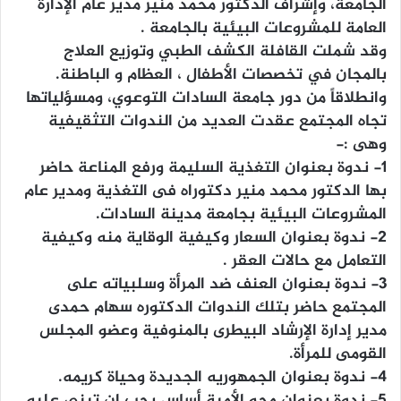
الجامعة، وإشراف الدكتور محمد منير مدير عام الإدارة
العامة للمشروعات البيئية بالجامعة .
وقد شملت القافلة الكشف الطبي وتوزيع العلاج
بالمجان في تخصصات الأطفال ، العظام و الباطنة.
وانطلاقاً من دور جامعة السادات التوعوي، ومسؤلياتها
تجاه المجتمع عقدت العديد من الندوات التثقيفية
وهى :-
١- ندوة بعنوان التغذية السليمة ورفع المناعة حاضر
بها الدكتور محمد منير دكتوراه فى التغذية ومدير عام
المشروعات البيئية بجامعة مدينة السادات.
٢- ندوة بعنوان السعار وكيفية الوقاية منه وكيفية
التعامل مع حالات العقر .
٣- ندوة بعنوان العنف ضد المرأة وسلبياته على
المجتمع حاضر بتلك الندوات الدكتوره سهام حمدى
مدير إدارة الإرشاد البيطرى بالمنوفية وعضو المجلس
القومى للمرأة.
٤- ندوة بعنوان الجمهوريه الجديدة وحياة كريمه.
٥- ندوة بعنوان محو الأمية أساس يجب ان تبنى عليه