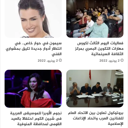
سيمون في حوار خاص.. في
فعاليات اليوم الثالث لكورس
انتظار أدوار جديدة تليق بمشواري
مهارات التكوين البصري بمركز
الفني
الثقافة السينمائية
2 يونيو، 2022
2 يونيو، 2022
بروتوكول تعاون بين الاتحاد العام
نجوم الأوبرا للموسيقى العربية
للفنانين العرب واتحاد الإذاعات
فى شبين الكوم احتفالا بالعيد
الإسلامية
القومى لمحافظة المنوفية