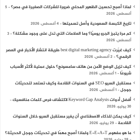
لماذا أصبح تحسين الظهور المحلي ضرورة للشركات الصغيرة في مصر؟
5
أغسطس، 2026
تاريخ الكبسة السعودية وأصل تسميتها
4 أغسطس، 2026
كم مرة يتبرز الجرو يوميًا؟ وما العلامات التي تدل على وجود مشكلة؟
3
أغسطس، 2026
كيف غيّرت best digital marketing agency طريقة انتشار الأخبار في العصر
الرقمي؟
2 أغسطس، 2026
كيف تزيل الوضع الآمن من هاتف سامسونج؟ حلول عملية لأكثر الأسباب
شيوعًا
1 أغسطس، 2026
مستقبل السيو SEO في السنوات القادمة وكيف تستعد لتحديثات
جوجل
1 أغسطس، 2026
أفضل أدوات Keyword Gap Analysis لاكتشاف فرص كلمات منافسيك
30 يوليو، 2026
كيف يمكن للذكاء الاصطناعي أن يغير مستقبل السيو خلال السنوات
القادمة
29 يوليو، 2026
ما هو مفهوم E-E-A-T ولماذا أصبح مهمًا في تحديثات جوجل الحديثة؟
28 يوليو، 2026