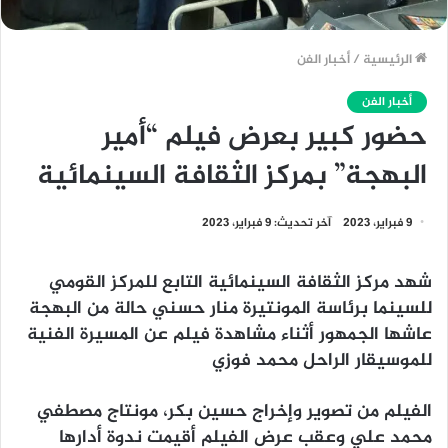
الرئيسية
/
أخبار الفن
أخبار الفن
حضور كبير بعرض فيلم “أمير
البهجة” بمركز الثقافة السينمائية
9 فبراير، 2023
آخر تحديث: 9 فبراير، 2023
شهد مركز الثقافة السينمائية التابع للمركز القومي
للسينما برئاسة المونتيرة منار حسني حالة من البهجة
عاشها الجمهور أثناء مشاهدة فيلم عن المسيرة الفنية
للموسيقار الراحل محمد فوزي
الفيلم من تصوير وإخراج حسين بكر، مونتاج مصطفي
محمد علي وعقب عرض الفيلم أقيمت ندوة أدارها