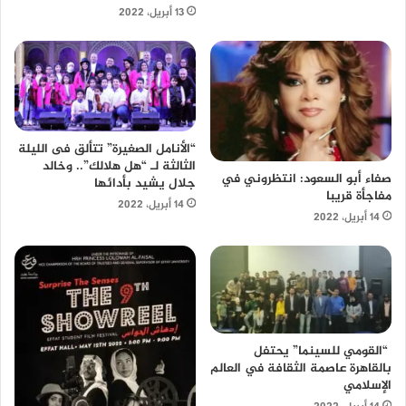
13 أبريل، 2022
“الأنامل الصغيرة” تتألق فى الليلة
الثالثة لـ “هل هلالك”.. وخالد
صفاء أبو السعود: انتظروني في
جلال يشيد بأدائها
مفاجأة قريبا
14 أبريل، 2022
14 أبريل، 2022
“القومي للسينما” يحتفل
بالقاهرة عاصمة الثقافة في العالم
الإسلامي