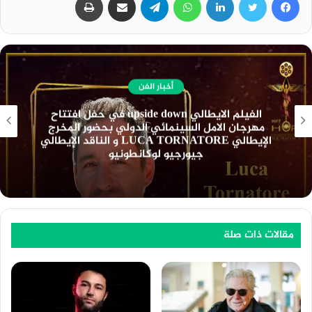
أخبار الفن
نادي السينما الافريقية يعرض فيلم ” تمساح النيل
” بسينما الهناجر السبت المقبل
مقالات ذات صلة