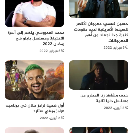
حسين فهمي: مهرجان الأقصر
للسينما الأفريقية لديه مقومات
محمد العمروسي ينضم إلى أسرة
كثيرة جدا تجعله من أهم
الاختيار3 ومسلسل بابلو في
المهرجانات
رمضان 2022
5 فبراير، 2022
5 فبراير، 2022
حذف مشاهد زنا المحارم من
مسلسل دنيا تانية
أول ضحية لرامز جلال في برنامجه
2 أبريل، 2022
«رامز موفي ستار»
2 أبريل، 2022