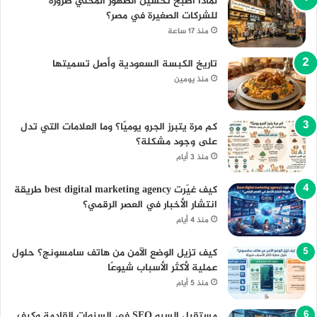
لماذا أصبح تحسين الظهور المحلي ضرورة
للشركات الصغيرة في مصر؟
منذ 17 ساعة
تاريخ الكبسة السعودية وأصل تسميتها
منذ يومين
كم مرة يتبرز الجرو يوميًا؟ وما العلامات التي تدل
على وجود مشكلة؟
منذ 3 أيام
كيف غيّرت best digital marketing agency طريقة
انتشار الأخبار في العصر الرقمي؟
منذ 4 أيام
كيف تزيل الوضع الآمن من هاتف سامسونج؟ حلول
عملية لأكثر الأسباب شيوعًا
منذ 5 أيام
مستقبل السيو SEO في السنوات القادمة وكيف