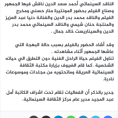
الناقد السينمائي أحمد سعد الدين ناقش فيها الجمهور
وصناع الفيلم بحضور المونتيرة منار حسني ومخرج
الفيلم والناقد محمد بدر الدين والفنانة دنيا عبد العزيز
والمنتجة حنان شيمي والناقد السينمائي محمد بدر
الدين والسيناريست خالد جمال .
وقد أشاد الحضور بالفيلم بسبب حالة البهجة التي
عاشها الجمهور أثناء مشاهدته .
تناول الفيلم حياة الراحل الفنية دون التطرق الي حياته
الشخصية .كما قام الضيوف بزيارة مكتبة الثقافة
السينمائية العريقة وماتحتويه من مجلدات وموسوعات
نادرة.
جدير بالذكر أن الفعاليات تقام تحت اشراف الكاتبة أمل
عبد المجيد مدير عام مركز الثقافة السينمائية.
فيسبوك
تويتر
لينكدإن
واتساب
تيلقرام
مشاركة عبر البريد
طباعة