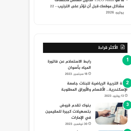
ما هو SEO Audit؟ الدليل الشامل لاكتشاف
مشاكل موقعك قبل أن تؤثر على الترتيب
22
يوليو، 2026
الأكثر قراءة
رابط الاستعلام عن فاتورة
المياه بأسوان
18 سبتمبر، 2023
كلية التربية الرياضية للبنات جامعة
الإسكندرية.. الأقسام والأوراق المطلوبة
التسويق الرقمي
13 يوليو، 2023
24 يونيو، 2026
بنوك تقدم قروض
ما هو السيو SEO وكيف يعمل تحسين محركات البحث؟ دليل شامل للمبتدئين
بتسهيلات كبيرة للمقيمين
في الإمارات
30 نوفمبر، 2023