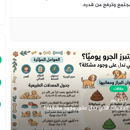
جتمع وترفع من قدره.
أقرأ التالي
مقالات
8 يوليو، 2026
هندسة الـ Meta Description الاحترافي: الدليل الشامل لمضاعفة معدل النقر CTR
اصطناعي