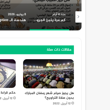
منذ 4 أيام
8 يوليو، 2026
24 يونيو، 2026
كم مرة يتبرز الجرو يوميًا؟ وما العلامات التي تدل على وجود مشكلة؟
هندسة الـ Meta Description الاحترافي: الدليل الشامل لمضاعفة معدل النقر CTR والسيطرة على خوارزميات الـ SEO وأنظمة الذكاء الاصطناعي
مقالات ذات صلة
حكم قراءة ا
هل يجوز صيام شهر رمضان المبارك
بدون صلاة التراويح؟
12 أبريل، 2022
12 أبريل، 2022