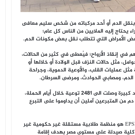
 بنقل الدم أو أحد مركباته من شخص سليم معافى
 يحتاج إليه الملايين من الناس كل عام؛
بعض الأمراض التي تتطلب نقل بعض مكونات الدم.
 في إنقاذ الأرواح؛ فيُعطى في كثير من الحالات،
ل، مثل حالات النزف قبل الولادة أو خلالها أو
 مثل عمليات القلب، والأوعية الدموية، وجراحة
ض الدم، ومصابي الحوادث، ومرضى السرطان.
ووفقت الحملة في نشر الوعي بين اعداد كبيرة وصلت الى ٢٤٨١ توعية خلال أيام الحملة،
المساعدة بتجميع ١٤٥ كيس دم من المتبرعين آملين أن يداوموا على التبرع
يذكر أن الاتحاد المصري لطلاب الصيدلة EPSF هو منظمة طلابية مستقلة غير حكومية غير
ادفة للربح تضم طلاب الصيدلة في ٣٨ كلية صيدلة على مستوى مصر بهدف إقامة