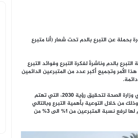
ة بحملة عن التبرع بالدم تحت شعار (أنا متبرع
لتبرع بالدم وناشرةً لفكرة التبرع وفوائد التبرع
هذا الأمر وتجميع أكبر عدد من المتبرعين الدائمين
دائمة.
وجاءت هذه الحملة مؤيدةً ومعاونةً لسعي وزارة الصحة لتحقيق رؤية ٢٠٣٠، التي تهتم
ذلك من خلال التوعية بأهمية التبرع وبالتالي
خلق متبرعٍ دائمٍ ناشرٍ لفكرة التبرع وداعم لها لرفع نسبة المتبرعين من ١% الى ٣% من