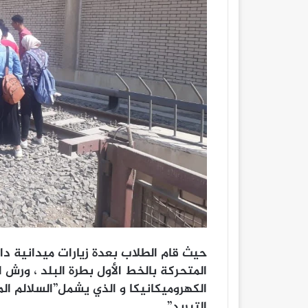
حيث قام الطلاب بعدة زيارات ميدانية د
المتحركة بالخط الأول بطرة البلد ، ورش
الكهروميكانيكا و الذي يشمل”السلالم ال
التبريد”.