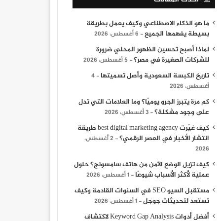
ما هو الذكاء الاصطناعي وكيف يعمل بطريقة
بسيطة يفهمها الجميع
6 أغسطس، 2026
لماذا أصبح تحسين الظهور المحلي ضرورة
للشركات الصغيرة في مصر؟
5 أغسطس، 2026
تاريخ الكبسة السعودية وأصل تسميتها
4
أغسطس، 2026
كم مرة يتبرز الجرو يوميًا؟ وما العلامات التي تدل
على وجود مشكلة؟
3 أغسطس، 2026
كيف غيّرت best digital marketing agency طريقة
انتشار الأخبار في العصر الرقمي؟
2 أغسطس،
2026
كيف تزيل الوضع الآمن من هاتف سامسونج؟ حلول
عملية لأكثر الأسباب شيوعًا
1 أغسطس، 2026
مستقبل السيو SEO في السنوات القادمة وكيف
تستعد لتحديثات جوجل
1 أغسطس، 2026
أفضل أدوات Keyword Gap Analysis لاكتشاف