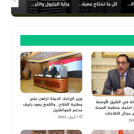
كل ما تحتاج معرفته عن قانون التصالح في مخالفات البناء في مصر
وزارة البترول والثروة المعدنية في مصر دور محوري وفرص استثنائية
أهمية معرض الكتاب في نشر الثقافة وتعزيز القراءة بين الشباب
وزير الزراعة: الدولة تراهن على
لة في الشرق الأوسط
وطنية الفلاح.. والقمح يعود رغيف
اعتماد منظمة الصحة
مدعم للمواطنين
ى مجال اللقاحات
7 أبريل، 2022