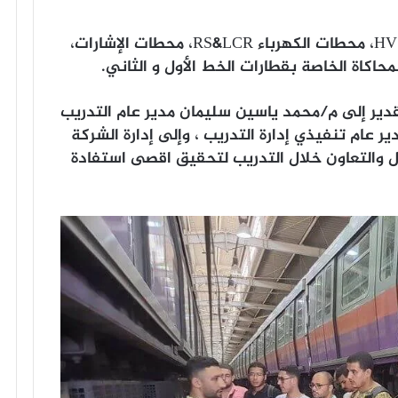
بالإضافة إلى محطات الكهرباء الرئيسيهHVS، محطات الكهرباء RS&LCR، محطات الإشارات،
قدير إلى م/محمد ياسين سليمان مدير عام التدريب
 عام تنفيذي إدارة التدريب ، وإلى إدارة الشركة
 والتعاون خلال التدريب لتحقيق اقصى استفادة