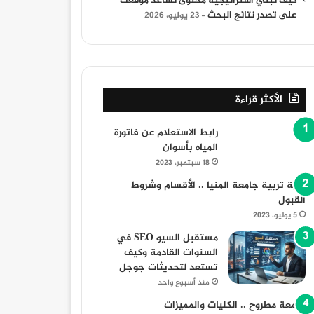
كيف تبني استراتيجية محتوى تساعد موقعك
على تصدر نتائج البحث
23 يوليو، 2026
30 أغسطس، 2025
30 أغسطس، 2025
30 أغسطس، 2025
الأكثر قراءة
دليل شامل عن المدارس اليابانية في مصر شروط التقديم، المميزات، العيوب، والمصاريف
دليل شامل حول المدارس الحكومية في مصر شروط التقديم، المميزات والعيوب
كلية علوم البترول والتعدين ومرتب خريج كلية علوم البترول والتعدين
رابط الاستعلام عن فاتورة
المياه بأسوان
18 سبتمبر، 2023
كلية تربية جامعة المنيا .. الأقسام وشروط
القبول
5 يوليو، 2023
مستقبل السيو SEO في
السنوات القادمة وكيف
تستعد لتحديثات جوجل
منذ أسبوع واحد
جامعة مطروح .. الكليات والمميزات