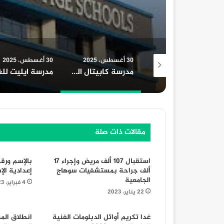
30 أغسطس، 2025
30 أغسطس، 2025
30 أغسطس، 2025
مدارس رويال انترناشيونال للغات
مدرسة كابيتال الدولية
مدرسة ايليت لل
مقالات ذات صلة
استقبال 107 ألف مريض وإجراء ١٧
بالإسم ورق
ألف جراحة بمستشفيات سوهاج
إعدادية الإ
الجامعية
4 فبراير، 2023
22 يناير، 2023
غدا تكريم أوائل الدبلومات الفنية
انطلاق المن