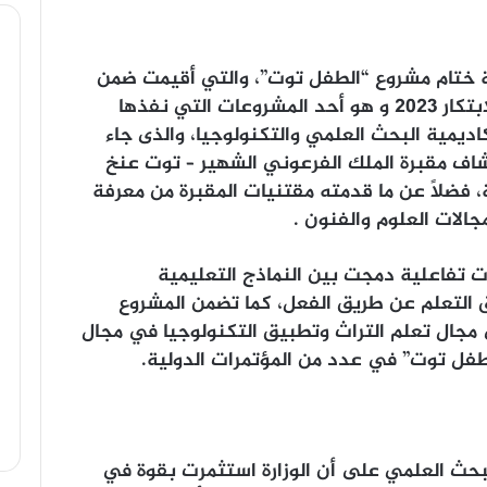
 ختام مشروع “الطفل توت”، والتي أقيمت ضمن
فعاليات معرض القاهرة الدولي السابع للابتكار 2023 و هو أحد المشروعات التي نفذها
اديمية البحث العلمي والتكنولوجيا، والذى جاء
كتشاف مقبرة الملك الفرعوني الشهير – توت عنخ
 فضلًا عن ما قدمته مقتنيات المقبرة من معرفة
الات العلوم والفنون .
 تفاعلية دمجت بين النماذج التعليمية
يق التعلم عن طريق الفعل، كما تضمن المشروع
 مجال تعلم التراث وتطبيق التكنولوجيا في مجال
طفل توت” في عدد من المؤتمرات الدولية.
البحث العلمي على أن الوزارة استثمرت بقوة في