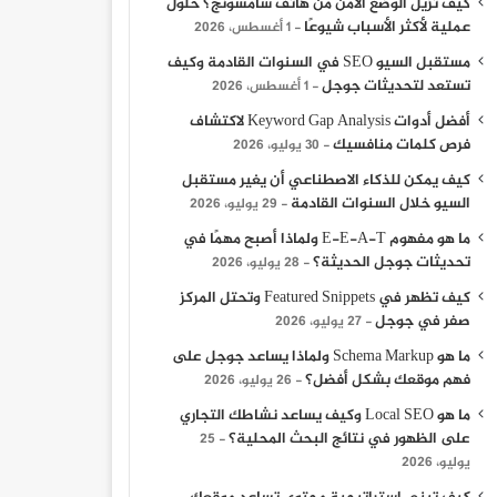
كيف تزيل الوضع الآمن من هاتف سامسونج؟ حلول
عملية لأكثر الأسباب شيوعًا
1 أغسطس، 2026
مستقبل السيو SEO في السنوات القادمة وكيف
تستعد لتحديثات جوجل
1 أغسطس، 2026
أفضل أدوات Keyword Gap Analysis لاكتشاف
فرص كلمات منافسيك
30 يوليو، 2026
كيف يمكن للذكاء الاصطناعي أن يغير مستقبل
السيو خلال السنوات القادمة
29 يوليو، 2026
ما هو مفهوم E-E-A-T ولماذا أصبح مهمًا في
تحديثات جوجل الحديثة؟
28 يوليو، 2026
كيف تظهر في Featured Snippets وتحتل المركز
صفر في جوجل
27 يوليو، 2026
ما هو Schema Markup ولماذا يساعد جوجل على
فهم موقعك بشكل أفضل؟
26 يوليو، 2026
أخبار التعليم والجامعات
ما هو Local SEO وكيف يساعد نشاطك التجاري
على الظهور في نتائج البحث المحلية؟
25
30 أغسطس، 2025
يوليو، 2026
مدرسة ايليت للغات