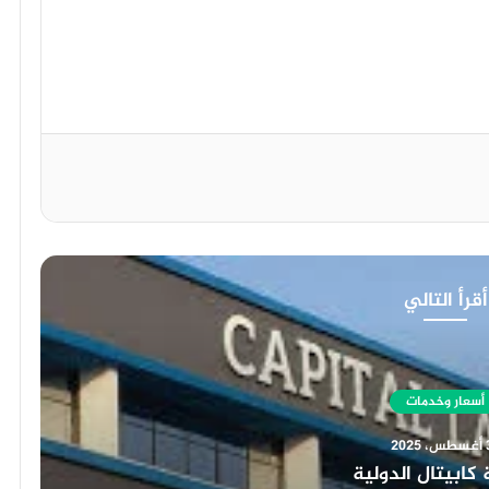
أقرأ التالي
أسعار وخدمات
202
كابيتال الدولية