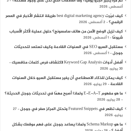
كم مرة يتبرز الجرو يوميًا؟ وما العلامات التي تدل على وجود مشكلة؟
3
أغسطس، 2026
كيف غيّرت best digital marketing agency طريقة انتشار الأخبار في العصر
الرقمي؟
2 أغسطس، 2026
كيف تزيل الوضع الآمن من هاتف سامسونج؟ حلول عملية لأكثر الأسباب
شيوعًا
1 أغسطس، 2026
مستقبل السيو SEO في السنوات القادمة وكيف تستعد لتحديثات
جوجل
1 أغسطس، 2026
أفضل أدوات Keyword Gap Analysis لاكتشاف فرص كلمات منافسيك
30 يوليو، 2026
كيف يمكن للذكاء الاصطناعي أن يغير مستقبل السيو خلال السنوات
القادمة
29 يوليو، 2026
ما هو مفهوم E-E-A-T ولماذا أصبح مهمًا في تحديثات جوجل الحديثة؟
28 يوليو، 2026
كيف تظهر في Featured Snippets وتحتل المركز صفر في جوجل
27
يوليو، 2026
ما هو Schema Markup ولماذا يساعد جوجل على فهم موقعك بشكل
أفضل؟
26 يوليو، 2026