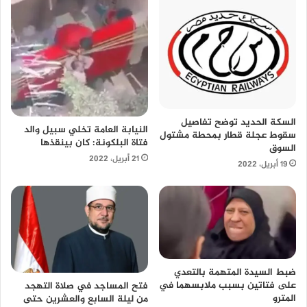
السكة الحديد توضح تفاصيل
النيابة العامة تخلي سبيل والد
سقوط عجلة قطار بمحطة مشتول
فتاة البلكونة: كان بينقذها
السوق
21 أبريل، 2022
19 أبريل، 2022
ضبط السيدة المتهمة بالتعدي
على فتاتين بسبب ملابسهما في
فتح المساجد في صلاة التهجد
المترو
من ليلة السابع والعشرين حتى