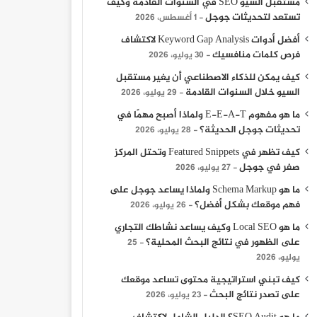
مستقبل السيو SEO في السنوات القادمة وكيف
تستعد لتحديثات جوجل
1 أغسطس، 2026
أفضل أدوات Keyword Gap Analysis لاكتشاف
فرص كلمات منافسيك
30 يوليو، 2026
كيف يمكن للذكاء الاصطناعي أن يغير مستقبل
السيو خلال السنوات القادمة
29 يوليو، 2026
ما هو مفهوم E-E-A-T ولماذا أصبح مهمًا في
تحديثات جوجل الحديثة؟
28 يوليو، 2026
كيف تظهر في Featured Snippets وتحتل المركز
صفر في جوجل
27 يوليو، 2026
ما هو Schema Markup ولماذا يساعد جوجل على
فهم موقعك بشكل أفضل؟
26 يوليو، 2026
ما هو Local SEO وكيف يساعد نشاطك التجاري
أخبار عامة
على الظهور في نتائج البحث المحلية؟
25
30 أغسطس، 2025
يوليو، 2026
كل ما تحتاج معرفته عن قانون التصالح ف
كيف تبني استراتيجية محتوى تساعد موقعك
على تصدر نتائج البحث
23 يوليو، 2026