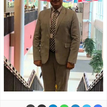
فيسبوك
تويتر
لينكدإن
واتساب
تيلقرام
مشاركة عبر البريد
طباعة