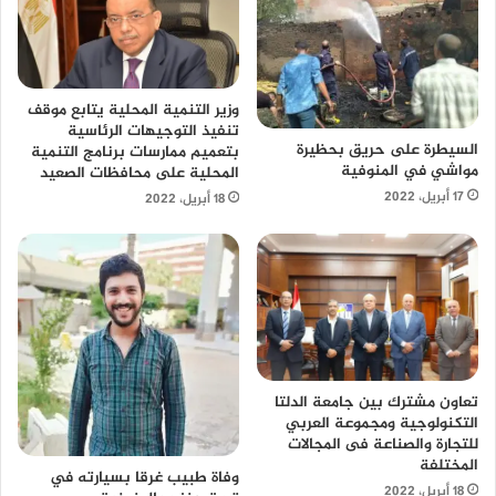
وزير التنمية المحلية يتابع موقف
تنفيذ التوجيهات الرئاسية
السيطرة على حريق بحظيرة
بتعميم ممارسات برنامج التنمية
مواشي في المنوفية
المحلية على محافظات الصعيد
17 أبريل، 2022
18 أبريل، 2022
تعاون مشترك بين جامعة الدلتا
التكنولوجية ومجموعة العربي
للتجارة والصناعة فى المجالات
المختلفة
وفاة طبيب غرقا بسيارته في
18 أبريل، 2022