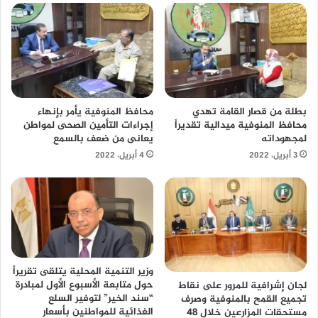
محافظ المنوفية يأمر بإنهاء
بطلة من قصار القامة تهدي
إجراءات التأمين الصحى لمواطن
محافظ المنوفية ميدالية تقديراً
يعانى من ضعف بالسمع
لمجهوداته
4 أبريل، 2022
3 أبريل، 2022
وزير التنمية المحلية يتلقى تقريراً
حول متابعة الأسبوع الأول لمبادرة
لجان إشرافية للمرور على نقاط
“سند الخير” لتوفير السلع
تجميع القمح بالمنوفية وصرف
الغذائية للمواطنين بأسعار
مستحقات المزارعين خلال 48