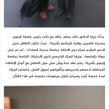
بدأت زيارة الدكتور خالد جعفر، بلقاء مع نائب رئيس جامعة الينوى
بمدينة شامبين بولاية شيكاجو بأمريكا ، حيث تناول النقاش سبل
الدعم المقدم لمركز ذوى الاعاقة بجامعة مدينة السادات ، ثم تم عمل
جولة بالجامعة ، وزيارة المركز الرئيسي لذوي الاحتياات الخاصة بجامعة
إلينوى بأمريكا ، وتم عقد عدة ورش عمل حول التعامل مع أنواع الإعاقات
المختلفة لدعمهم وتدريبهم وتأهيلهم لسوق العمل، وتستمر الزيارة
لمدة خمسة أيام، وسيتم تناول موضوعات متنوعة فى هذا الشأن.