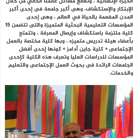
الخبرة الإنسانية ، وتعالج مشاكل عالمنا الحالي من خلال
الإبتكار والإستكشاف، وهى أكبر جامعة فى إحدى أكبر
المدن المفعمة بالحياة في العالم ، وهى إحدى
المؤسسات التعليمية البحثية المتميزة والتى تتضمن ١٥
كلية ملتزمة باستكشاف وإيصال المعرفة ، وتتمتع
بأعضاء هيئة تدريس متميزه ، وبها كلية مختصة بالعمل
الإجتماعى « كلية جاين أدامز » كونها إحدى أفضل
المؤسسات للدراسات العليا وتعرف هذه الكلية كإحدى
الجامعات الرائدة فى بحوث العمل الإجتماعى والتعليم
والخدمات.