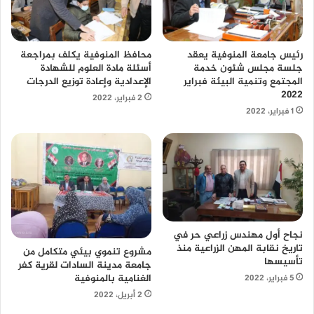
محافظ المنوفية يكلف بمراجعة
رئيس جامعة المنوفية يعقد
أسئلة مادة العلوم للشهادة
جلسة مجلس شئون خدمة
الإعدادية وإعادة توزيع الدرجات
المجتمع وتنمية البيئة فبراير
٢٠٢٢
2 فبراير، 2022
1 فبراير، 2022
نجاح أول مهندس زراعي حر في
تاريخ نقابة المهن الزراعية منذ
مشروع تنموي بيئي متكامل من
تأسيسها
جامعة مدينة السادات لقرية كفر
الغنامية بالمنوفية
5 فبراير، 2022
2 أبريل، 2022