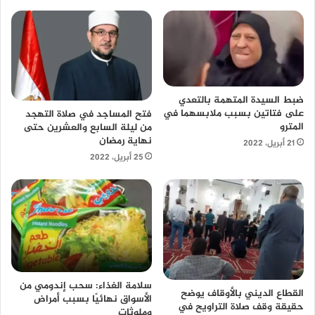
ضبط السيدة المتهمة بالتعدي
على فتاتين بسبب ملابسهما في
فتح المساجد في صلاة التهجد
المترو
من ليلة السابع والعشرين حتى
نهاية رمضان
21 أبريل، 2022
25 أبريل، 2022
سلامة الغذاء: سحب إندومي من
القطاع الديني بالأوقاف يوضح
الأسواق نهائيًا بسبب أمراض
حقيقة وقف صلاة التراويح في
وملوثات