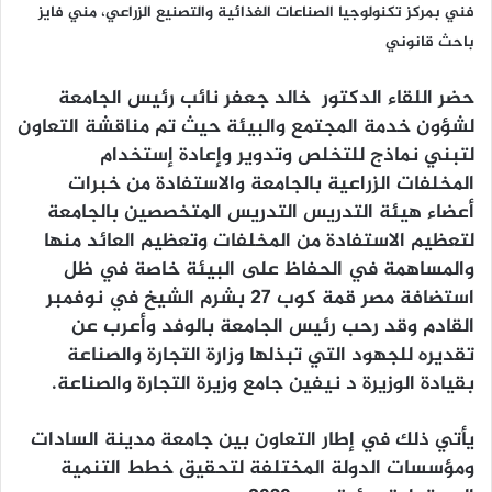
فني بمركز تكنولوجيا الصناعات الغذائية والتصنيع الزراعي،
مني فايز
باحث قانوني
حضر اللقاء الدكتور خالد جعفر نائب رئيس الجامعة
لشؤون خدمة المجتمع والبيئة حيث تم مناقشة التعاون
لتبني نماذج للتخلص وتدوير وإعادة إستخدام
المخلفات الزراعية بالجامعة والاستفادة من خبرات
أعضاء هيئة التدريس التدريس المتخصصين بالجامعة
لتعظيم الاستفادة من المخلفات وتعظيم العائد منها
والمساهمة في الحفاظ على البيئة خاصة في ظل
استضافة مصر قمة كوب ٢٧ بشرم الشيخ في نوفمبر
القادم وقد رحب رئيس الجامعة بالوفد وأعرب عن
تقديره للجهود التي تبذلها وزارة التجارة والصناعة
بقيادة الوزيرة د نيفين جامع وزيرة التجارة والصناعة.
يأتي ذلك في إطار التعاون بين جامعة مدينة السادات
ومؤسسات الدولة المختلفة لتحقيق خطط التنمية