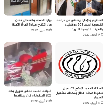
التنظيم والإدارة ينتهي من دراسة
وزارة الصحة والسكان تعلن
التسوية لعدد 503 موظفين
عن افتتاح عيادة المرأة الآمنة
بالهيئة القومية للبريد
19 أبريل، 2022
17 أبريل، 2022
السكة الحديد توضح تفاصيل
النيابة العامة تخلي سبيل والد
سقوط عجلة قطار بمحطة مشتول
فتاة البلكونة: كان بينقذها
السوق
21 أبريل، 2022
19 أبريل، 2022