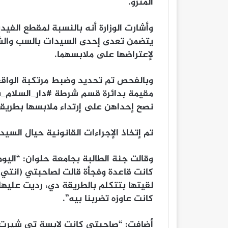
المترو.
وأشارت الوزارة أنه بالنسبة لمقطع الفيد
يتضمن تعدى إحدى السيدات بالسب والش
لإعتراضها على ملابسهما.
وبالفحص تم تحديد وضبط مرتكبة الواقعة 
مقيمة بدائرة قسم شرطة #دار_السلام_بال
نصح إحداهن على إرتداء ملابسها بطريق
تم إتخاذ الإجراءات القانونية حيال السي
وقالت جنة الطالبة بجامعة حلوان: “اليوم
كانت قاعدة وفجأة قالت لصاحبتي (انتي ف
لقيتها بتتكلم بالطريقة دي، رديت عليه
كانت عاوزه تضربنا بيه”.
أضافت: “صاحبتي كانت لابسة تي شيرت 