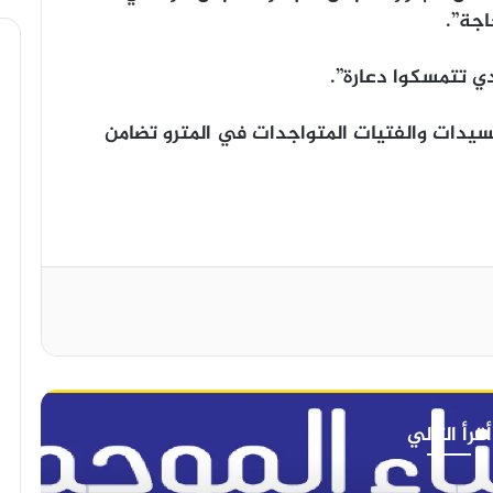
جة”.
دي تتمسكوا دعارة”.
لسيدات والفتيات المتواجدات في المترو تضامن
أقرأ التالي