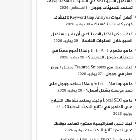
مستقبل السيو SEO في السنوات القادمة وكيف
تستعد لتحديثات جوجل
1 أغسطس، 2026
أفضل أدوات Keyword Gap Analysis لاكتشاف
فرص كلمات منافسيك
30 يوليو، 2026
لمؤسسات التعليمية
ك
كيف يمكن للذكاء الاصطناعي أن يغير مستقبل
السيو خلال السنوات القادمة
29 يوليو، 2026
ما هو مفهوم E-E-A-T ولماذا أصبح مهمًا في
تحديثات جوجل الحديثة؟
28 يوليو، 2026
كيف تظهر في Featured Snippets وتحتل المركز
صفر في جوجل
27 يوليو، 2026
30 أغسطس، 2025
30 أغسطس، 2025
30 أغسطس، 2025
أهمية التحليل والبيانات في تطوير استراتيجيات التسويق الإلكتروني
أساسيات تصميم المواقع: كيف تبدأ في بناء موقع إلكتروني ناجح
لماذ
ما هو Schema Markup ولماذا يساعد جوجل على
فهم موقعك بشكل أفضل؟
26 يوليو، 2026
ما هو Local SEO وكيف يساعد نشاطك التجاري
على الظهور في نتائج البحث المحلية؟
25
يوليو، 2026
كيف تبني استراتيجية محتوى تساعد موقعك
على تصدر نتائج البحث
23 يوليو، 2026