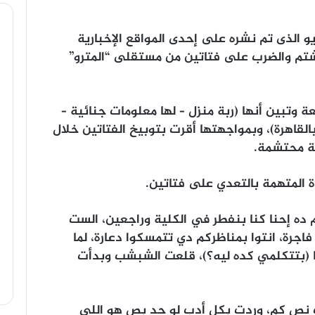
يو الذى تم نشره على إحدى المواقع الإخبارية
تم والضرب على فتاتين من مستقلى “المترو”
وتبين أنها (ربة منزل – لها معلومات جنائية –
قاهرة)، وبمواجهتها أقرت بتوبيخ الفتاتين خلال
ة محتشمة.
دة المتهمة بالتعدي على فتاتين.
 ده إحنا كنا بنفطر في الكلية وراجعين، الست
اجرة، انتوا بمناظركم دي تتمسكوا دعارة، لما
ا (بتتكلمي كده ليه؟)، قلعت الشبشب وبدأت
نص كم، وردت بكل أدب لو حد بص هو اللي