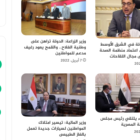
وزير الزراعة: الدولة تراهن على
لة في الشرق الأوسط
وطنية الفلاح.. والقمح يعود رغيف
اعتماد منظمة الصحة
مدعم للمواطنين
ى مجال اللقاحات
7 أبريل، 2022
اء يلتقي رئيس مجلس
وزير المالية: تيسير امتلاك
صة المصرية
المواطنين لسيارات جديدة تعمل
بالغاز الطبيعى