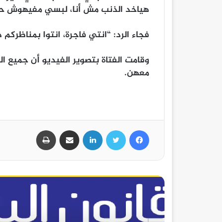
هياخد الذنب مش أنا، لبسي مفيهوش حا
فجاء الرد: “انتي فاجرة، انتوا بمناظركم 
وقامت الفتاة بتصوير الفيديو أن جميع ا
معهن.
فيسبوك
تويتر
لينكدإن
مشاركة عبر البريد
طباعة