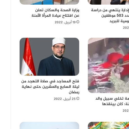
إدارة ينتهي من دراسة
وزارة الصحة والسكان تعلن
التسوية لعدد 503 موظفين
عن افتتاح عيادة المرأة الآمنة
ومية للبريد
19 أبريل، 2022
فتح المساجد في صلاة التهجد من
ليلة السابع والعشرين حتى نهاية
رمضان
امة تخلي سبيل والد
25 أبريل، 2022
نة: كان بينقذها