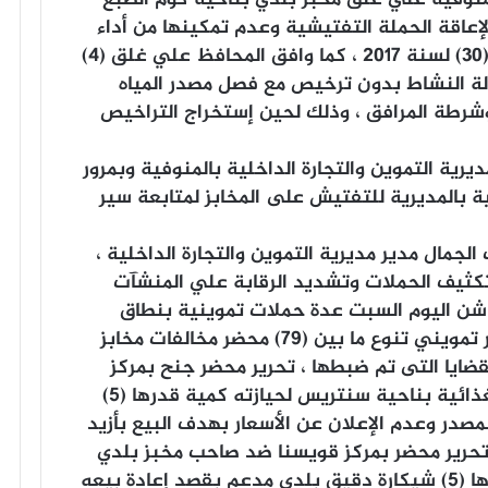
لإعاقة الحملة التفتيشية وعدم تمكينها من أداء
عملها وكذا مخالفة التوجيه الوزاري رقم (30) لسنة 2017 ، كما وافق المحافظ علي غلق (4)
لة النشاط بدون ترخيص مع فصل مصدر المياه
وشرطة المرافق ، وذلك لحين إستخراج التراخيص
يرية التموين والتجارة الداخلية بالمنوفية وبمرور
نية بالمديرية للتفتيش على المخابز لمتابعة سير
مال مدير مديرية التموين والتجارة الداخلية ،
بتكثيف الحملات وتشديد الرقابة علي المنشآت
تم شن اليوم السبت عدة حملات تموينية بنطاق
المحافظة ، أسفرت عن تحرير (198) محضر تمويني تنوع ما بين (79) محضر مخالفات مخابز
ز القضايا التى تم ضبطها ، تحرير محضر جنح بمركز
أشمون ضد صاحب مخزن لتجارة المواد الغذائية بناحية سنتريس لحيازته كمية قدرها (5)
در وعدم الإعلان عن الأسعار بهدف البيع بأزيد
وتحرير محضر بمركز قويسنا ضد صاحب مخبز بلدي
بناحية الرمالي لقيامه بتجميع كمية قدرها (5) شيكارة دقيق بلدي مدعم بقصد إعادة بيعه