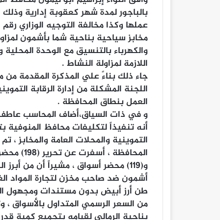
بالباجور لمدة شهر كعقوبة إدارية وذلك 
مخابز سياحية بناحية شما بأشمون لمزاو
والكهرباء بالتنسيق مع الوحدة المحلية 
اللازمة لمزاولة النشاط .
جاء ذلك بناءً علي المذكرة المقدمة من مد
اللجنة المشكلة من إدارة الرقابة التموي
العمل بنطاق المحافظة .
و في ذات السياق،أضاف المحاسب عاطف الج
أنه تنفيذاً لتكليفات محافظ المنوفية 
التموينية والمحلات العامة والمخابز ، 
و(119) محضر أسواق ، مشيراً أن من أبر
طن أرز أبيض بدون مستندات ومجهول المص
من السعر الرسمي المتداول بالأسواق ، 