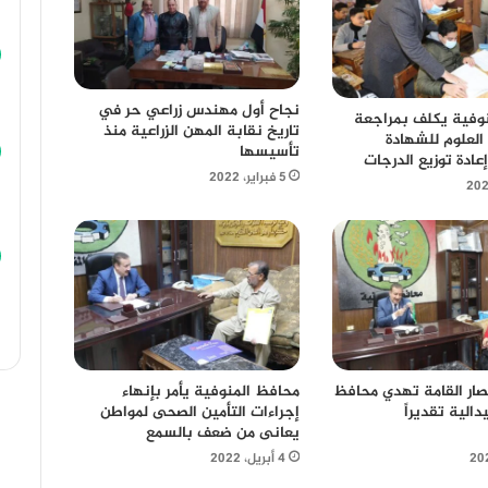
نجاح أول مهندس زراعي حر في
وفية يكلف بمراجعة
تاريخ نقابة المهن الزراعية منذ
العلوم للشهادة
تأسيسها
إعادة توزيع الدرجات
5 فبراير، 2022
محافظ المنوفية يأمر بإنهاء
ار القامة تهدي محافظ
إجراءات التأمين الصحى لمواطن
دالية تقديراً
يعانى من ضعف بالسمع
4 أبريل، 2022