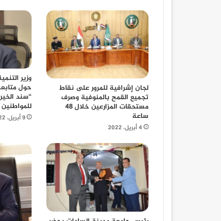
وزير التنمي
حول متابعة 
لجان إشرافية للمرور على نقاط
“سند الخير”
تجميع القمح بالمنوفية وصرف
للمواطنين 
مستحقات المزارعين خلال 48
ساعة
9 أبريل، 2022
4 أبريل، 2022