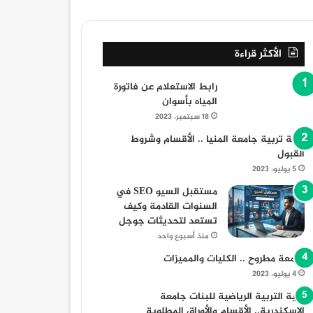
أخبار 
23 أغسطس، 2025
الأكثر قراءة
سقوط شاب في بئر بالمنيا: ا
رابط الاستعلام عن فاتورة
المياه بأسوان
18 سبتمبر، 2023
كلية تربية جامعة المنيا .. الأقسام وشروط
23 أغسطس، 2025
23 أغسطس، 2025
23 أغسطس، 
القبول
مسجد الفولي بالمنيا: منارة دينية وتاريخية عريقة
معرض أهلا رمضان 2024 في المنوفية: أماكن وأسعار السلع
السيدة هيرو السفيرة الأمريكية بالقاهرة تزور المنيا
5 يوليو، 2023
مستقبل السيو SEO في
السنوات القادمة وكيف
تستعد لتحديثات جوجل
منذ أسبوع واحد
جامعة مطروح .. الكليات والمميزات
4 يوليو، 2023
كلية التربية الرياضية للبنات جامعة
الإسكندرية.. الأقسام والأوراق المطلوبة