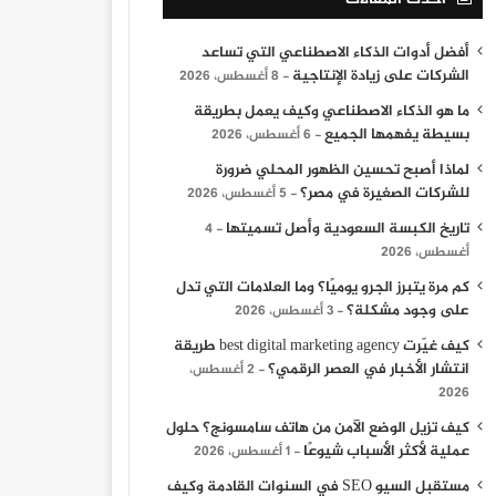
أفضل أدوات الذكاء الاصطناعي التي تساعد
الشركات على زيادة الإنتاجية
8 أغسطس، 2026
ما هو الذكاء الاصطناعي وكيف يعمل بطريقة
بسيطة يفهمها الجميع
6 أغسطس، 2026
لماذا أصبح تحسين الظهور المحلي ضرورة
للشركات الصغيرة في مصر؟
5 أغسطس، 2026
تاريخ الكبسة السعودية وأصل تسميتها
4
أغسطس، 2026
كم مرة يتبرز الجرو يوميًا؟ وما العلامات التي تدل
على وجود مشكلة؟
3 أغسطس، 2026
كيف غيّرت best digital marketing agency طريقة
انتشار الأخبار في العصر الرقمي؟
2 أغسطس،
2026
كيف تزيل الوضع الآمن من هاتف سامسونج؟ حلول
عملية لأكثر الأسباب شيوعًا
1 أغسطس، 2026
مستقبل السيو SEO في السنوات القادمة وكيف