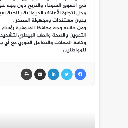
في السوق السوداء والتربح دون وجه حق 
بدون مستندات ومجهولة المصدر .
ومن جانبه وجه محافظ المنوفية رؤساء ا
التموين والصحة والطب البيطري لتشديد ال
وكافة المحلات والتفاعل الفوري مع أي ب
للمواطنين .
فيسبوك
تويتر
لينكدإن
مشاركة عبر البريد
طباعة