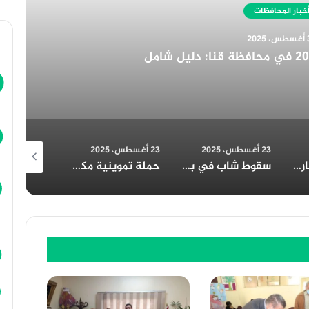
أخبار المحافظات
30 أغسطس، 2025
التجارية تُهنئ الرئيس السيسي بمناسبة الولاية الجديدة
23 أغسطس، 2025
23 أغسطس، 2025
23 أغسطس، 2025
سقوط شاب في بئر بالمنيا: المحافظ يتابع تداعيات الحادث
حملة تموينية مكبرة بسمالوط بقيادة وكيل وزارة التموين بالمنيا
مطبخ الخير بالعوايسة: أكثر من 700 وجبة إفطار يومياً خلال رمضان