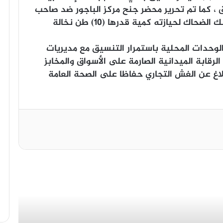
، كما تم تحرير محضر جنح مركز الباجور ضد صاحب
محل لتجارة الأعلاف الحيوانية بناحية سبك الضحاك لحيازته كمية قدرها (10) طن نخالة
لوحدات المحلية باستمرار التنسيق مع مديريات
رقابة الميدانية الصارمة على الأسواق والمخابز
لاغ عن الغش التجاري حفاظا على الصحة العامة
أقرأ التالي