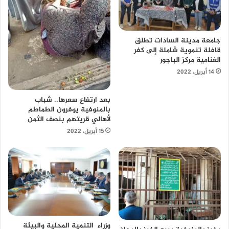
جامعة مدينة السادات تطلق
قافلة تنموية شاملة إلى كفر
الغنامية مركز الباجور
14 أبريل، 2022
بعد ارتفاع سعرها.. شباب
بالمنوفية يوفرون الطماطم
لأهالي قريتهم بنصف الثمن
15 أبريل، 2022
وزراء التنمية المحلية والبيئة