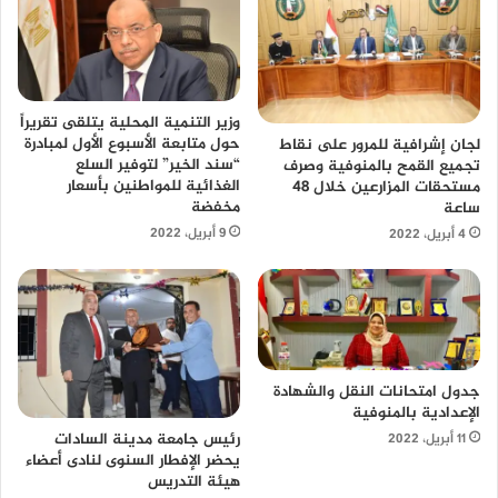
وزير التنمية المحلية يتلقى تقريراً
حول متابعة الأسبوع الأول لمبادرة
لجان إشرافية للمرور على نقاط
“سند الخير” لتوفير السلع
تجميع القمح بالمنوفية وصرف
الغذائية للمواطنين بأسعار
مستحقات المزارعين خلال 48
مخفضة
ساعة
9 أبريل، 2022
4 أبريل، 2022
جدول امتحانات النقل والشهادة
الإعدادية بالمنوفية
رئيس جامعة مدينة السادات
11 أبريل، 2022
يحضر الإفطار السنوى لنادى أعضاء
هيئة التدريس