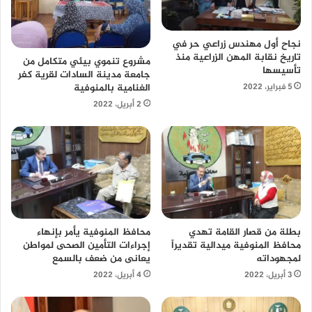
نجاح أول مهندس زراعي حر في
تاريخ نقابة المهن الزراعية منذ
مشروع تنموي بيئي متكامل من
تأسيسها
جامعة مدينة السادات لقرية كفر
الغنامية بالمنوفية
5 فبراير، 2022
2 أبريل، 2022
محافظ المنوفية يأمر بإنهاء
بطلة من قصار القامة تهدي
إجراءات التأمين الصحى لمواطن
محافظ المنوفية ميدالية تقديراً
يعانى من ضعف بالسمع
لمجهوداته
4 أبريل، 2022
3 أبريل، 2022