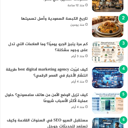
منذ 12 ساعة
تاريخ الكبسة السعودية وأصل تسميتها
منذ يومين
كم مرة يتبرز الجرو يوميًا؟ وما العلامات التي تدل
على وجود مشكلة؟
منذ 3 أيام
كيف غيّرت best digital marketing agency طريقة
انتشار الأخبار في العصر الرقمي؟
منذ 4 أيام
كيف تزيل الوضع الآمن من هاتف سامسونج؟ حلول
عملية لأكثر الأسباب شيوعًا
منذ 4 أيام
مستقبل السيو SEO في السنوات القادمة وكيف
تستعد لتحديثات جوجل