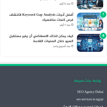
منذ 5 أيام
أفضل أدوات Keyword Gap Analysis لاكتشاف
فرص كلمات منافسيك
منذ 7 أيام
كيف يمكن للذكاء الاصطناعي أن يغير مستقبل
السيو خلال السنوات القادمة
منذ أسبوع واحد
روابط بحث سريعة
SEO Agency Dubai
seo services in egypt