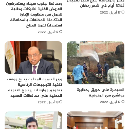
مخبز بالمنوفية يبيع الخبز بالمجان
ومحافظ جنوب سيناء يستعرضون
ثلاثة أيام في شهر رمضان
العروض الفنية لشركات وطنية
17 أبريل، 2022
للعمل في منظومة الإدارة
المتكاملة للمخلفات بالمحافظة
استعدادًا لقمة المناخ
17 أبريل، 2022
وزير التنمية المحلية يتابع موقف
تنفيذ التوجيهات الرئاسية
السيطرة على حريق بحظيرة
بتعميم ممارسات برنامج التنمية
مواشي في المنوفية
المحلية على محافظات الصعيد
17 أبريل، 2022
18 أبريل، 2022