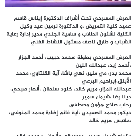
العرض المسرحي تحت أشراف الدكتورة إيناس قاسم
عميد كلية التمريض ،و الدكتورة نرمين عيد وكيل
الكلية لشئون الطلاب و سامية الجندي مدير إدارة رعاية
الشباب و طارق ناصف مسئول النشاط الفني
العرض المسرحي بطولة :محمد حبيب، أحمد الجزار
،أحمد زيد، عبدالله اللين
محمد بدر، مي منير، نهي باشا، آية القلتاوي، محمد
الأبلق،إبراهيم البرعي
عبدالله المزار، مريم خالد، خلود سلطان ،أنهار صبحي،
دينا رضا ،شيماء سمير
رحاب صلاح ،مؤمن مصطفى
ديكور محمد الصعيدي ،آية غانم إضاءة محمد المنوفي،
،ملابس ،مريم خالد