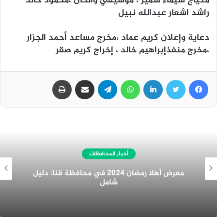
مكياج شيماء سمير ، موسيقي وألحان ،محمود خالد
راشد اشعار عبدالله نبيل
دعاية وإعلان كريم عماد ،مخرج مساعد أحمد الجزار
،مخرج منفذإبراهيم خالد ، إخراج كريم صقر
فيسبوك
تويتر
لينكدإن
واتساب
تيلقرام
مشاركة عبر البريد
طباعة
أخبار المحافظات
غرفة المنيا التجارية تُهنئ الرئيس السيسي
بمناسبة الولاية الجديدة