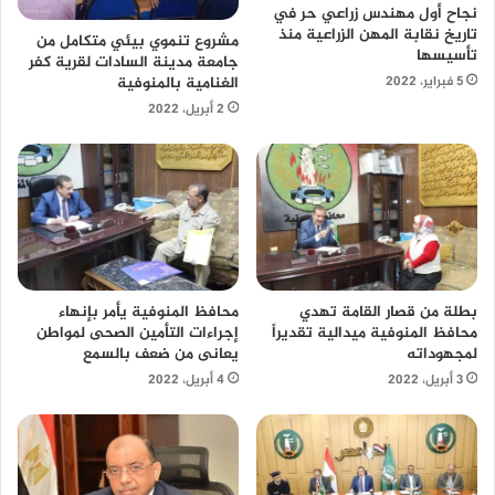
نجاح أول مهندس زراعي حر في
تاريخ نقابة المهن الزراعية منذ
مشروع تنموي بيئي متكامل من
تأسيسها
جامعة مدينة السادات لقرية كفر
الغنامية بالمنوفية
5 فبراير، 2022
2 أبريل، 2022
محافظ المنوفية يأمر بإنهاء
بطلة من قصار القامة تهدي
إجراءات التأمين الصحى لمواطن
محافظ المنوفية ميدالية تقديراً
يعانى من ضعف بالسمع
لمجهوداته
4 أبريل، 2022
3 أبريل، 2022