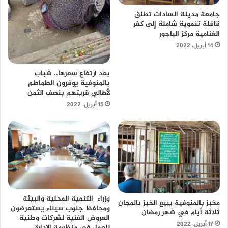
جامعة مدينة السادات تطلق
قافلة تنموية شاملة إلى كفر
الغنامية مركز الباجور
14 أبريل، 2022
بعد ارتفاع سعرها.. شباب
بالمنوفية يوفرون الطماطم
لأهالي قريتهم بنصف الثمن
15 أبريل، 2022
وزراء التنمية المحلية والبيئة
مخبز بالمنوفية يبيع الخبز بالمجان
ومحافظ جنوب سيناء يستعرضون
ثلاثة أيام في شهر رمضان
العروض الفنية لشركات وطنية
17 أبريل، 2022
للعمل في منظومة الإدارة