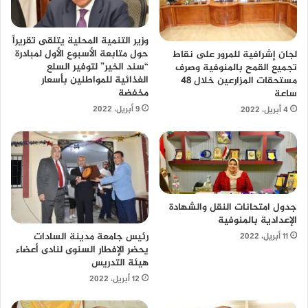
وزير التنمية المحلية يتلقى تقريراً
حول متابعة الأسبوع الأول لمبادرة
لجان إشرافية للمرور على نقاط
“سند الخير” لتوفير السلع
تجميع القمح بالمنوفية وصرف
الغذائية للمواطنين بأسعار
مستحقات المزارعين خلال 48
مخفضة
ساعة
9 أبريل، 2022
4 أبريل، 2022
جدول امتحانات النقل والشهادة
الإعدادية بالمنوفية
رئيس جامعة مدينة السادات
11 أبريل، 2022
يحضر الإفطار السنوى لنادى أعضاء
هيئة التدريس
12 أبريل، 2022