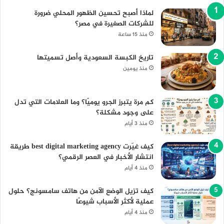
لماذا أصبح تحسين الظهور المحلي ضرورة
للشركات الصغيرة في مصر؟
منذ 15 ساعة
تاريخ الكبسة السعودية وأصل تسميتها
منذ يومين
كم مرة يتبرز الجرو يوميًا؟ وما العلامات التي تدل
على وجود مشكلة؟
منذ 3 أيام
كيف غيّرت best digital marketing agency طريقة
انتشار الأخبار في العصر الرقمي؟
منذ 4 أيام
كيف تزيل الوضع الآمن من هاتف سامسونج؟ حلول
عملية لأكثر الأسباب شيوعًا
منذ 4 أيام