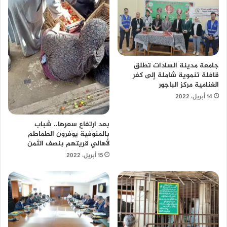
جامعة مدينة السادات تطلق
قافلة تنموية شاملة إلى كفر
الغنامية مركز الباجور
14 أبريل، 2022
بعد ارتفاع سعرها.. شباب
بالمنوفية يوفرون الطماطم
لأهالي قريتهم بنصف الثمن
15 أبريل، 2022