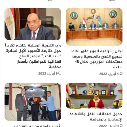
وزير التنمية المحلية يتلقى تقريراً
حول متابعة الأسبوع الأول لمبادرة
لجان إشرافية للمرور على نقاط
“سند الخير” لتوفير السلع
تجميع القمح بالمنوفية وصرف
الغذائية للمواطنين بأسعار
مستحقات المزارعين خلال 48
مخفضة
ساعة
9 أبريل، 2022
4 أبريل، 2022
جدول امتحانات النقل والشهادة
الإعدادية بالمنوفية
رئيس جامعة مدينة السادات
11 أبريل، 2022