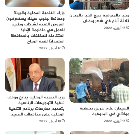
وزراء التنمية المحلية والبيئة
مخبز بالمنوفية يبيع الخبز بالمجان
ومحافظ جنوب سيناء يستعرضون
ثلاثة أيام في شهر رمضان
العروض الفنية لشركات وطنية
17 أبريل، 2022
للعمل في منظومة الإدارة
المتكاملة للمخلفات بالمحافظة
استعدادًا لقمة المناخ
17 أبريل، 2022
وزير التنمية المحلية يتابع موقف
تنفيذ التوجيهات الرئاسية
السيطرة على حريق بحظيرة
بتعميم ممارسات برنامج التنمية
مواشي في المنوفية
المحلية على محافظات الصعيد
17 أبريل، 2022
18 أبريل، 2022