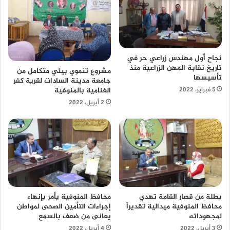
نجاح أول مهندس زراعي حر في
تاريخ نقابة المهن الزراعية منذ
مشروع تنموي بيئي متكامل من
تأسيسها
جامعة مدينة السادات لقرية كفر
الغنامية بالمنوفية
5 فبراير، 2022
2 أبريل، 2022
محافظ المنوفية يأمر بإنهاء
بطلة من قصار القامة تهدي
إجراءات التأمين الصحى لمواطن
محافظ المنوفية ميدالية تقديراً
يعانى من ضعف بالسمع
لمجهوداته
4 أبريل، 2022
3 أبريل، 2022