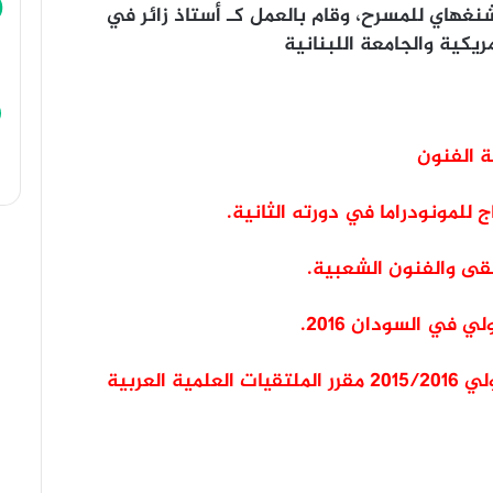
نغهاي للمسرح، وقام بالعمل كـ أستاذ زائر في
مريكية والجامعة اللبنانية
ية الفنون
للمونودراما في دورته الثانية.
قى والفنون الشعبية.
في السودان ٢٠١٦.
_ مقرر مؤتمر القاهرة الثقافي الفني الدولي ٢٠١٥/٢٠١٦ مقرر الملتقيات العلمية العربية