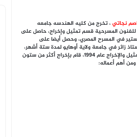
صم نجاتي
، تخرج من كليه الهندسه جامعه
لمعهد العالي للفنون المسرحية قسم تمثيل وإخراج، حاصل على
ستير في المسرح المصري، وحصل أيضا على
اذ زائر في جامعة ولاية أوهايو لمدة ستة أشهر،
بدأ مشواره الفني عام ١٩٨٦، واحترف التمثيل والإخراج عام ١٩٩٤، قام بإخراج أكثر من ستون
ومن أهم أعماله: