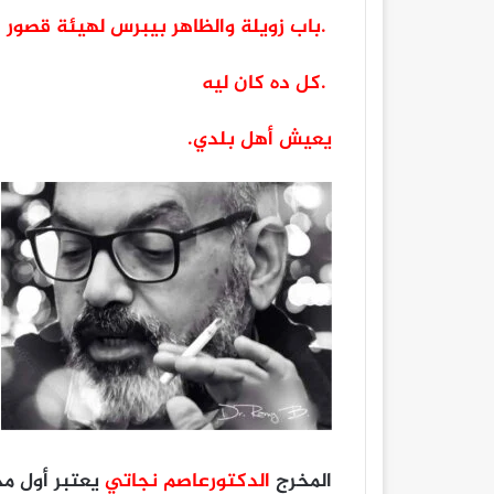
.باب زويلة والظاهر بيبرس لهيئة قصور ا
.كل ده كان ليه
يعيش أهل بلدي.
المخرج
الدكتورعاصم نجاتي
يعتبر أول م