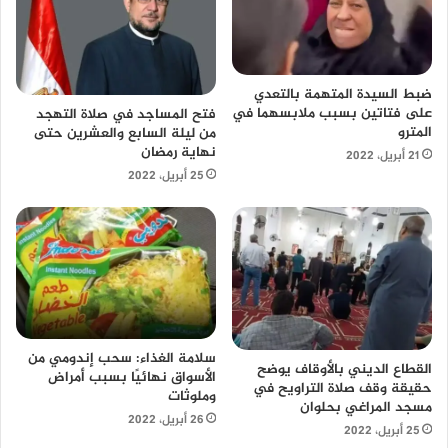
ضبط السيدة المتهمة بالتعدي
على فتاتين بسبب ملابسهما في
فتح المساجد في صلاة التهجد
المترو
من ليلة السابع والعشرين حتى
نهاية رمضان
21 أبريل، 2022
25 أبريل، 2022
سلامة الغذاء: سحب إندومي من
القطاع الديني بالأوقاف يوضح
الأسواق نهائيًا بسبب أمراض
حقيقة وقف صلاة التراويح في
وملوثات
مسجد المراغي بحلوان
26 أبريل، 2022
25 أبريل، 2022