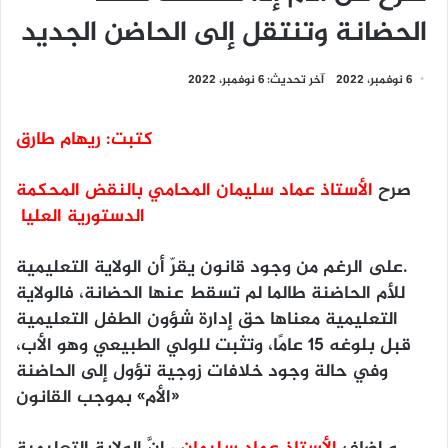
الحضانة وتنتقل إلى الحاضن الجديد
6 نوفمبر، 2022
آخر تحديث: 6 نوفمبر، 2022
كتبت: ريهام طارق
صرح
الأستاذ عماد سليمان المحامي بالنقض
المحكمة
الدستورية العليا
.على الرغم من وجود قانون يقرّ أن الولاية التعليمية
للأم الحاضنة طالما لم تسقط عنها الحضانة، فالولاية
التعليمية معناها حق إدارة شؤون الطفل التعليمية
قبل بلوغه 15 عامًا، وتثبت للولي الطبيعي وهو الأب،
وفي حالة وجود خلافات زوجية تؤول إلى الحاضنة
«الأم» بموجب القانون