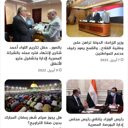
وزير الزراعة: الدولة تراهن على
بالصور.. حفل تكريم اللواء أحمد
وطنية الفلاح.. والقمح يعود رغيف
شكرى لإنتهاء فتره عمله بالشركة
مدعم للمواطنين
المصرية لإدارة وتشغيل مترو
7 أبريل، 2022
الأنفاق
11 أبريل، 2022
هل يجوز صيام شهر رمضان المبارك
رئيس الوزراء يلتقي رئيس مجلس
بدون صلاة التراويح؟
إدارة البورصة المصرية