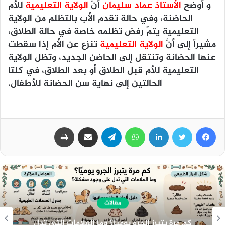
و أوضح
الأستاذ عماد سليمان
أنَّ
الولاية التعليمية
للأم
الحاضنة، وفي حالة تقدم الأب بالتظلم من الولاية
التعليمية يتمّ رفض تظلمه خاصة في حالة الطلاق،
مشيراً إلى أنَّ
الولاية التعليمية
تنزع عن الأم إذا سقطت
عنها الحضانة وتنتقل إلى الحاضن الجديد، وتظل الولاية
التعليمية للأم قبل الطلاق أو بعد الطلاق، في كلتا
الحالتين إلى نهاية سن الحضانة للأطفال.
فيسبوك
تويتر
لينكدإن
واتساب
تيلقرام
مشاركة عبر البريد
طباعة
مقالات
هندسة الـ Meta Description الاحترافي: الدليل