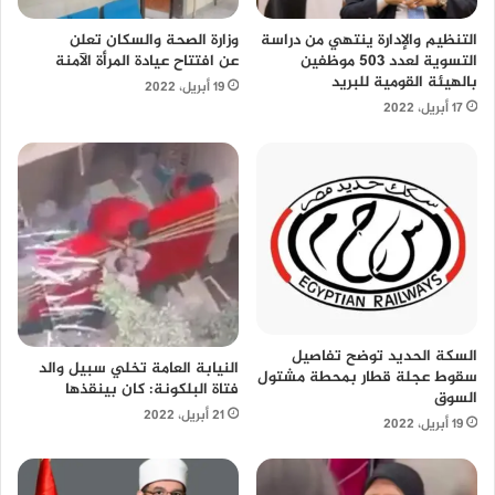
التنظيم والإدارة ينتهي من دراسة
وزارة الصحة والسكان تعلن
التسوية لعدد 503 موظفين
عن افتتاح عيادة المرأة الآمنة
بالهيئة القومية للبريد
19 أبريل، 2022
17 أبريل، 2022
السكة الحديد توضح تفاصيل
النيابة العامة تخلي سبيل والد
سقوط عجلة قطار بمحطة مشتول
فتاة البلكونة: كان بينقذها
السوق
21 أبريل، 2022
19 أبريل، 2022