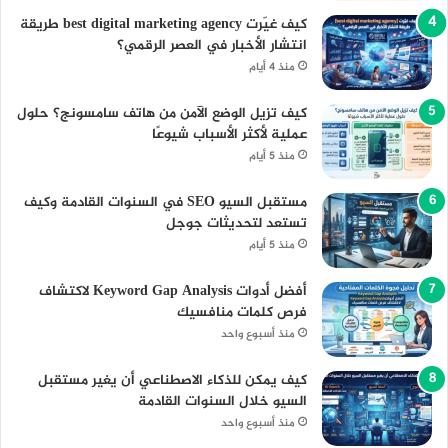
كيف غيّرت best digital marketing agency طريقة
انتشار الأخبار في العصر الرقمي؟
منذ 4 أيام
كيف تزيل الوضع الآمن من هاتف سامسونج؟ حلول
عملية لأكثر الأسباب شيوعًا
منذ 5 أيام
مستقبل السيو SEO في السنوات القادمة وكيف
تستعد لتحديثات جوجل
منذ 5 أيام
أفضل أدوات Keyword Gap Analysis لاكتشاف
فرص كلمات منافسيك
منذ أسبوع واحد
كيف يمكن للذكاء الاصطناعي أن يغير مستقبل
السيو خلال السنوات القادمة
منذ أسبوع واحد