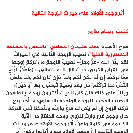
_
أثر وجود الأولاد على ميراث الزوجة الثانية
كتبت: ريهام طارق
صرح الأستاذ
عماد سليمان المحامي “بالنقض والمحكمة
الدستورية العليا”
، نصيب الزوجة الثانية في الميراث
لقد بيَّن الله -عزَّ وجلَّ- نصيبَ الزوجةِ من تركةِ زوجها
في القرآنِ الكريمِ، حيث قال الله -تعالى-: (وَلَهُنَّ الرُّبُعُ
مِمَّا تَرَكْتُمْ إِن لَّمْ يَكُن لَّكُمْ وَلَدٌ ۚ فَإِن كَانَ لَكُمْ وَلَدٌ فَلَهُنَّ
الثُّمُنُ مِمَّا تَرَكْتُم ۚ مِّن بَعْدِ وَصِيَّةٍ تُوصُونَ بِهَا أَوْ دَيْنٍ)،
وبناءً على ذلك فإن كان للميت أكثر من زوجة؛ يتقاسمن
النصيب المحدد للزوجة الواحدة بالتساوي؛ فتأخذ ربع
تركة الزوج إن لم يكن له فرعٌ وارث، وتأخذنا ثُمنَ التركةِ
حال وجودِ فرعٍ وارثٍ للزوج، ووجه الدلالةِ من الآية
الكريمة في كلمةِ ولهنَّ، أثر وجود الأولاد على ميراث
الزوجة الثانية إنَّ وجودَ الأولادِ سواء أكانوا ذكورًا أم