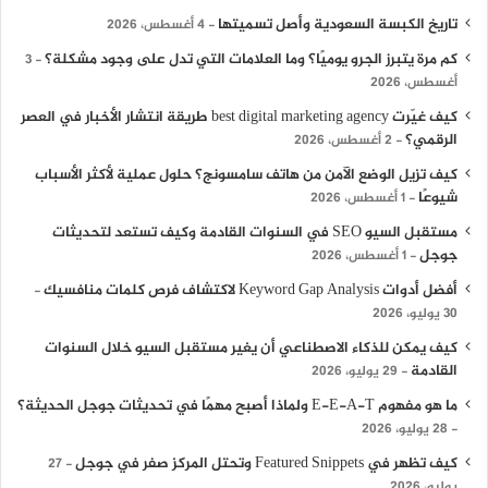
تاريخ الكبسة السعودية وأصل تسميتها
4 أغسطس، 2026
كم مرة يتبرز الجرو يوميًا؟ وما العلامات التي تدل على وجود مشكلة؟
3
أغسطس، 2026
كيف غيّرت best digital marketing agency طريقة انتشار الأخبار في العصر
الرقمي؟
2 أغسطس، 2026
كيف تزيل الوضع الآمن من هاتف سامسونج؟ حلول عملية لأكثر الأسباب
شيوعًا
1 أغسطس، 2026
مستقبل السيو SEO في السنوات القادمة وكيف تستعد لتحديثات
جوجل
1 أغسطس، 2026
أفضل أدوات Keyword Gap Analysis لاكتشاف فرص كلمات منافسيك
30 يوليو، 2026
كيف يمكن للذكاء الاصطناعي أن يغير مستقبل السيو خلال السنوات
القادمة
29 يوليو، 2026
ما هو مفهوم E-E-A-T ولماذا أصبح مهمًا في تحديثات جوجل الحديثة؟
28 يوليو، 2026
كيف تظهر في Featured Snippets وتحتل المركز صفر في جوجل
27
يوليو، 2026