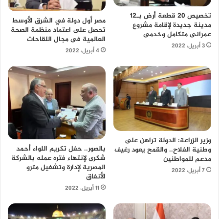
تخصيص 20 قطعة أرض بـ12
مصر أول دولة في الشرق الأوسط
مدينة جديدة لإقامة مشروع
تحصل على اعتماد منظمة الصحة
عمرانى متكامل وخدمى
العالمية فى مجال اللقاحات
3 أبريل، 2022
4 أبريل، 2022
وزير الزراعة: الدولة تراهن على
بالصور.. حفل تكريم اللواء أحمد
وطنية الفلاح.. والقمح يعود رغيف
شكرى لإنتهاء فتره عمله بالشركة
مدعم للمواطنين
المصرية لإدارة وتشغيل مترو
7 أبريل، 2022
الأنفاق
11 أبريل، 2022