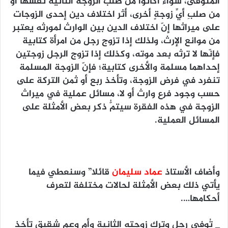
المتوفّى، سواء أكانوا من صلب الزوجة الثانية نفسها أو
من صلبِ أيِّ زوجةٍ أخرى، أثر اختلاف دين إحدى الزوجات
على ميراثها إنّ اختلاف الدين بين الوارث لمورثه يعتبر
من موانع الإرث، ولذلك إذا تزوج رجل من امرأة كتابية
فإنّها لا ترثه بعد موته، وكذلك إذا تزوج الرجل زوجتين
إحداهما مسلمة والأخرى كتابية؛ فإنّ الزوجة المسلمة
تنفرد في فرض الزوجة، وتأخذ ربع أو ثمن التركة على
حسب وجود فرع وارث أو لا، مسائل عملية في ميراث
الزوجة في هذه الفقرة سيتمُّ ذكر بعض الأمثلة على
المسائل العملية.
وأضاف الأستاذ
عماد سليمان
قائلا” وسنعطي فيما
يأتي ذلك بعض الأمثلة لحالات مختلفة لتعرف
أحكامها….
_ تُوفي رجل وترك زوجته الثانية وأم وعم شقيق تأخذ