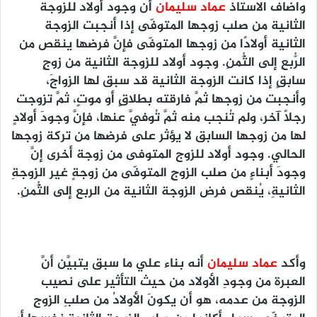
واضاف الاستاذ
عماد سليمان
أن وجود أولاد للزوجة
الثانية من صلب زوجها المتوفّى إذا أنجبت الزوجة
الثانية أولادًا من زوجها المتوفّى فإنَّ فرضها ينقص من
الرُّبعِ إلى الثُّمنِ. وجود أولاد للزوجة الثانية من زوجٍ
سابقٍ إذا كانت الزوجة الثانية قد سبق لها الزواجَ،
وأنجبت من زوجها ثمَّ فارقته بطلاقٍ أو موتٍ، ثمَّ تزوجت
رجلًا آخر، ولم تُنجب منه ثمَّ تُوفيَّ عنها، فإنَّ وجودَ أولادٍ
لها من زوجها السابق لا يؤثر على فرضها من تركة زوجها
الحالي. وجود أولاد للزوج المتوفى من زوجة أخرى إنَّ
وجودَ أبناءٍ من صلب الزوجِ المتوفّى من زوجةٍ غير الزوجةِ
الثانيةِ، يُنقص فرض الزوجة الثانية من الربع إلى الثُّمنِ.
وأكد
عماد سليمان
أنه بناء علي ما سبق يتبيَّن أنَّ
العبرة من وجودِ الأولاد من حيث التأثير على نصيب
الزوجة من عدمه، هو أن يكونَ الأولادُ من صلبِ الزوجِ