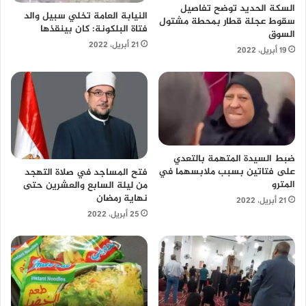
السكة الحديد توضح تفاصيل
النيابة العامة تخلي سبيل والد
سقوط عجلة قطار بمحطة مشتول
فتاة البلكونة: كان بينقذها
السوق
21 أبريل، 2022
19 أبريل، 2022
ضبط السيدة المتهمة بالتعدي
على فتاتين بسبب ملابسهما في
فتح المساجد في صلاة التهجد
المترو
من ليلة السابع والعشرين حتى
نهاية رمضان
21 أبريل، 2022
25 أبريل، 2022