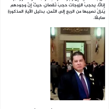
إناثًا، يحجبُ الزوجات حجبَ نُقصانٍ، حيثُ إنَّ وجودهم
يُنزلُ نصيبها من الربعِ إلى الثمنِ، بدليلِ الآيةِ المذكورةِ
سابقًا.