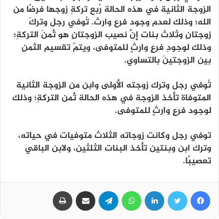
الزوجة الثانية في هذه الحالة رُبع تركةِ زوجها فرضًا من
الله؛ وذلك لعدم وجود فرع وارث. تُوفي رجل وتركَ
زوجتانِ وثلاث بنات إنَّ نصيب الزوجتانِ هو ثُمنَ التركةِ؛
وذلك لوجودِ فرعٍ وارثٍ للمتوفى، ويتمّ تقسيم الثمنِ
بين الزوجتينَ بالتساوي.
تُوفي رجل وترك زوجته الأولى وابن من الزوجة الثانية
المتوفاة تأخذ الزوجة في هذه الحالة ثُمن التركةِ؛ وذلك
لوجود فرعٍ وارثٍ للمتوفى.
توفي رجل وكانت زوجاته الثلاث متوفيات في حياته،
وترك ابن وبنتين تأخذ البنات الثلثين، ولابن الباقي
تعصيبًا.
فيسبوك
تويتر
لينكدإن
واتساب
تيلقرام
مشاركة عبر البريد
طباعة