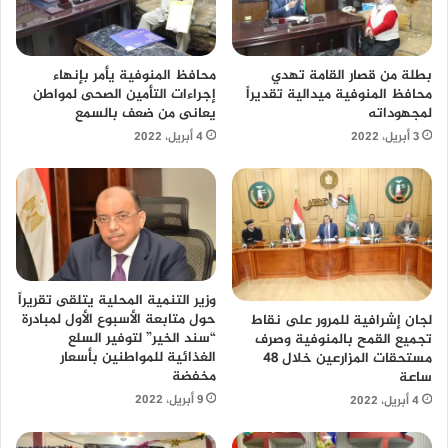
محافظ المنوفية يأمر بإنهاء
بطلة من قصار القامة تهدي
إجراءات التأمين الصحى لمواطن
محافظ المنوفية ميدالية تقديراً
يعانى من ضعف بالسمع
لمجهوداته
4 أبريل، 2022
3 أبريل، 2022
وزير التنمية المحلية يتلقى تقريراً
حول متابعة الأسبوع الأول لمبادرة
لجان إشرافية للمرور على نقاط
“سند الخير” لتوفير السلع
تجميع القمح بالمنوفية وصرف
الغذائية للمواطنين بأسعار
مستحقات المزارعين خلال 48
مخفضة
ساعة
9 أبريل، 2022
4 أبريل، 2022