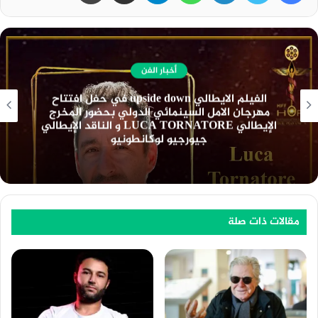
أخبار الفن
نادي السينما الافريقية يعرض فيلم ” تمساح النيل
” بسينما الهناجر السبت المقبل
مقالات ذات صلة