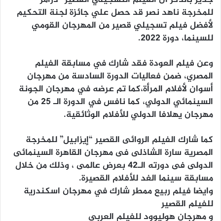
جدير بالذكر أن الفيلم التسجيلي القصير “درامز”
للمخرجة ناهد نصر قد حصل علي جائزة لجنة التحكيم
لأفضل فيلم تسجيلي قصير من المهرجان القومي
للسينما، دورة ٢٠٢٢.
وعن فيلم العودة فقد شارك في مسابقة الفيلم
المصري، ضمن فعاليات الدورة السادسة من مهرجان
أسوان لأفلام المرأة،كما تم عرضه في مهرجان الجونة
السينمائي الدولي، كما نافس في الدورة الـ 25 من
مهرجان يهلافا الدولي للأفلام الوثائقية.
كما شارك الفيلم الروائى القصير “إيزابيل” للمخرجة
المصرية سارة الشاذلى فى مهرجان القاهرة السينمائى
الدولى فى دورته الـ42 بعرض عالمى ، وذلك من خلال
مسابقة سينما الغد للأفلام القصيرة.
وايضا فيلم ربيع ممطر شارك في مهرجان اسكندرية
للفيلم القصير
و مهرجان هوليوود للفيلم العربي