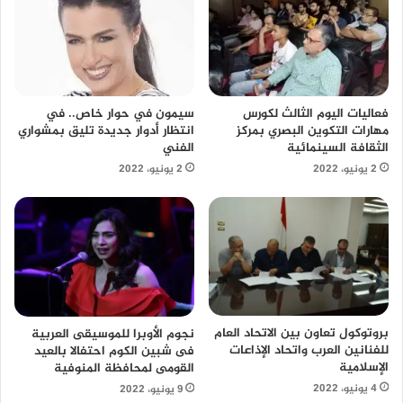
سيمون في حوار خاص.. في
فعاليات اليوم الثالث لكورس
انتظار أدوار جديدة تليق بمشواري
مهارات التكوين البصري بمركز
الفني
الثقافة السينمائية
2 يونيو، 2022
2 يونيو، 2022
بروتوكول تعاون بين الاتحاد العام
نجوم الأوبرا للموسيقى العربية
للفنانين العرب واتحاد الإذاعات
فى شبين الكوم احتفالا بالعيد
الإسلامية
القومى لمحافظة المنوفية
4 يونيو، 2022
9 يونيو، 2022