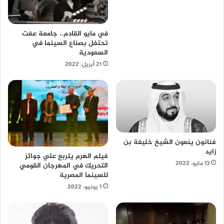
في مايو القادم.. جامعة عفت
تحتفل بصناع السينما في
السعودية
21 أبريل، 2022
فنانون ينعون الشيخ خليفة بن
زايد
فيلم الهرم يتربع علي جوائز
13 مايو، 2022
التحريك في المهرجان القومي
للسينما المصرية
1 يونيو، 2022