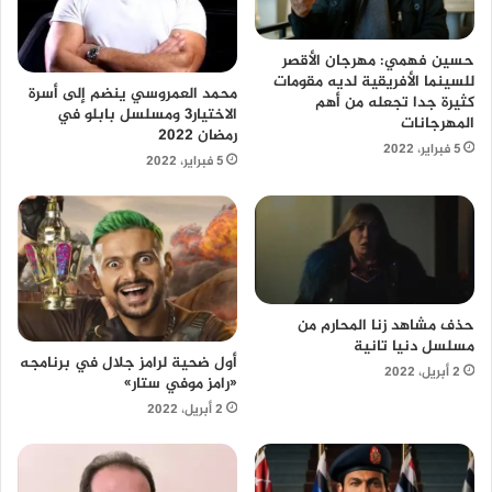
حسين فهمي: مهرجان الأقصر
للسينما الأفريقية لديه مقومات
محمد العمروسي ينضم إلى أسرة
كثيرة جدا تجعله من أهم
الاختيار3 ومسلسل بابلو في
المهرجانات
رمضان 2022
5 فبراير، 2022
5 فبراير، 2022
حذف مشاهد زنا المحارم من
مسلسل دنيا تانية
أول ضحية لرامز جلال في برنامجه
2 أبريل، 2022
«رامز موفي ستار»
2 أبريل، 2022