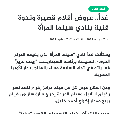
أخبار الفن
غداً.. عروض أفلام قصيرة وندوة
فنية بنادي سينما المرأة
17 يوليو، 2022
آخر تحديث: 17 يوليو، 2022
يستأنف غداً نادي “سينما المرأة الذي يقيمه المركز
القومي للسينما، برئاسة السيناريست “زينب عزيز”
فعالياته في تمام السابعة مساء بالهناجر بدار الأوبرا
المصرية.
ومن المقرر عرض كل من فيلم درامز إخراج ناهد نصر
وفيلم ايزابيل وفيلم العودة إخراج سارة شازلى وفيلم
ربيع ممطر إخراج أحمد خليل.