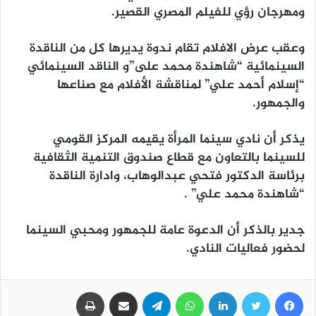
ومهرجان رؤي للفيلم المصري القصير.
وعقب عرض الافلام تقام ندوة يديرها كل من الناقدة
السينمائية “شاهندة محمد على”و الناقد السينمائي
“إسلام أحمد علي” لمناقشة الأفلام مع صناعها
والجمهور.
يذكر أن نادي سينما المرأة يقيمه المركز القومي
للسينما بالتعاون مع قطاع صندوق التنمية الثقافية
برئاسة الدكتور فتحي عبدالوهاب، وادارة الناقدة
“شاهندة محمد علي” .
جدير بالذكر أن الدعوة عامة للجمهور ومحبي السينما
لحضور فعاليات النادي.
فيسبوك
تويتر
لينكدإن
واتساب
تيلقرام
مشاركة عبر البريد
طباعة