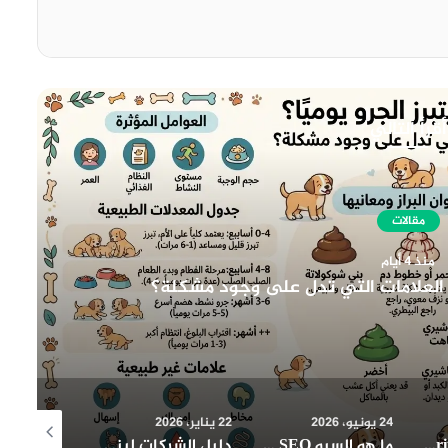
أقرأ التالي
مقالات
منذ 4 أسابيع
هندسة الـ Meta Description الاحترافي: الدليل الشامل لمضاعفة معدل النقر CTR
اء الاصطناعي
22 يناير، 2026
21 يناير، 2026
21 يناير، 2026
ما هو السيو SEO وكيف يعمل تحسين محركات البحث؟ دليل شامل للمبتدئين
دليل الشركات لبناء حضور احترافي عبر تجهيز المعارض وقاعات المؤتمرات والكتالوجات الإلكترونية
دليل متكامل لبناء صورة احترافية للشركات من الشعار إلى المكاتب والبروشورات