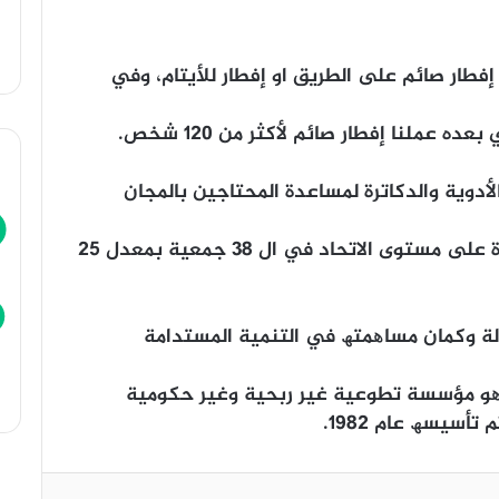
فطار صائم على الطریق او إفطار للأیتام، وفي
ده عملنا إفطار صائم لأكثر من ۱۲۰ شخص.
لأدویة والدكاترة لمساعدة المحتاجین بالمجان
القریة. ودي مبادرة الوصول ل ۳٦۰۰ شجرة على مستوى الاتحاد في ال ۳۸ جمعیة بمعدل ۲٥
كلیة الصیدلة وكمان مساھمتھ في التنمیة المستدامة
لة ھو مؤسسة تطوعیة غیر ربحیة وغیر حكومیة