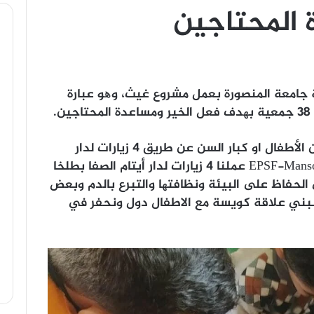
 المحتاجين
ة جامعة المنصورة بعمل مشروع غیث، وھو عبارة
.
ویمثل المشروع مساعدة غیر القادرین من الأطفال او كبار السن عن طریق ٤ زیارات لدار
أیتام أو دار مسنین، واحنا السنة دي EPSF-Mansoura عملنا ٤ زیارات لدار أیتام الصفا بطلخا
الحفاظ على البیئة ونظافتھا والتبرع بالدم وبعض
ن جعلھم ٤ زیارات اننا نبني علاقة كویسة مع الاطفال دول ونحفر في