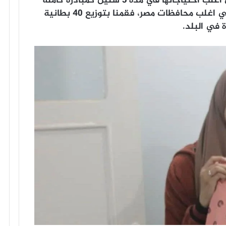
على قریة دیرب بقطارس بأجا اننا نكفي اغلب احتیاجاتھا في مدة ۳ سنین كمبادرة كاملة
في ۱۰۰ قریة صحیة في خلال ۳ سنین في اغلب محافظات مصر، فقمنا بتوزیع ٤۰ بطانیة
 في البلد.