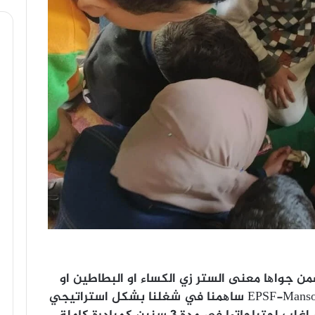
ن جواھا معنى الستر زي الكساء او البطاطین او
تصلیح الأسقف، واحنا السنة دي في EPSF-Mansoura ساھمنا في شغلنا بشكل استراتیجي