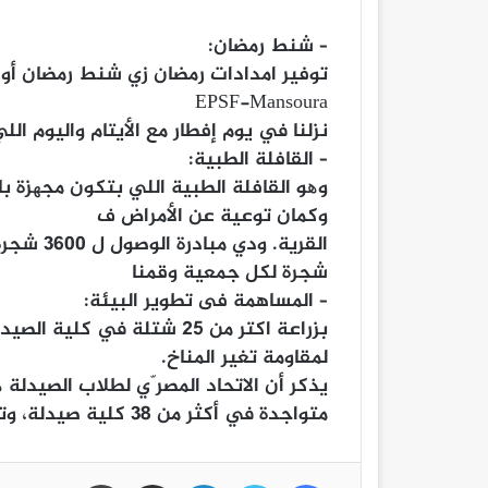
– شنط رمضان:
توفیر امدادات رمضان زي شنط رمضان أو إ
EPSF-Mansoura
نزلنا في یوم إفطار مع الأیتام والیوم اللي بع
– القافلة الطبية:
وھو القافلة الطبیة اللي بتكون مجھزة با
وكمان توعیة عن الأمراض ف
شجرة لكل جمعیة وقمنا
– المساهمة فى تطوير البيئة:
بزراعة اكتر من ۲٥ شتلة في 
لمقاومة تغیر المناخ.
یذكر أن الاتحاد المصر ّي لطلاب الصید
متواجدة في أكثر من ۳۸ كلیة صیدلة، وتم تأسیسھ عام ۱۹۸۲.
فيسبوك
تويتر
لينكدإن
مشاركة عبر البريد
طباعة