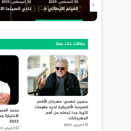
30 أغسطس، 2025
30 أغسطس، 2025
30 أغسطس، 2025
افلام السينما واعلي ايرادات السينما المصرية
الفيلم الايطالي upside down في حفل افتتاح مهرجان الامل السينمائي الدولي بحضور المخرج الإيطالي LUCA TORNATORE و الناقد الإيطالي جيورجيو لوكانطونيو
مقالات ذات صلة
حسين فهمي: مهرجان الأقصر
للسينما الأفريقية لديه مقومات
محمد العمر
كثيرة جدا تجعله من أهم
الاخ
المهرجانات
2022
5 فبراير، 2022
5 فبراير، 2022