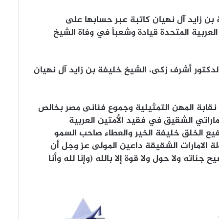
 بن زايد آل نهيان كاتبة عبر حسابها على
ت العربية المتحدة قيادة وشعباً في وفاة الشيخ
الدكتور أشرف زكى، الشيخ خليفة بن زايد آل نهيان
 نقابة المهن التمثيلية وجموع فنانى مصر بخالص
إماراتي الشقيق في فقيد الأمتين العربية
 رفيع الخلق خليفة الخير والعطاء صاحب السمو
ة الامارات الشقيقة داعين المولى عز وجل أن
اته ولا حول ولا قوة إلا بالله (وإنا لله وأنا