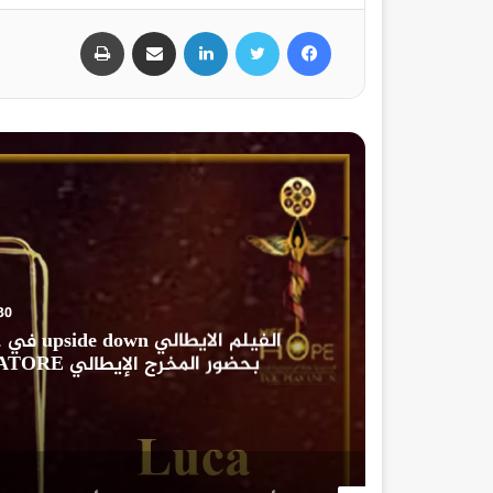
فيسبوك
تويتر
لينكدإن
مشاركة عبر البريد
طباعة
30 أغسطس، 5
الفيلم ا
ل