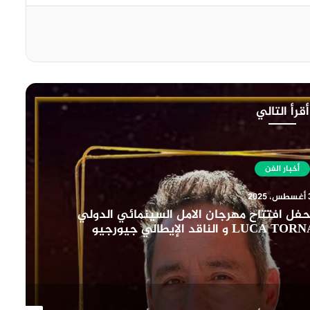
أقرأ التالي
أخبار الفن
202
لايطالي upside down في حفل افتتاح مهرجان الامل السينمائي الدولي
بحضور المخرج الإيطالي LUCA TORNATORE و الناقد الإيطالي جيورجيو
وكانطونيو