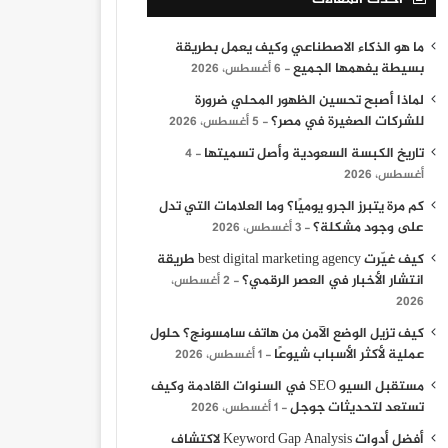
ما هو الذكاء الاصطناعي وكيف يعمل بطريقة
بسيطة يفهمها الجميع
6 أغسطس، 2026
لماذا أصبح تحسين الظهور المحلي ضرورة
للشركات الصغيرة في مصر؟
5 أغسطس، 2026
تاريخ الكبسة السعودية وأصل تسميتها
4
أغسطس، 2026
كم مرة يتبرز الجرو يوميًا؟ وما العلامات التي تدل
على وجود مشكلة؟
3 أغسطس، 2026
كيف غيّرت best digital marketing agency طريقة
انتشار الأخبار في العصر الرقمي؟
2 أغسطس،
2026
كيف تزيل الوضع الآمن من هاتف سامسونج؟ حلول
عملية لأكثر الأسباب شيوعًا
1 أغسطس، 2026
مستقبل السيو SEO في السنوات القادمة وكيف
تستعد لتحديثات جوجل
1 أغسطس، 2026
أفضل أدوات Keyword Gap Analysis لاكتشاف