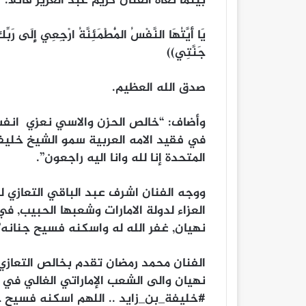
بينما نعاه الفنان كريم عبد العزيز قائلا: 
يَا أَيَّتُهَا النَّفْسُ الْمُطْمَئِنَّةُ ارْجِعِي إِلَى رَ
جَنَّتِي))
صدق الله العظيم.
وأضاف: “خالص الحزن والاسي نعزي انفسن
في فقيد الامه العربية سمو الشيخ خليفه 
المتحدة إنا لله وانا اليه راجعون”.
ووجه الفنان اشرف عبد الباقي التعازي ل
نهيان, غفر الله له واسكنه فسيح جنانه”
الفنان محمد رمضان تقدم بخالص التعازي
نهيان والى الشعب الإماراتي الغالي في 
#خليفة_بن_زايد .. اللهم اسكنه فسيح جن