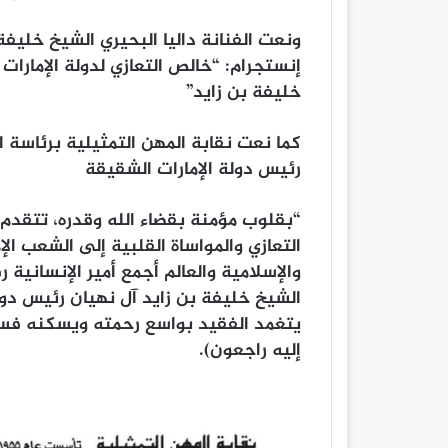
ونعت الفنانة داليا البحيري الشيخ خليفة
إنستجرام: “‏‏‏خالص التعازي لدولة الإمارا
خليفة بن زايد”
كما نعت نقابة المهن التمثيلية برئاسة 
رئيس دولة الإمارات الشقيقة
“بقلوب مؤمنة بقضاء الله وقدره، تتقدم
التعازي والمواساة القلبية إلى الشعب ال
والإسلامية والعالم أجمع أمير الإنسانية
الشيخ خليفة بن زايد آل نهيان رئيس دول
يتغمد الفقيد بواسع رحمته ويسكنه فسيح جن
إليه راجعون).