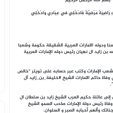
” ‏بسم الله الرحمن الرحيم
بِّكِ رَاضِيَةً مَرْضِيَّةً فَادْخُلِي فِي عِبَادِي وَادْخُلِي
ا ودوله الامارات العربية الشقيقة حكومة وشعبا
بن زايد ال نهيان رئيس دوله الإمارات العربية
شعب الإمارات وكتب عبر حسابه على تويتر “‏‏‏خالص
العزاء لدولة الامارات وشعبها الحبيب, في وفاة حاكم الامارات الشيخ ‎#خليفة_بن_زايد آل
.
 إلى عائلة حكيم العرب الشيخ زايد بن سلطان ال
وفاة رئيس دولة الإمارات صاحب السمو الشيخ
اتك وألهم أحبابه الصبر و السلوان.