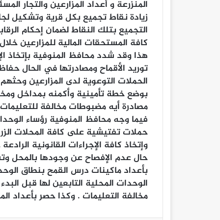
المنزرعة و أعداد المزارعين والتجار المس
زيادة نقاط تجميع بكل قرية وتشكيل لجا
التجميع بتلك النقاط لضمان إحكام الرقا
كافة المستحقات المالية للمزارعين خلال 48 ساعة من أعمال التوريد 
هذا وقد شدد محافظ المنوفية بإتخاذ الإ
توريد الأقماح ومصادرتها في الحال حفاظا
الحملات التوعوية لدى المزارعين وحثهم ع
بوضع خطة تأمينية وأكمنه بمداخل ومخار
مصادرة أيه مضبوطات مخالفة للتعليمات 
فيما وجه محافظ المنوفية رؤساء الوحدا
حملات تفتيشية على كافة المحلات الزرا
وإتخاذ كافة الإجراءات القانونية الرادع
حال عدم الإفصاح عن وجودها بالمحل وت
بأعداد ماكينات درس القمح بنطاق الوحدا
الوحدات المحلية التابعين لها قبل البد
مخالفة التعليمات . وكذا حصر بأعداد الم