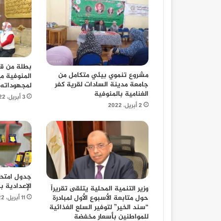
بطلة من قص
مشروع تنموي بيئي متكامل من
المنوفية مي
جامعة مدينة السادات لقرية كفر
لمجهوداته
الغنامية بالمنوفية
3 أبريل، 2022
2 أبريل، 2022
جدول امتحا
الإعدادية ب
وزير التنمية المحلية يتلقى تقريراً
حول متابعة الأسبوع الأول لمبادرة
11 أبريل، 2022
“سند الخير” لتوفير السلع الغذائية
للمواطنين بأسعار مخفضة