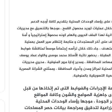
ة على رؤساء الوحدات المحلية بتقديم كافة أوجه الدعم
 خلال عمليات توريد محصول القمح ، موجها بالتنسيق مع مديريات
ية لهذا الملف الحيوى والهام كونه محصولاً إستراتيجياً و أمنا
قوف على آخر المستجدات و متابعة إنتظام سير العمل بعملية
مستهدف ، جاء ذلك خلال ترأسه إجتماعاً موسعاً لمناقشة ضوابط
ام المقبلة ، بحضور نائبة الأستاذ محمد موسى واللواء عماد يوسف
لمساعد للمحافظة ، ومدير إدارة مرور المنوفية ، مديري مديريات
 المحلية لمراكز ومدن وأحياء المحافظة ، وممثلي الشركة المصرية
عية التسويقية بالمنوفية.
 الإجراءات والضوابط التى تم إتخاذها من قبل
ى جاهزية الصوامع والشون وكافة المواقع
 الجودة ، موجها رؤساء الوحدات المحلية
لزراعية لتدقيق ومراجعة بيانات حصر المساحات