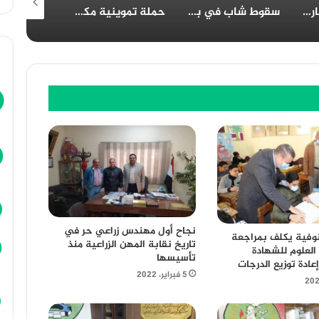
سقوط شاب في بئر بالمنيا: المحافظ يتابع تداعيات الحادث
حملة تموينية مكبرة بسمالوط بقيادة وكيل وزارة التموين بالمنيا
مطبخ الخير بالعوايسة: أكثر من 700 وجبة إفطار يومياً خلال رمضان
نجاح أول مهندس زراعي حر في
وفية يكلف بمراجعة
تاريخ نقابة المهن الزراعية منذ
العلوم للشهادة
تأسيسها
إعادة توزيع الدرجات
5 فبراير، 2022