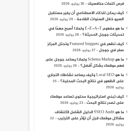
فرص كلمات منافسيك
30 يوليو، 2026
كيف يمكن للذكاء الاصطناعي أن يغير مستقبل
السيو خلال السنوات القادمة
29 يوليو، 2026
ما هو مفهوم E-E-A-T ولماذا أصبح مهمًا في
تحديثات جوجل الحديثة؟
28 يوليو، 2026
كيف تظهر في Featured Snippets وتحتل المركز
صفر في جوجل
27 يوليو، 2026
ما هو Schema Markup ولماذا يساعد جوجل على
فهم موقعك بشكل أفضل؟
26 يوليو، 2026
ما هو Local SEO وكيف يساعد نشاطك التجاري
على الظهور في نتائج البحث المحلية؟
25
يوليو، 2026
اسبة الولاية الجديدة
سقو
كيف تبني استراتيجية محتوى تساعد موقعك
على تصدر نتائج البحث
23 يوليو، 2026
ما هو SEO Audit؟ الدليل الشامل لاكتشاف
مشاكل موقعك قبل أن تؤثر على الترتيب
22
يوليو، 2026
أغسطس، 2025
23 أغسطس، 2025
23 أغسطس، 2025