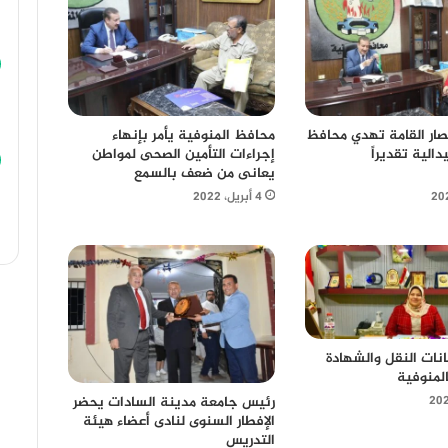
محافظ المنوفية يأمر بإنهاء
ار القامة تهدي محافظ
إجراءات التأمين الصحى لمواطن
دالية تقديراً
يعانى من ضعف بالسمع
4 أبريل، 2022
نات النقل والشهادة
المنوفية
رئيس جامعة مدينة السادات يحضر
الإفطار السنوى لنادى أعضاء هيئة
التدريس