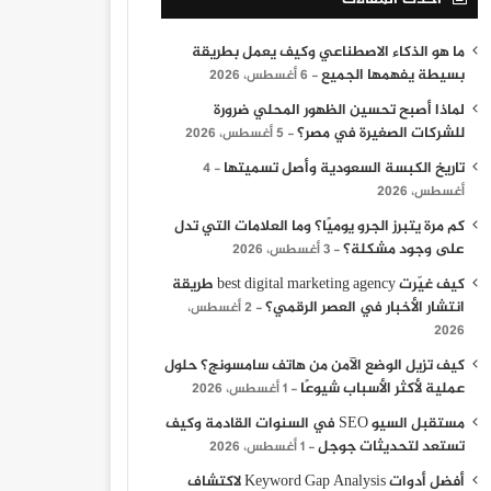
ما هو الذكاء الاصطناعي وكيف يعمل بطريقة
بسيطة يفهمها الجميع
6 أغسطس، 2026
لماذا أصبح تحسين الظهور المحلي ضرورة
للشركات الصغيرة في مصر؟
5 أغسطس، 2026
تاريخ الكبسة السعودية وأصل تسميتها
4
أغسطس، 2026
كم مرة يتبرز الجرو يوميًا؟ وما العلامات التي تدل
على وجود مشكلة؟
3 أغسطس، 2026
كيف غيّرت best digital marketing agency طريقة
انتشار الأخبار في العصر الرقمي؟
2 أغسطس،
2026
كيف تزيل الوضع الآمن من هاتف سامسونج؟ حلول
عملية لأكثر الأسباب شيوعًا
1 أغسطس، 2026
مستقبل السيو SEO في السنوات القادمة وكيف
تستعد لتحديثات جوجل
1 أغسطس، 2026
أفضل أدوات Keyword Gap Analysis لاكتشاف