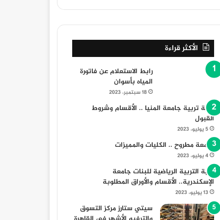
مسجد الفولي بالمنيا: منارة دينية وتاريخية عريقة
معرض أهلا رمضان 2024 في المنوفية: أماكن وأسعار السلع
السيدة هيرو السفيرة الأمريكية بالقاهرة تزور ال
الأكثر قراءة
رابط الاستعلام عن فاتورة
المياه بأسوان
18 سبتمبر، 2023
كلية تربية جامعة المنيا .. الأقسام وشروط
القبول
5 يوليو، 2023
جامعة مطروح .. الكليات والمميزات
4 يوليو، 2023
كلية التربية الرياضية للبنات جامعة
الإسكندرية.. الأقسام والأوراق المطلوبة
13 يوليو، 2023
سيتي ستارز مركز التسوق
والترفيه الأشهر في القاهرة