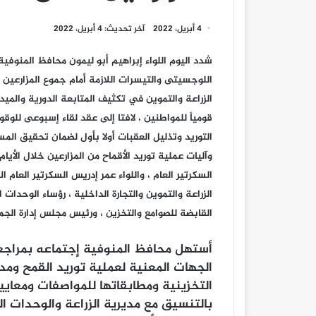
4 أبريل، 2022
آخر تحديث: 4 أبريل، 2022
شدد اليوم اللواء إبراهيم أبو ليمون محافظ المنوفي
اللوجسيتى والتيسرات اللازمة أمام جموع المزارعين
الزراعة والتموين في تكثيف المتابعة الدورية والميدان
قومياً للمواطنين ، لافتا إلى عقد لقاء إسبوعى للو
التوريد وتذليل العقبات أولا بأول لضمان تحقيق ال
وآليات عملية توريد الأقماح من المزارعين خلال الأي
السكرتير العام ، واللواء عمر إدريس السكرتير العام ا
الزراعة والتموين والتجارة الداخلية ، رؤساء الوحدات
القابضة للصوامع والتخزين ، ورئيس مجلس إدارة الجم
أستهل محافظ المنوفية إجتماعه بمراجعة
الجهات المعنية لعملية توريد القمح ومد
التخزينية ومطابقاتها للمواصفات ومعايير
بالتنسيق مع مديرية الزراعة والوحدات ا