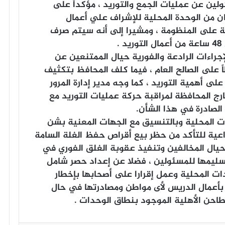
ئولين عن عمليات الجمع والتوريد ، مؤكداً على
ن من الوحدة المحلية للإشراف علي أعمال
بة على المنظومة ، ومشيرا إلى أنه سيتم صرف
.
جراءات الرادعة والفورية حيال الممتنعين عن
ً على الصالح العام ، فيما كلف المحافظ بتكثيف
لى أهمية التوريد ، كما وجه مدير إدارة المرور
ج المحافظة لمراقبة حركة عمليات التوريد مع
الصادرة في هذا الشأن.
ت المحلية وبالتنسيق مع الجهات المعنية بشن
عية للتأكد من حظر بيع أقراص حفظ الغلة السامة
ة حيال المخالفين وتنفيذ عقوبة الغلق الفوري في
سليمها للمسئولين ، فضلا عن إعداد حصر شامل
ت المحلية وعمل إقرارا على أصحابها بإخطار
ء بأعمال الدريس لأى مواطن ومصادرتها في حال
طاحن الأهلية الموجود بنطاق الوحدات .