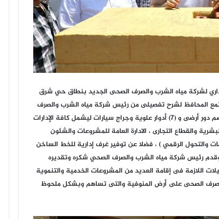
داري لشركة مياه الشرب والصرف الصحى الجديد بنطاق حي شرق
 والمقام على مساحة ( 1200) م2 ، واستمع المحافظ لشرح تفصيلى من رئيس شركة مياه الشرب والصرف
الصحى عن مكونات المشروع ، والذى من المقرر أن يضم دور أرضى و (7) أدوار علوية وجراج سيارات ليشمل كافة الإدارات
بشرية والقطاع التجارى ، الادارة العامة للمشروعات والشئون
مات والتحول الرقمي ) ، فضلا عن توفير غرف إدارية للخط الساخن
 وقدم رئيس شركة مياه الشرب والصرف الصحي شكره وتقديره
ات اللازمة فى إقامة العديد من المشروعات الخدمية والتنموية
 والصرف الصحى على أرض المنوفية والتى تساهم وبشكل ملحوظ