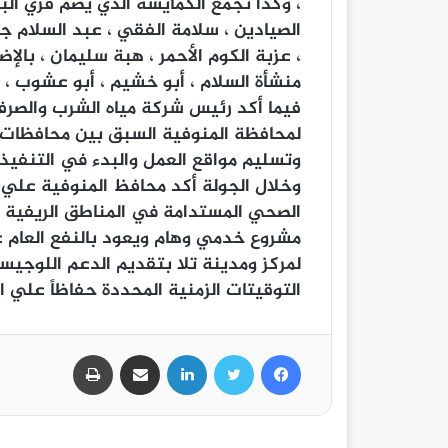
، وكذا تجمع الكمايشة الذي يضم قري البن
الصيادين ، سلامة الفقي ، عبد السلام ج
، عزبة الكوم الأحمر ، هبة سليمان ، بال
منشأة السلام ، أبو خشيم ، أبو عشوب ، عز
فيما أكد رئيس شركة مياه الشرب والصر
لمحافظة المنوفية السبق بين محافظات ا
وتسليم مواقع العمل والبدء في التنفيذ 
وخلال الجولة أكد محافظ المنوفية علي أ
الصحي المستدامة في المناطق الريفية بم
مشروع خدمي وهام ويعود بالنفع العام ع
لمركز ومدينة تلا بتقديم الدعم اللوجيست
التوقيتات الزمنية المحددة حفاظاً علي ال
فيسبوك
تويتر
لينكدإن
مشاركة عبر البريد
طباعة