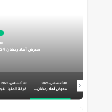
غر
30 أغسطس، 2025
30 أغسطس، 2025
23 أغسطس، 2025
تحرير 319 محضر تمويني خلال حملات مكثفة علي مدار يومين بالمنوفية
معرض أهلا رمضان 2024 في محافظة قنا: دليل شامل
غرفة المنيا التجارية تُهنئ الرئيس السيسي بمناسبة الولاية الجديدة