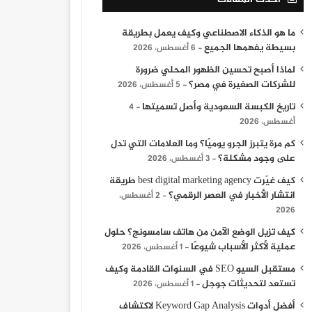
ما هو الذكاء الاصطناعي وكيف يعمل بطريقة
بسيطة يفهمها الجميع
6 أغسطس، 2026
لماذا أصبح تحسين الظهور المحلي ضرورة
للشركات الصغيرة في مصر؟
5 أغسطس، 2026
تاريخ الكبسة السعودية وأصل تسميتها
4
أغسطس، 2026
كم مرة يتبرز الجرو يوميًا؟ وما العلامات التي تدل
على وجود مشكلة؟
3 أغسطس، 2026
كيف غيّرت best digital marketing agency طريقة
انتشار الأخبار في العصر الرقمي؟
2 أغسطس،
2026
كيف تزيل الوضع الآمن من هاتف سامسونج؟ حلول
عملية لأكثر الأسباب شيوعًا
1 أغسطس، 2026
مستقبل السيو SEO في السنوات القادمة وكيف
تستعد لتحديثات جوجل
1 أغسطس، 2026
أفضل أدوات Keyword Gap Analysis لاكتشاف