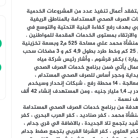
فقد أعمال تنفيذ عدد من المشروعات الخدمية
ات الصرف الصحي المستدامة بالمناطق الريفية
يوي بهدف رفع كفاءة البنية التحتية والتوسع في
لارتقاء بمستوى الخدمات المقدمة للمواطنين .
حيث تابع المحافظ أعمال تنفيذ (بيارة) بمنشأة محمد علي مساحة 525 م2 وبسعة تخزينية
تقدر بـ 70م3 وتضم شبكات إنحدار بطول 25 كم وخط طرد بطول 4,9 كم و 3 مضخات سحب
بيارة ) بكفر قرشوم ، وأشار رئيس شركة مياه
عمال يأتي ضمن برنامج خدمات الصرف الصحي
 بداية وحجر أساس للصرف الصحي المستدام ،
مضيفاً أن المشروع يتكون من 4 محطات معالجة ، 14 محطة رفع ، شبكات إنحدار وسيخدم
عدد 16 قرية و14 تابع بإجمالي تكلفة تقدر بـ 1,4 مليار جنيه ، ومن المستهدف إنشاء 42 ألف
تهدفة من برنامج خدمات الصرف الصحي المستدامة
منشأة محمد ، كفر صناديد ، كفر العرب البحري ، كفر
د بتجمع تلا الجديدة ، بالاضافة الي قري جدام ،
كفر العلوي ، كفر الشرفا الغربي بتجمع صفط جدام