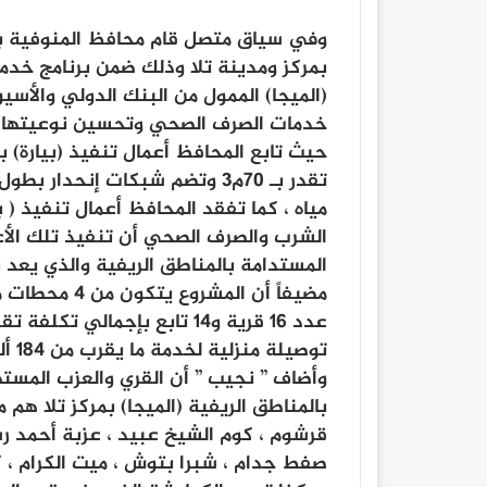
وفي سياق متصل قام محافظ المنوفية بت
بمركز ومدينة تلا وذلك ضمن برنامج خدم
(الميجا) الممول من البنك الدولي والأس
خدمات الصرف الصحي وتحسين نوعيتها وا
مياه ، كما تفقد المحافظ أعمال تنفيذ ( 
الشرب والصرف الصحي أن تنفيذ تلك الأ
المستدامة بالمناطق الريفية والذي يعد
توصيلة منزلية لخدمة ما يقرب من 184 ألف نسمة .
وأضاف ” نجيب ” أن القري والعزب المس
بالمناطق الريفية (الميجا) بمركز تلا هم 
قرشوم ، كوم الشيخ عبيد ، عزبة أحمد رشي
صفط جدام ، شبرا بتوش ، ميت الكرام ، 