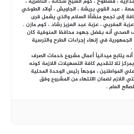
دارية ، قشطوخ ، كوم الشيخ شحاته ، الناصرية ،
معة ، عبد القوي بريشة ، الجاويش ، أولاد الطوخي
إضافة إلى تجمع منشأة السلام والذي يشمل قرى
بة المغربي ، عزبة عبد العزيز رشاد ، كوم مازن .
ف الصحي أنه بفضل جهود محافظ المنوفية كان
لجمهورية في إنهاء إجراءات الطرح والترسية
.
نه يتابع ميدانياً أعمال مشروع خدمات الصرف
ركز تلا لتقديم كافة التسهيلات اللازمة كونه
لي المواطنين ، موجهاً رئيس الوحدة المحلية
ي اللازم لضمان الانتهاء من المشروع وفق
صالح العام .