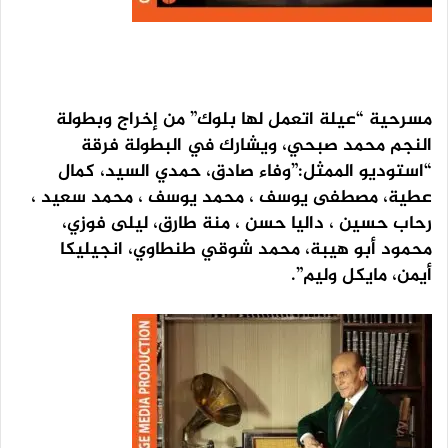
مسرحية “عيلة اتعمل لها بلوك” من إخراج وبطولة
النجم محمد صبحي، ويشارك في البطولة فرقة
“استوديو الممثل:”وفاء صادق، حمدي السيد، كمال
عطية، مصطفى يوسف ، محمد يوسف ، محمد سعيد ،
رحاب حسين ، داليا حسن ، منة طارق، ليلى فوزي،
محمود أبو هيبة، محمد شوقي طنطاوي، انجيليكا
أيمن، مايكل وليم”.