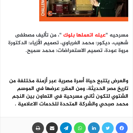
مسرحيه “
عيله اتعملها بلوك
“، من تأليف مصطفى
شهيب، ديكور: محمد الغرباوي، تصميم الأزياء: الدكتورة
مروة عودة، تصميم الاستعراضات: محمد سميح.
والعرض يتتبع حياة أسرة مصرية عبر أزمنة مختلفة من
تاريخ مصر الحديثة، ومن المقرر عرضها في الموسم
الشتوي لتكون ثاني مسرحية في التعاون بين النجم
محمد صبحي والشركة المتحدة للخدمات الاعلامية .
فيسبوك
تويتر
لينكدإن
واتساب
تيلقرام
مشاركة عبر البريد
طباعة