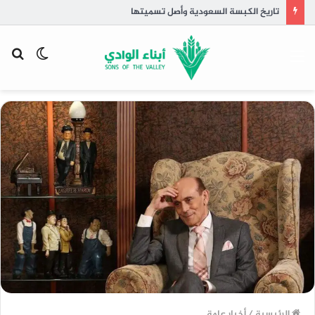
تاريخ الكبسة السعودية وأصل تسميتها
القائمة
الوضع
بح
المظلم
عن
الرئيسية
/
أخبار عامة