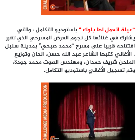
“عيلة اتعمل لها بلوك “
باستوديو التكامل ، والتي
يشارك في غنائها كل نجوم العرض المسرحي الذي تقرر
افتتاحه قريبا على مسرح “محمد صبحي” بمدينة سنبل
، الأغاني كتبها الشاعر عبد الله حسن، الحان وتوزيع
الملحن شريف حمدان، ومهندس الصوت محمد جودة،
وتم تسجيل الأغاني باستوديو التكامل.