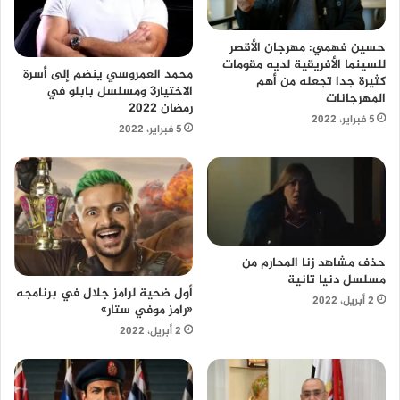
حسين فهمي: مهرجان الأقصر
للسينما الأفريقية لديه مقومات
محمد العمروسي ينضم إلى أسرة
كثيرة جدا تجعله من أهم
الاختيار3 ومسلسل بابلو في
المهرجانات
رمضان 2022
5 فبراير، 2022
5 فبراير، 2022
حذف مشاهد زنا المحارم من
مسلسل دنيا تانية
أول ضحية لرامز جلال في برنامجه
2 أبريل، 2022
«رامز موفي ستار»
2 أبريل، 2022