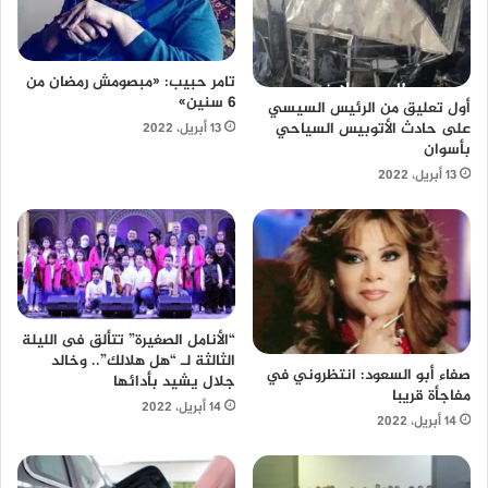
تامر حبيب: «مبصومش رمضان من
6 سنين»
أول تعليق من الرئيس السيسي
على حادث الأتوبيس السياحي
13 أبريل، 2022
بأسوان
13 أبريل، 2022
“الأنامل الصغيرة” تتألق فى الليلة
الثالثة لـ “هل هلالك”.. وخالد
صفاء أبو السعود: انتظروني في
جلال يشيد بأدائها
مفاجأة قريبا
14 أبريل، 2022
14 أبريل، 2022