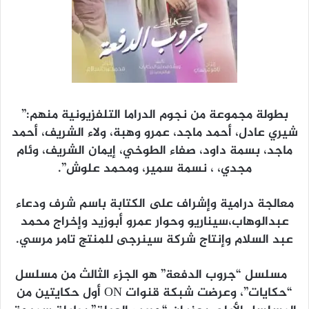
بطولة مجموعة من نجوم الدراما التلفزيونية منهم:”
شيري عادل، أحمد ماجد، عمرو وهبة، ولاء الشريف، أحمد
ماجد، بسمة داود، صفاء الطوخي، إيمان الشريف، وئام
مجدي، ، نسمة سمير، ومحمد علوش”.
معالجة درامية وإشراف على الكتابة باسم شرف ودعاء
عبدالوهاب،سيناريو وحوار عمرو أبوزيد وإخراج محمد
عبد السلام وإنتاج شركة سينرجى للمنتج تامر مرسي.
مسلسل “جروب الدفعة” هو الجزء الثالث من مسلسل
“حكايات”، وعرضت شبكة قنوات ON أول حكايتين من