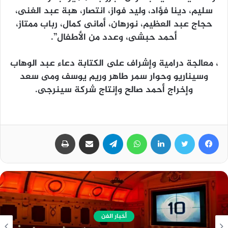
سليم، دينا فؤاد، وليد فواز، انتصار، هبة عبد الغنى،
حجاج عبد العظيم، نورهان، أمانى كمال، رباب ممتاز،
أحمد حبشى، وعدد من الأطفال”.
، معالجة درامية وإشراف على الكتابة دعاء عبد الوهاب
وسيناريو وحوار سمر طاهر وريم يوسف ومى سعد
وإخراج أحمد صالح وإنتاج شركة سينرجى.
فيسبوك
تويتر
لينكدإن
واتساب
تيلقرام
مشاركة عبر البريد
طباعة
أخبار عامة