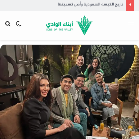
تاريخ الكبسة السعودية وأصل تسميتها
القائمة
الوضع
بح
المظلم
عن