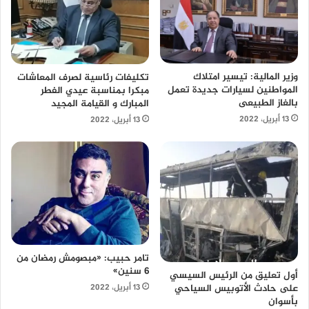
وزير المالية: تيسير امتلاك
تكليفات رئاسية لصرف المعاشات
المواطنين لسيارات جديدة تعمل
مبكرا بمناسبة عيدي الفطر
بالغاز الطبيعى
المبارك و القيامة المجيد
13 أبريل، 2022
13 أبريل، 2022
تامر حبيب: «مبصومش رمضان من
6 سنين»
أول تعليق من الرئيس السيسي
على حادث الأتوبيس السياحي
13 أبريل، 2022
بأسوان