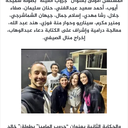
المسلسل الأولى بعنوان “جروب العيلة” بطولة سميحة
أيوب، أحمد سعيد عبدالغني، حنان سليمان، صفاء
جلال، رشا مهدي، إسلام جمال، جيهان الشماشرجي،
ومنير مكرم، سيناريو وحوار منة فوزي، هند عبد الله،
معالجة درامية وإشراف على الكتابة دعاء عبدالوهاب،
إخراج منال الصيفي.
والحكاية الثانية بعنوان “جروب الماميز” بطولة:” خالد