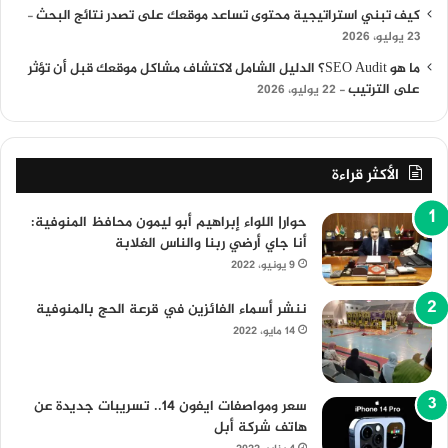
كيف تبني استراتيجية محتوى تساعد موقعك على تصدر نتائج البحث
23 يوليو، 2026
ما هو SEO Audit؟ الدليل الشامل لاكتشاف مشاكل موقعك قبل أن تؤثر
على الترتيب
22 يوليو، 2026
الأكثر قراءة
حوار| اللواء إبراهيم أبو ليمون محافظ المنوفية:
أنا جاي أرضي ربنا والناس الغلابة
9 يونيو، 2022
ننشر أسماء الفائزين في قرعة الحج بالمنوفية
14 مايو، 2022
سعر ومواصفات ايفون 14.. تسريبات جديدة عن
هاتف شركة أبل