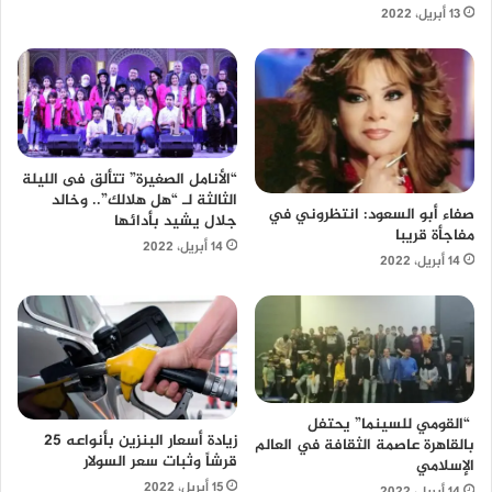
13 أبريل، 2022
“الأنامل الصغيرة” تتألق فى الليلة
الثالثة لـ “هل هلالك”.. وخالد
صفاء أبو السعود: انتظروني في
جلال يشيد بأدائها
مفاجأة قريبا
14 أبريل، 2022
14 أبريل، 2022
“القومي للسينما” يحتفل
زيادة أسعار البنزين بأنواعه 25
بالقاهرة عاصمة الثقافة في العالم
قرشاً وثبات سعر السولار
الإسلامي
15 أبريل، 2022