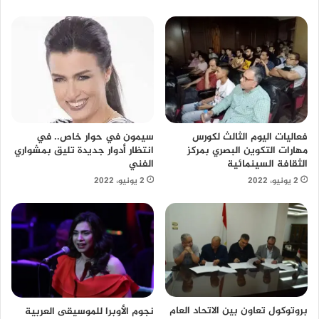
سيمون في حوار خاص.. في
فعاليات اليوم الثالث لكورس
انتظار أدوار جديدة تليق بمشواري
مهارات التكوين البصري بمركز
الفني
الثقافة السينمائية
2 يونيو، 2022
2 يونيو، 2022
بروتوكول تعاون بين الاتحاد العام
نجوم الأوبرا للموسيقى العربية