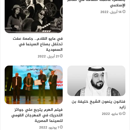
الإسلامي
14 أبريل، 2022
في مايو القادم.. جامعة عفت
تحتفل بصناع السينما في
السعودية
21 أبريل، 2022
فنانون ينعون الشيخ خليفة بن
زايد
فيلم الهرم يتربع علي جوائز
13 مايو، 2022
التحريك في المهرجان القومي
للسينما المصرية
1 يونيو، 2022