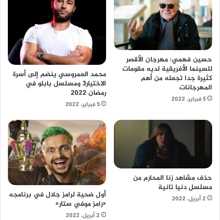
حسين فهمي: مهرجان الأقصر
للسينما الأفريقية لديه مقومات
محمد العمروسي ينضم إلى أسرة
كثيرة جدا تجعله من أهم
الاختيار3 ومسلسل بابلو في
المهرجانات
رمضان 2022
5 فبراير، 2022
5 فبراير، 2022
حذف مشاهد زنا المحارم من
مسلسل دنيا تانية
أول ضحية لرامز جلال في برنامجه
2 أبريل، 2022
«رامز موفي ستار»
2 أبريل، 2022