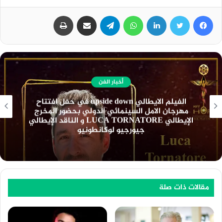
فيسبوك
تويتر
لينكدإن
واتساب
تيلقرام
مشاركة عبر البريد
طباعة
أخبار الفن
نادي السينما الافريقية يعرض فيلم ” تمساح النيل
” بسينما الهناجر السبت المقبل
مقالات ذات صلة