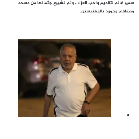
سمير غانم لتقديم واجب العزاء ، وتم تشييع جثمانها من مسجد
مصطفى محمود بالمهندسين.