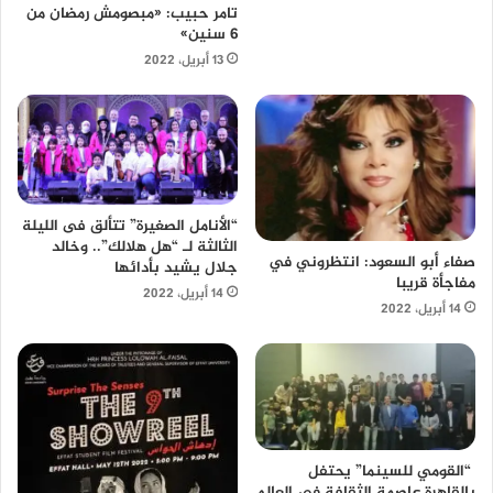
تامر حبيب: «مبصومش رمضان من
6 سنين»
13 أبريل، 2022
“الأنامل الصغيرة” تتألق فى الليلة
الثالثة لـ “هل هلالك”.. وخالد
صفاء أبو السعود: انتظروني في
جلال يشيد بأدائها
مفاجأة قريبا
14 أبريل، 2022
14 أبريل، 2022
“القومي للسينما” يحتفل
بالقاهرة عاصمة الثقافة في العالم