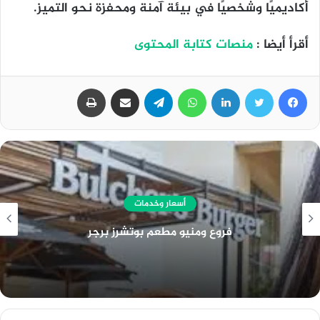
أكاديميًا وشخصيًا في بيئة آمنة ومحفزة نحو التميز.
أقرأ أيضا :
منصات كتابة المحتوى
فيسبوك
تويتر
لينكدإن
واتساب
تيلقرام
مشاركة عبر البريد
طباعة
أسعار وخدمات
فروع ومنيو مطعم تيدز مول مصر ومطعم تيدز
الشيخ زايد