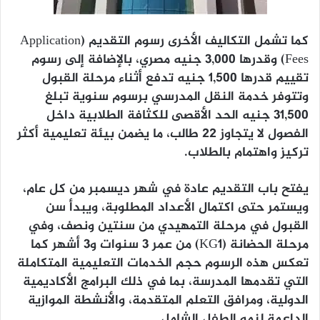
كما تشمل التكاليف الأخرى رسوم التقديم (Application
Fees) وقدرها 3,000 جنيه مصري، بالإضافة إلى رسوم
تقييم قدرها 1,500 جنيه تدفع أثناء مرحلة القبول
وتتوفر خدمة النقل المدرسي برسوم سنوية تبلغ
31,500 جنيه الحد الأقصى للكثافة الطلابية داخل
الفصول لا يتجاوز 22 طالب، ما يضمن بيئة تعليمية أكثر
تركيز واهتمام بالطلاب.
يفتح باب التقديم عادة في شهر ديسمبر من كل عام،
ويستمر حتى اكتمال الأعداد المطلوبة، ويبدأ سن
القبول في مرحلة التمهيدي من سنتين ونصف، وفي
مرحلة الحضانة (KG1) من عمر 3 سنوات و3 أشهر كما
تعكس هذه الرسوم حجم الخدمات التعليمية المتكاملة
التي تقدمها المدرسة، بما في ذلك البرامج الأكاديمية
الدولية، ومرافق التعلم المتقدمة، والأنشطة الموازية
الداعمة لنمو الطفل الشامل.