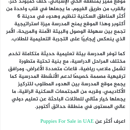
موقع مميز بمنطقة الحي الإسباني، خلف كمبوند كنز،
بالقرب من طريق الفيوم، ما يجعلها في قلب واحدة من
أكثر المناطق السكنية تنظيم وهدوء في مدينة 6
أكتوبر وهذا الموقع يمنح المدرسة ميزة استراتيجية
تجمع بين سهولة الوصول والبيئة الآمنة والمريحة، الأمر
الذي ينعكس إيجابيًا على التجربة التعليمية للطلاب.
كما توفر المدرسة بيئة تعليمية حديثة متكاملة تخدم
مختلف المراحل الدراسية، مع بنية تحتية متطورة
تشمل ملاعب رياضية، قاعات متعددة الأغراض، ومرافق
ترفيهية مصممة خصيصًا لدعم الأنشطة المدرسية كما
يجمع موقع المدرسة بين الهدوء المطلوب للتركيز
الأكاديمي، وقربه من المجتمعات السكنية الراقية، ما
يجعلها خيار مثالي للعائلات الباحثة عن تعليم دولي
عالي المستوى في منطقة حدائق أكتوبر.
اعرف أكثر عن
Puppies For Sale in UAE