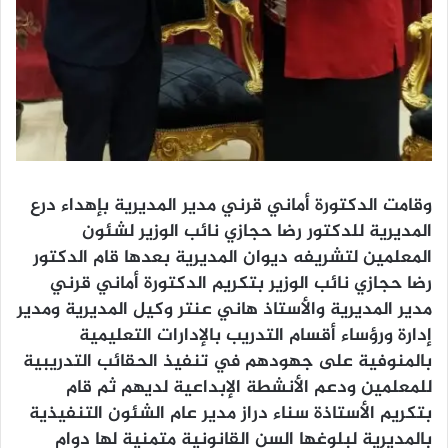
وقامت الدكتورة أماني قرني مدير المديرية بإهداء درع
المديرية للدكتور رضا حجازي نائب الوزير لشئون
المعلمين لتشريفه ديوان المديرية بعدها قام الدكتور
رضا حجازي نائب الوزير بتكريم الدكتورة أماني قرني
مدير المديرية والأستاذ هاني عنتر وكيل المديرية ومدير
إدارة ورؤساء أقسام التدريب بالإدارات التعليمية
بالمنوفية على جهودهم في تنفيذ الحقائب التدريبية
للمعلمين ودعم الأنشطة الإبداعية لديهم ثم قام
بتكريم الأستاذة سناء دراز مدير عام الشئون التنفيذية
بالمديرية لبلوغها السن القانونية متمنية لها دوام