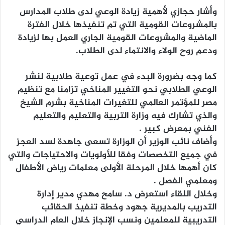
وأشار حجازي لأهمية زيادة الوعي لدى طلاب المدارس
بالمشروعات القومية التي تم تنفيذها خلال الفترة
الماضية والمشروعات القومية الجاري العمل بها لزيادة
ودعم روح الولاء والانتماء لدى الطلاب.
كما وجه بضرورة البدء في عمل توعية طلابية لنشر
الوعي الطلابي نحو التغيير المناخي تزامنا مع تنظيم
مصر للمؤتمر العالمي للتغيرات المناخية بشرم الشيخ
والذي تشارك فيه وزارة التربية والتعليم والتعليم
الفني بمعرض كبير .
وأضاف نائب الوزير أن الوزارة تسعى جاهدة لسد العجز
في جميع التخصصات وفقا للأولويات والاحتياجات والتي
كان أهمها خلال المرحلة الأولى معلمات رياض الأطفال
ومعلمي الفصل .
وخلال اللقاء استعرض د. سامح مهدي مدير إدارة
التدريب بالمديرية جهود وخطة تنفيذ الحقائب
التدريبية للمعلمين ونسب الإنجاز خلال العام الدراسي