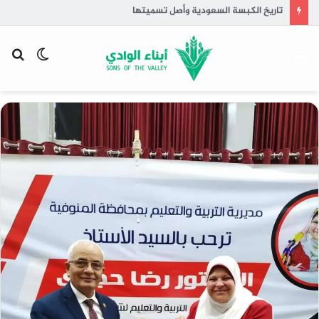
تاريخ الكبسة السعودية وأصل تسميتها
القائمة
الوضع
بح
المظلم
عن