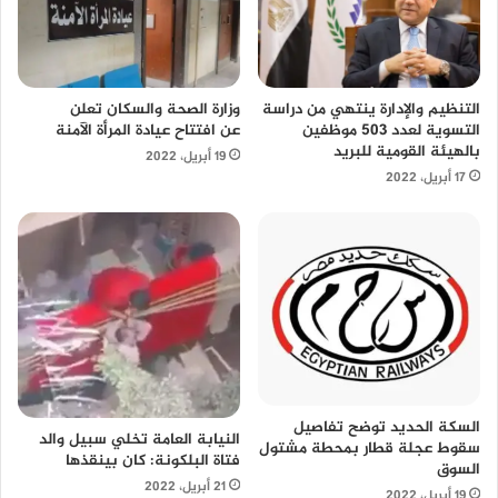
التنظيم والإدارة ينتهي من دراسة
وزارة الصحة والسكان تعلن
التسوية لعدد 503 موظفين
عن افتتاح عيادة المرأة الآمنة
بالهيئة القومية للبريد
19 أبريل، 2022
17 أبريل، 2022
السكة الحديد توضح تفاصيل
النيابة العامة تخلي سبيل والد
سقوط عجلة قطار بمحطة مشتول
فتاة البلكونة: كان بينقذها
السوق
21 أبريل، 2022
19 أبريل، 2022