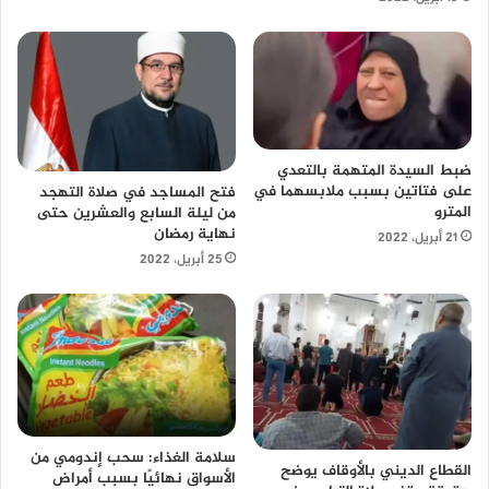
ضبط السيدة المتهمة بالتعدي
على فتاتين بسبب ملابسهما في
فتح المساجد في صلاة التهجد
المترو
من ليلة السابع والعشرين حتى
نهاية رمضان
21 أبريل، 2022
25 أبريل، 2022
سلامة الغذاء: سحب إندومي من
القطاع الديني بالأوقاف يوضح
الأسواق نهائيًا بسبب أمراض