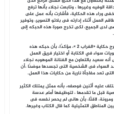
تنه بالتعاون مع هذا الكرو الفنى الرائع الذى
ة الوفيه وغيرها ، وتابعت نجلاء بأنها ترفع
لخفى وراء هذه الحكاية، فأشارت بأنه عمل على
م العمل أثناء إدارته فى بلاتو التصوير، وتوفير
صى لدى الجميع، لكى تخرج صورة هذه الحبكه إلى
وفى سياق متصل أشاد إيهاب عمرو ، مخرج حكاية «الغراب 2 »، مؤكدًا، بأن حبكه هذه
يات سواء في الكتابة أو اختيار فريق العمل
 أنه سعيد بالتعاون مع الفنانة الموهوبه نجلاء
 حد السواء فى الشخصية التى تجسدها موضحًا ،أن
 التى تعد مفاجأة نارية من حكايات هذا العمل.
ختلف عليه أثنين فوصفه، بأنه ممثل يمتلك الكثير
ية قبل ما تقدمها ، لتوظيفها أمام عدسة
ومرونة، لافتًا، بأن هانى لم يحصر نفسه فى
 المناطق التمثيلية كما قال الكتاب وغيرها.