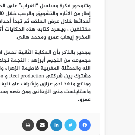
وتتمحور فكرة مسلسل “الغراب” على الحك
أحداثها خلال عرض الحلقه ثم تبدأ أحدا
مختلفين ، ويسرد كتابه هذه الحكايات أك
المخرج إيهاب عمرو ومحمد هانى.
مجموعه من النجوم أبرزهم : النجمة نجل
الله والممثلة المغربية فاطيمة الزهراء 
ومنتج منفذ ادم عزازى وإشراف عام ناي
واستايلست منى الزرقانى ومن قصه وسين
عمرو.
فيسبوك
تويتر
لينكدإن
مشاركة عبر البريد
طباعة