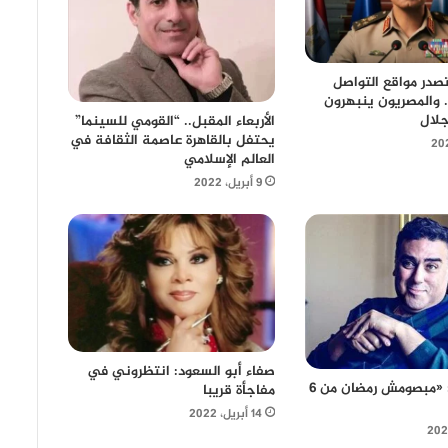
ختيار 3 يتصدر مواقع التواصل
. والمصريون ينبهرون
جلال
الأربعاء المقبل.. “القومي للسينما”
يحتفل بالقاهرة عاصمة الثقافة في
العالم الإسلامي
9 أبريل، 2022
صفاء أبو السعود: انتظروني في
تامر حبيب: «مبصومش رمضان من 6
مفاجأة قريبا
14 أبريل، 2022