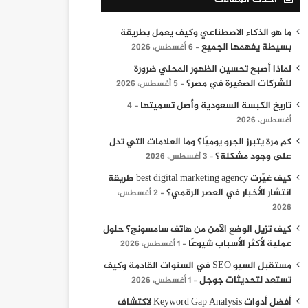
ما هو الذكاء الاصطناعي وكيف يعمل بطريقة
بسيطة يفهمها الجميع
6 أغسطس، 2026
لماذا أصبح تحسين الظهور المحلي ضرورة
للشركات الصغيرة في مصر؟
5 أغسطس، 2026
تاريخ الكبسة السعودية وأصل تسميتها
4
أغسطس، 2026
كم مرة يتبرز الجرو يوميًا؟ وما العلامات التي تدل
على وجود مشكلة؟
3 أغسطس، 2026
كيف غيّرت best digital marketing agency طريقة
انتشار الأخبار في العصر الرقمي؟
2 أغسطس،
2026
كيف تزيل الوضع الآمن من هاتف سامسونج؟ حلول
عملية لأكثر الأسباب شيوعًا
1 أغسطس، 2026
مستقبل السيو SEO في السنوات القادمة وكيف
تستعد لتحديثات جوجل
1 أغسطس، 2026
أفضل أدوات Keyword Gap Analysis لاكتشاف