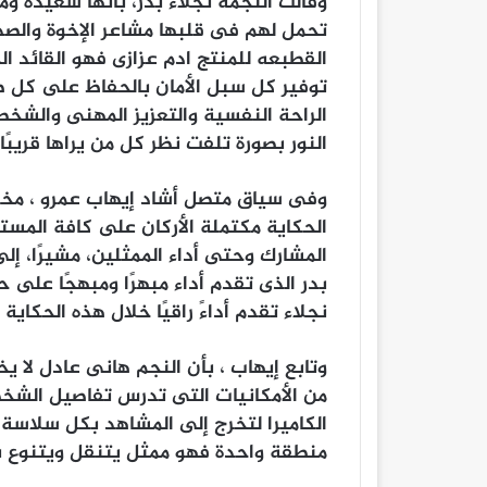
وقالت النجمه نجلاء بدر، بأنها سعيده ومم
تحمل لهم فى قلبها مشاعر الإخوة والصداق
القطبعه للمنتج ادم عزازى فهو القائد ا
توفير كل سبل الأمان بالحفاظ على كل طاق
الراحة النفسية والتعزيز المهنى والشخ
النور بصورة تلفت نظر كل من يراها قريبًا.
الحكاية مكتملة الأركان على كافة المستو
المشارك وحتى أداء الممثلين، مشيرًا، إلى
بدر الذى تقدم أداء مبهرًا ومبهجًا على
نجلاء تقدم أداءً راقيًا خلال هذه الحكاية
وتابع إيهاب ، بأن النجم هانى عادل لا ي
من الأمكانيات التى تدرس تفاصيل الشخص
الكاميرا لتخرج إلى المشاهد بكل سلاسة 
منطقة واحدة فهو ممثل يتنقل ويتنوع بين