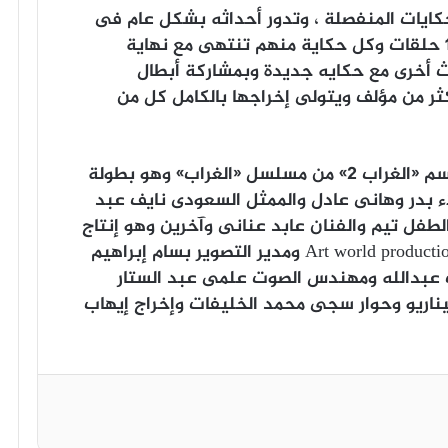
ايات المنفصلة ، وتدور أحداثه بشكل عام فى
إطار من الاثاره والتشويق والرعب خلال 10 حلقات وكل حكاية منهم تنتهى مع نهاية
ث أخرى مع حكايه جديدة وبمشاركة أبطال
ثر من مؤلف ويتولى إخراجها بالكامل كل من
وجدير بالذكر بأن الحكاية الثانية تحمل اسم «الغراب 2» من مسلسل «الغراب» وهو بطولة
اء بدر وهانى عادل والممثل السعودى نايف عبد
والطفل تيم والفنان عابد عنانى وآخرين وهو إنتاج
مشترك بين شركتى Reel production و Art world production ومدير التصوير بسام إبراهيم
ف عبدالله ومهندس الصوت علمى عبد الستار
اريو وحوار سجى محمد الخليفات وإخراج إيهاب