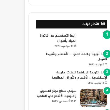
الأكثر قراءة
رابط الاستعلام عن فاتورة
المياه بأسوان
 الفن
18 سبتمبر، 2023
كلية تربية جامعة المنيا .. الأقسام وشروط
ال
اح النيل ” بسينما الهناجر السبت المقبل
القبول
5 يوليو، 2023
كلية التربية الرياضية للبنات جامعة
الإسكندرية.. الأقسام والأوراق المطلوبة
13 يوليو، 2023
سيتي ستارز مركز التسوق
16 أغسطس، 2025
9 نوفمبر، 2023
9 نوفمبر، 2023
والترفيه الأشهر في القاهرة
تكريم النجم أحمد سلامة من جمعية الشباب المسيحية
الكاتبة الصحفية هبه عبد الفتاح تكشف أسرار محمود المليجي
30 أغسطس، 2025