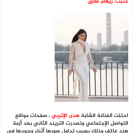
كتبت: ريهام طارق
احتلت الفنانة الشابة
هدى الإتربي
،
صفحات مواقع
التواصل الإجتماعي وتصدرت التريند الثاني بعد أزمة
هند عاكف وذلك بسبب تداول صورها أثناء وجودها في