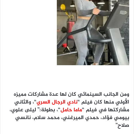
ومن الجانب السينمائي كان لها عدة مشاركات مميزه
الأولي منها كان فيلم “
نادي الرجال السري
“، والثاني
مشاركتها في فيلم “
ماما حامل
“، بطولة:” ليلى علوي،
بيومي فؤاد، حمدي الميرغني، محمد سلام، نانسي
صلاح”