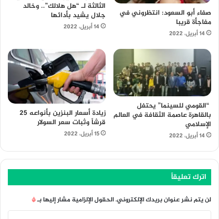
الثالثة لـ “هل هلالك”.. وخالد
صفاء أبو السعود: انتظروني في
جلال يشيد بأدائها
مفاجأة قريبا
14 أبريل، 2022
14 أبريل، 2022
“القومي للسينما” يحتفل
زيادة أسعار البنزين بأنواعه 25
بالقاهرة عاصمة الثقافة في العالم
قرشاً وثبات سعر السولار
الإسلامي
15 أبريل، 2022
14 أبريل، 2022
اترك تعليقاً
لن يتم نشر عنوان بريدك الإلكتروني.
الحقول الإلزامية مشار إليها بـ
*
ا