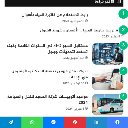
الأكثر قراءة
رابط الاستعلام عن فاتورة المياه بأسوان
18 سبتمبر، 2023
كلية تربية جامعة المنيا .. الأقسام وشروط القبول
5 يوليو، 2023
مستقبل السيو SEO في السنوات القادمة وكيف
تستعد لتحديثات جوجل
منذ أسبوع واحد
بنوك تقدم قروض بتسهيلات كبيرة للمقيمين
في الإمارات
30 نوفمبر، 2023
مواعيد أتوبيسات شركة الصعيد للنقل والسياحة
2024
5 فبراير، 2024
جامعة مطروح .. الكليات والمميزات