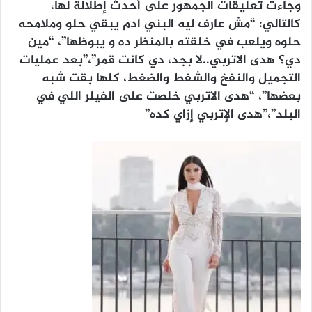
وجاءت تعليقات الجمهور على أحدث إطلالة لها،
كالتالي: “
مش عارف ليه البني ادم يبقي حلو وملامحه
حلوه ويلعب في خلقته بالمنظر ده و يبوظها”، “مين
دي؟ هدى الاتربي..لا بجد، دي كانت قمر”،”بعد عمليات
التجميل والنفخ والشفط والضغط، كلها بقت شبه
بعضها”، “هدى الاتربي خلصت على الفيلر اللي في
البلد”،”هدى الإتربي إزاي كده”