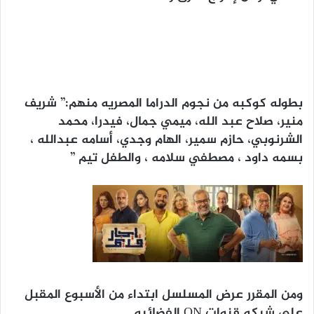
بطوله كوكبه من نجوم الدراما المصريه منهم:” شريف
منير، صلاح عبد الله، ميمي جمال، فيدرا، محمد
الشرنوبي، حازم سمير، الهام وجدي، أسامه عبدالله ،
بسمه داود ، مصطفي سلامه ، والطفل تيم ”
ومن المقرر عرض المسلسل ابتداء من الأسبوع المقبل
علي شبكه قنوات ON الفضائيه