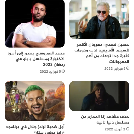
حسين فهمي: مهرجان الأقصر
للسينما الأفريقية لديه مقومات
محمد العمروسي ينضم إلى أسرة
كثيرة جدا تجعله من أهم
الاختيار3 ومسلسل بابلو في
المهرجانات
رمضان 2022
5 فبراير، 2022
5 فبراير، 2022
حذف مشاهد زنا المحارم من
مسلسل دنيا تانية
أول ضحية لرامز جلال في برنامجه
2 أبريل، 2022
«رامز موفي ستار»