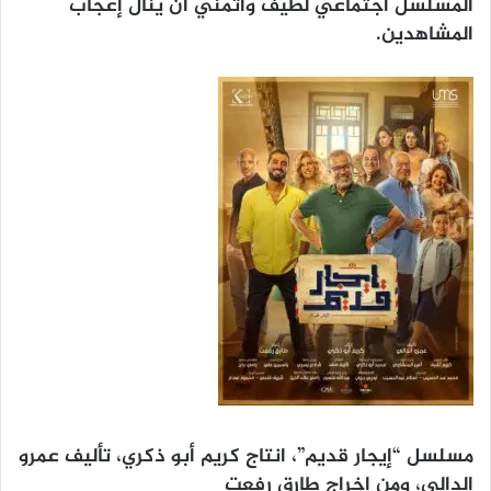
المسلسل اجتماعي لطيف وأتمني أن ينال إعجاب
المشاهدين.
مسلسل “إيجار قديم”، انتاج كريم أبو ذكري، تأليف عمرو
الدالي، ومن إخراج طارق رفعت