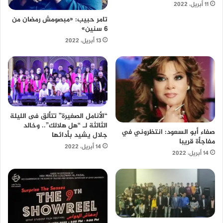
11 أبريل، 2022
تامر حبيب: «مبصومش رمضان من
6 سنين»
13 أبريل، 2022
“الأنامل الصغيرة” تتألق فى الليلة
الثالثة لـ “هل هلالك”.. وخالد
صفاء أبو السعود: انتظروني في
جلال يشيد بأدائها
مفاجأة قريبا
14 أبريل، 2022
14 أبريل، 2022