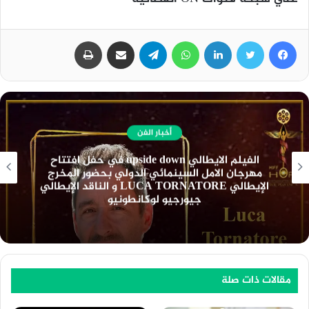
فيسبوك
تويتر
لينكدإن
واتساب
تيلقرام
مشاركة عبر البريد
طباعة
أخبار الفن
نادي السينما الافريقية يعرض فيلم ” تمساح النيل
” بسينما الهناجر السبت المقبل
مقالات ذات صلة