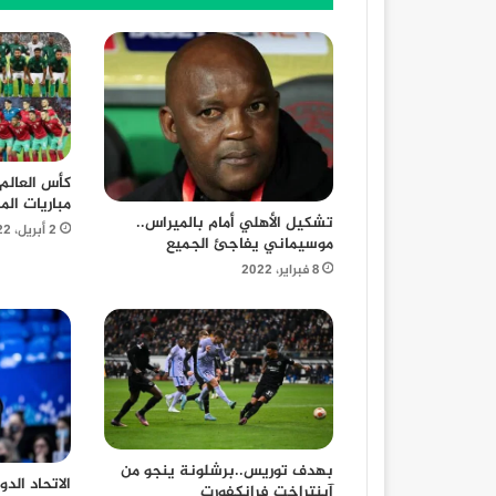
مباريات الم
تشكيل الأهلي أمام بالميراس..
2 أبريل، 2022
موسيماني يفاجئ الجميع
8 فبراير، 2022
بهدف توريس..برشلونة ينجو من
الاتحاد الد
آينتراخت فرانكفورت