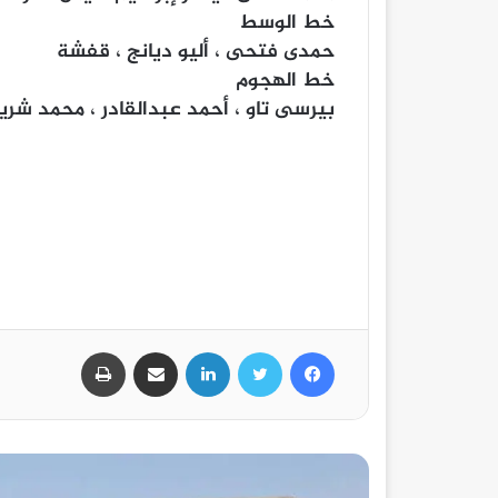
خط الوسط
حمدى فتحى ، أليو ديانج ، قفشة
خط الهجوم
بيرسى تاو ، أحمد عبدالقادر ، محمد شر
فيسبوك
تويتر
لينكدإن
مشاركة عبر البريد
طباعة