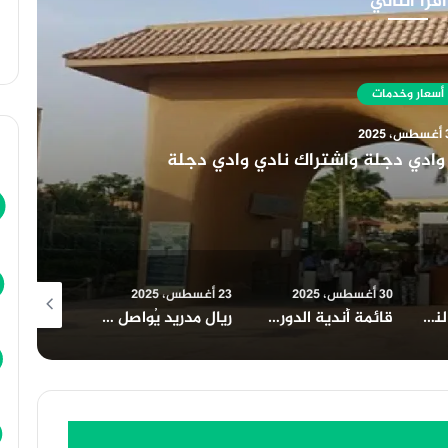
أقرأ التالي
أسعار وخدمات
30 أغسطس، 2025
 عضوية النادي الأهلي وخطوات تقسيط عضوية النادي الأهل
23 أغسطس، 2025
23 أغسطس، 2025
23 أغسطس، 2025
قائمة أندية الدوري الأمريكي لكرة القدم
ريال مدريد يُواصل هيمنته على الليغا بفوز ساحق على سيلتا فيغو
هزيمة قاسية لإنتر ميامي برباعية أمام نيويورك ريد بولز في غياب ميسي