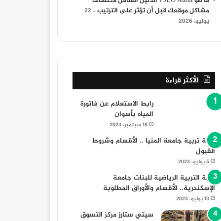
ما هو SEO Audit؟ الدليل الشامل لاكتشاف
مشاكل موقعك قبل أن تؤثر على الترتيب
22
يوليو، 2026
ي مع فاليو
قائمة أن
الأكثر قراءة
رابط الاستعلام عن فاتورة
المياه بأسوان
18 سبتمبر، 2023
كلية تربية جامعة المنيا .. الأقسام وشروط
23 أغسطس، 2025
23 أغسطس، 2025
القبول
مباريات نادي الأهلي السعودي: التحديات والفرص في الموسم الجديد
“كريستيانو رونالدو النصر: مسيرة أسطورية وأهداف لا تُنسى”
إحصائيات كريم بنزيما: مسيرة حافلة بالأرقام والإنجازات
5 يوليو، 2023
كلية التربية الرياضية للبنات جامعة
الإسكندرية.. الأقسام والأوراق المطلوبة
13 يوليو، 2023
سيتي ستارز مركز التسوق