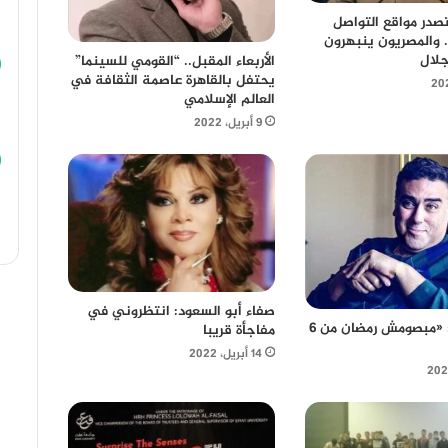
ختيار 3 يتصدر مواقع التواصل
. والمصريون ينبهرون
جلال
الأربعاء المقبل.. “القومي للسينما”
يحتفل بالقاهرة عاصمة الثقافة في
العالم الإسلامي
9 أبريل، 2022
صفاء أبو السعود: انتظروني في
تامر حبيب: «مبصومش رمضان من 6
مفاجأة قريبا
14 أبريل، 2022