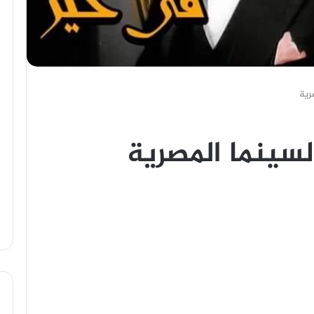
رية
لسينما المصرية