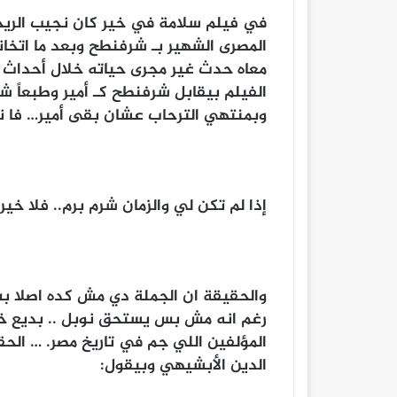
في فيلم سلامة في خير كان نجيب الريحا
المصرى الشهير بـ شرفنطح وبعد ما اتخ
معاه حدث غير مجرى حياته خلال أحداث ا
الفيلم بيقابل شرفنطح كـ أمير وطبعاً 
وبمنتهي الترحاب عشان بقى أمير… فا نج
إذا لم تكن لي والزمان شرم برم.. فلا خير
والحقيقة ان الجملة دي مش كده اصلا ب
رغم انه مش بس يستحق نوبل .. بديع خير
المؤلفين اللي جم في تاريخ مصر. … الحق
الدين الأبشيهي وبيقول: