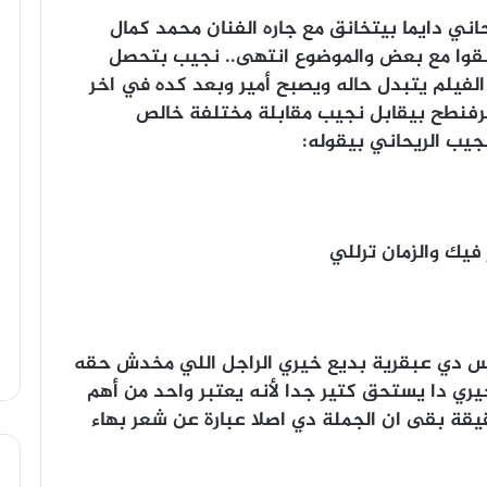
ني دايما بيتخانق مع جاره الفنان محمد كمال
انقوا مع بعض والموضوع انتهى.. نجيب بتحصل
لفيلم يتبدل حاله ويصبح أمير وبعد كده في اخر
شرفنطح بيقابل نجيب مقابلة مختلفة خالص
يب الريحاني بيقوله:
 فيك والزمان ترللي
س دي عبقرية بديع خيري الراجل اللي مخدش حقه
ي دا يستحق كتير جدا لأنه يعتبر واحد من أهم
يقة بقى ان الجملة دي اصلا عبارة عن شعر بهاء