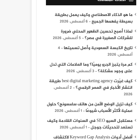
ما هو الذكاء الاصطناعي وكيف يعمل بطريقة
بسيطة يفهمها الجميع
6 أغسطس، 2026
لماذا أصبح تحسين الظهور المحلي ضرورة
للشركات الصغيرة في مصر؟
5 أغسطس، 2026
تاريخ الكبسة السعودية وأصل تسميتها
4
أغسطس، 2026
كم مرة يتبرز الجرو يوميًا؟ وما العلامات التي تدل
على وجود مشكلة؟
3 أغسطس، 2026
كيف غيّرت best digital marketing agency طريقة
انتشار الأخبار في العصر الرقمي؟
2 أغسطس،
2026
كيف تزيل الوضع الآمن من هاتف سامسونج؟ حلول
عملية لأكثر الأسباب شيوعًا
1 أغسطس، 2026
مستقبل السيو SEO في السنوات القادمة وكيف
تستعد لتحديثات جوجل
1 أغسطس، 2026
أفضل أدوات Keyword Gap Analysis لاكتشاف