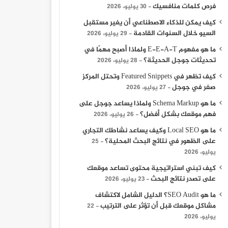
فرص كلمات منافسيك
30 يوليو، 2026
كيف يمكن للذكاء الاصطناعي أن يغير مستقبل
السيو خلال السنوات القادمة
29 يوليو، 2026
ما هو مفهوم E-E-A-T ولماذا أصبح مهمًا في
أخبار الفن
تحديثات جوجل الحديثة؟
28 يوليو، 2026
كيف تظهر في Featured Snippets وتحتل المركز
30 أغسطس، 2025
صفر في جوجل
27 يوليو، 2026
م ” تمساح النيل ” بسينما الهناجر السبت المقبل
ما هو Schema Markup ولماذا يساعد جوجل على
فهم موقعك بشكل أفضل؟
26 يوليو، 2026
ما هو Local SEO وكيف يساعد نشاطك التجاري
على الظهور في نتائج البحث المحلية؟
25
يوليو، 2026
16 أغسطس، 2025
9 نوفمبر، 2023
9 نوفمبر، 2023
كيف تبني استراتيجية محتوى تساعد موقعك
تكريم النجم أحمد سلامة من جمعية الشباب المسيحية
الكاتبة الصحفية هبه عبد الفتاح تكشف أسرار محمود المليجي
على تصدر نتائج البحث
23 يوليو، 2026
ما هو SEO Audit؟ الدليل الشامل لاكتشاف
مشاكل موقعك قبل أن تؤثر على الترتيب
22
يوليو، 2026