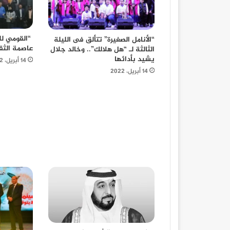
“القومي لل
“الأنامل الصغيرة” تتألق فى الليلة
عاصمة الثق
الثالثة لـ “هل هلالك”.. وخالد جلال
يشيد بأدائها
14 أبريل، 2022
14 أبريل، 2022