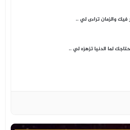
فيك والزمان تراءى لي ..
جك لما الدنيا تزهزه لي ..