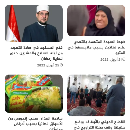
ضبط السيدة المتهمة بالتعدي
على فتاتين بسبب ملابسهما في
فتح المساجد في صلاة التهجد
المترو
من ليلة السابع والعشرين حتى
نهاية رمضان
21 أبريل، 2022
25 أبريل، 2022
سلامة الغذاء: سحب إندومي من
القطاع الديني بالأوقاف يوضح
الأسواق نهائيًا بسبب أمراض
حقيقة وقف صلاة التراويح في
وملوثات