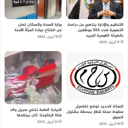
التنظيم والإدارة ينتهي من دراسة
وزارة الصحة والسكان تعلن
التسوية لعدد 503 موظفين
عن افتتاح عيادة المرأة الآمنة
بالهيئة القومية للبريد
19 أبريل، 2022
17 أبريل، 2022
السكة الحديد توضح تفاصيل
النيابة العامة تخلي سبيل والد
سقوط عجلة قطار بمحطة مشتول
فتاة البلكونة: كان بينقذها
السوق
21 أبريل، 2022
19 أبريل، 2022